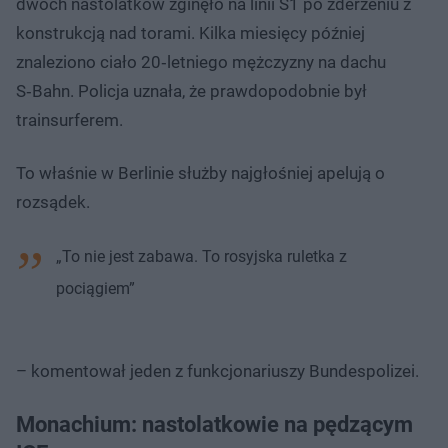
dwóch nastolatków zginęło na linii S1 po zderzeniu z
konstrukcją nad torami. Kilka miesięcy później
znaleziono ciało 20‑letniego mężczyzny na dachu
S‑Bahn. Policja uznała, że prawdopodobnie był
trainsurferem.
To właśnie w Berlinie służby najgłośniej apelują o
rozsądek.
„To nie jest zabawa. To rosyjska ruletka z
pociągiem”
– komentował jeden z funkcjonariuszy Bundespolizei.
Monachium: nastolatkowie na pędzącym