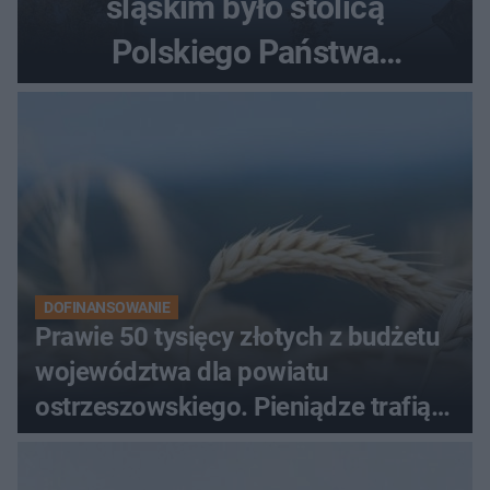
śląskim było stolicą
Polskiego Państwa
Podziemnego. Dziś zna je
każdy pielgrzym
DOFINANSOWANIE
Prawie 50 tysięcy złotych z budżetu
województwa dla powiatu
ostrzeszowskiego. Pieniądze trafią
do czterech organizacji