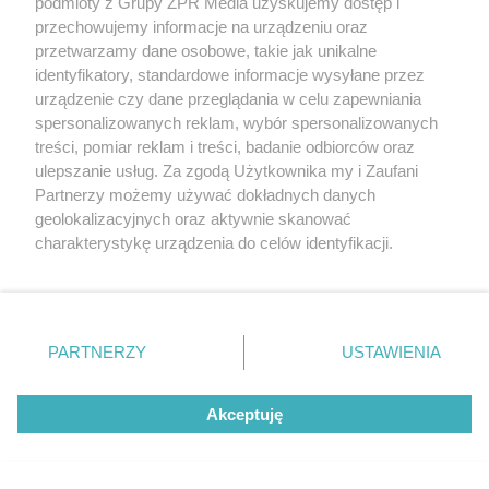
podmioty z Grupy ZPR Media uzyskujemy dostęp i
przechowujemy informacje na urządzeniu oraz
przetwarzamy dane osobowe, takie jak unikalne
identyfikatory, standardowe informacje wysyłane przez
urządzenie czy dane przeglądania w celu zapewniania
spersonalizowanych reklam, wybór spersonalizowanych
treści, pomiar reklam i treści, badanie odbiorców oraz
ulepszanie usług. Za zgodą Użytkownika my i Zaufani
Partnerzy możemy używać dokładnych danych
geolokalizacyjnych oraz aktywnie skanować
DRAMAT POD AUGUSTOWEM
charakterystykę urządzenia do celów identyfikacji.
Zakrwawiona 70-latka uciekła do sąsiadki.
Ponieważ cenimy Twoją prywatność, prosimy o zgodę na
korzystanie z tych technologii poprzez kliknięcie
Pijany syn zatrzymany
„Akceptuję”. Zgoda jest dobrowolna i zawsze możesz ją
zmienić/wycofać klikając przycisk ustawień prywatności
PARTNERZY
USTAWIENIA
znajdujący się w lewym dolnym rogu strony
. Niektóre
rodzaje przetwarzania danych nie wymagają zgody
Akceptuję
użytkownika, ale masz prawo sprzeciwić się takiemu
przetwarzaniu. Preferencje będą miały zastosowanie tylko
na tej witrynie.