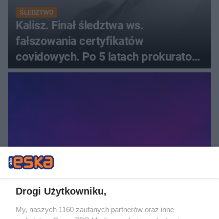
ŚLEDZTWO
Kalisz. Finał śledztwa ws.
fałszowania certyfikatów
covidowych. Po 5 latach prokurator
zamyka sprawę
NOWY SĄCZ
31-latek raniony nożem na os. Wojska
Drogi Użytkowniku,
Polskiego. Co tam się wydarzyło?
My, naszych 1160 zaufanych partnerów oraz inne