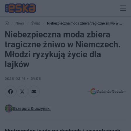
News
Świat
Niebezpieczna moda zbiera tragiczne żniwo w
Niemczech. Młodzi ryzykują życie dla lajków
Niebezpieczna moda zbiera
tragiczne żniwo w Niemczech.
Młodzi ryzykują życie dla
lajków
2026-02-11
21:06
Dodaj do Google
Grzegorz Kluczyński
Ekstremalna jazda na dachach i zewnętrznych