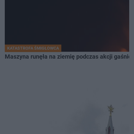
KATASTROFA ŚMIGŁOWCA
Maszyna runęła na ziemię podczas akcji gaśnicz