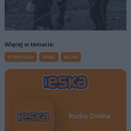
STREFA GAZY
IZRAEL
WOJNA
Radio Online