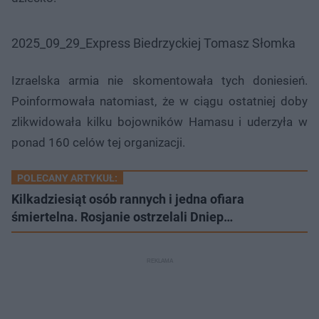
2025_09_29_Express Biedrzyckiej Tomasz Słomka
Izraelska armia nie skomentowała tych doniesień.
Poinformowała natomiast, że w ciągu ostatniej doby
zlikwidowała kilku bojowników Hamasu i uderzyła w
ponad 160 celów tej organizacji.
POLECANY ARTYKUŁ:
Kilkadziesiąt osób rannych i jedna ofiara
śmiertelna. Rosjanie ostrzelali Dniep…