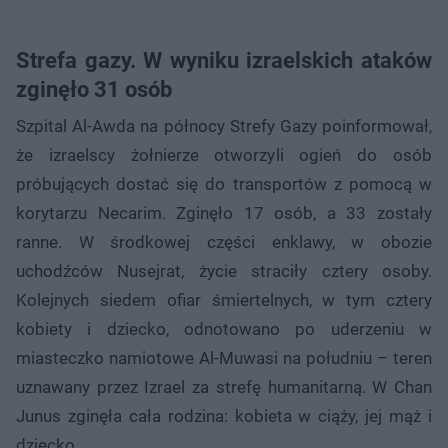
Strefa gazy. W wyniku izraelskich ataków
zginęło 31 osób
Szpital Al-Awda na północy Strefy Gazy poinformował,
że izraelscy żołnierze otworzyli ogień do osób
próbujących dostać się do transportów z pomocą w
korytarzu Necarim. Zginęło 17 osób, a 33 zostały
ranne. W środkowej części enklawy, w obozie
uchodźców Nusejrat, życie straciły cztery osoby.
Kolejnych siedem ofiar śmiertelnych, w tym cztery
kobiety i dziecko, odnotowano po uderzeniu w
miasteczko namiotowe Al-Muwasi na południu – teren
uznawany przez Izrael za strefę humanitarną. W Chan
Junus zginęła cała rodzina: kobieta w ciąży, jej mąż i
dziecko.