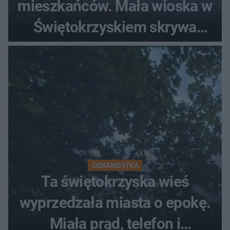
mieszkańców. Mała wioska w
Świętokrzyskiem skrywa
zabytki, bywał tu nawet król
CIEKAWOSTKA
Ta świętokrzyska wieś
wyprzedzała miasta o epokę.
Miała prąd, telefon i