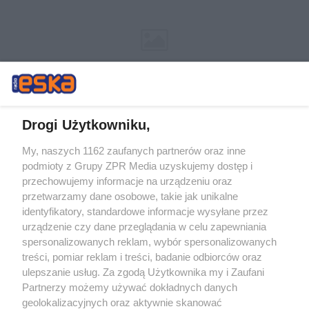
Drogi Użytkowniku,
My, naszych 1162 zaufanych partnerów oraz inne
Żaden utwór zamieszczony w serwisie nie może być powielany i
podmioty z Grupy ZPR Media uzyskujemy dostęp i
rozpowszechniany lub dalej rozpowszechniany w jakikolwiek sposób (w
przechowujemy informacje na urządzeniu oraz
tym także elektroniczny lub mechaniczny) na jakimkolwiek polu
eksploatacji w jakiejkolwiek formie, włącznie z umieszczaniem w
przetwarzamy dane osobowe, takie jak unikalne
Internecie bez pisemnej zgody właściciela praw. Jakiekolwiek użycie lub
identyfikatory, standardowe informacje wysyłane przez
wykorzystanie utworów w całości lub w części z naruszeniem prawa,
tzn. bez właściwej zgody, jest zabronione pod groźbą kary i może być
urządzenie czy dane przeglądania w celu zapewniania
ścigane prawnie.
spersonalizowanych reklam, wybór spersonalizowanych
treści, pomiar reklam i treści, badanie odbiorców oraz
ulepszanie usług. Za zgodą Użytkownika my i Zaufani
Partnerzy możemy używać dokładnych danych
geolokalizacyjnych oraz aktywnie skanować