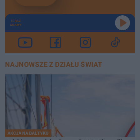
TERAZ
GRAMY
NAJNOWSZE Z DZIAŁU ŚWIAT
AKCJA NA BAŁTYKU