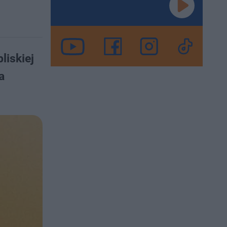
liskiej
a
.