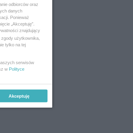
anie odbiorców oraz
nych danych
kacji. Ponieważ
ięcie „Akceptuję”.
ywatności znajdujący
ą zgody użytkownika,
 tylko na tej
 naszych serwisów
esz w
Polityce
czas.
Akceptuję
atki niż