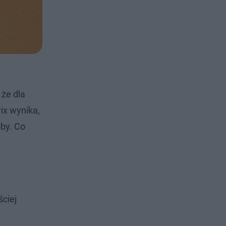
 że dla
ix wynika,
oby. Co
ściej