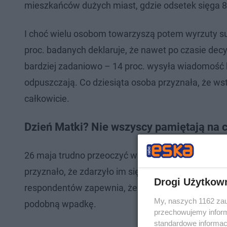
mieszkańców dużych miast, gdzie odsetek sięga 8
I choć wielu osobom towarzyszą potem wyrzuty s
proc. badanych deklaruje, że nawet po czasie dec
bardziej zadaniowo – 14 proc. wysyła wiadomość b
odpuszczają. Co dziesiąta osoba przyznała, że wst
całkowicie.
Dzień Matki? Nie wszyscy pamiętają na 
26 maja trudno przeoczyć w kalendarzu, rzeczywis
przyznało, że zdarzyło im się spóźnić z życzeniam
Drogi Użytkow
respondentów zapewnia, że „zawsze pamięta” o tym
My, naszych 1162 zau
podobną wpadkę.
przechowujemy informa
standardowe informac