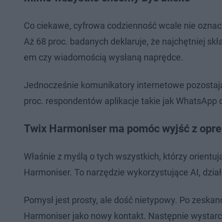
Co ciekawe, cyfrowa codzienność wcale nie oznacz
Aż 68 proc. badanych deklaruje, że najchętniej s
em czy wiadomością wysłaną naprędce.
Jednocześnie komunikatory internetowe pozostaj
proc. respondentów aplikacje takie jak WhatsAp
Twix Harmoniser ma pomóc wyjść z opre
Właśnie z myślą o tych wszystkich, którzy orientu
Harmoniser. To narzędzie wykorzystujące AI, dzia
Pomysł jest prosty, ale dość nietypowy. Po zeskan
Harmoniser jako nowy kontakt. Następnie wystar