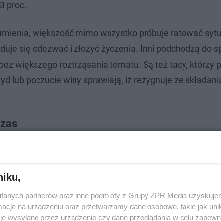
3 proc.
umienia, większość mimo wszystko próbuje ratować sytu
yduje się odezwać i złożyć życzenia. Inni podchodzą do 
ez większego roztrząsania tematu. Są też tacy, którzy p
yd lub poczucie winy sprawiają, iż rezygnuje ze składan
czas
tość wygląda trochę inaczej. Aż 32 proc. młodych Pola
i dla mamy z okazji Dnia Matki. Jednocześnie 63 proc.
niku,
 święcie. Łatwo więc policzyć, że co trzecia osoba ma 
fanych partnerów oraz inne podmioty z Grupy ZPR Media uzyskujem
cje na urządzeniu oraz przetwarzamy dane osobowe, takie jak unika
je wysyłane przez urządzenie czy dane przeglądania w celu zapewn