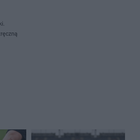
i.
zręczną