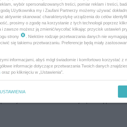
klam, wybór spersonalizowanych treści, pomiar reklam i treści, bad
 zgodą Użytkownika my i Zaufani Partnerzy możemy używać dokład
az aktywnie skanować charakterystykę urządzenia do celów identyfi
ść, prosimy o zgodę na korzystanie z tych technologii poprzez klikn
a i zawsze możesz ją zmienić/wycofać klikając przycisk ustawień pr
ogu strony
. Niektóre rodzaje przetwarzania danych nie wymagaj
iwić się takiemu przetwarzaniu. Preferencje będą miały zastosowanie
szymi informacjami, abyś mógł świadomie i komfortowo korzystać z
gółowe informacje dotyczące przetwarzania Twoich danych znajdzi
s
oraz po kliknięciu w „Ustawienia”.
nich przyznało, że nie zawsze zdążyło z życzeniami na 
USTAWIENIA
. Osoby w wieku 25–35 lat rzadziej zapominają o Dniu M