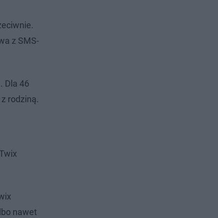
zeciwnie.
ywa z SMS-
 Dla 46
z rodziną.
 Twix
wix
lbo nawet