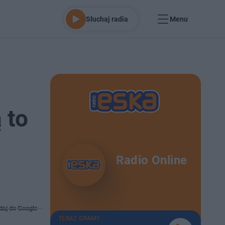
Słuchaj radia
Menu
 to
Radio Online
daj do Google
TERAZ GRAMY