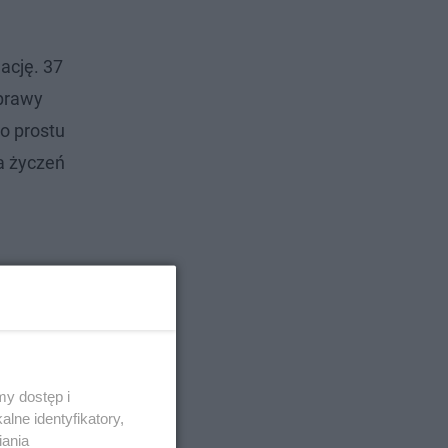
ację. 37
sprawy
o prostu
ia życzeń
ków
na koncie
y dostęp i
lne identyfikatory,
iania