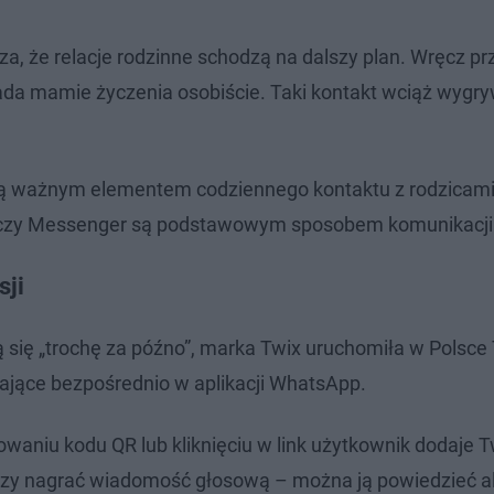
a, że relacje rodzinne schodzą na dalszy plan. Wręcz pr
kłada mamie życzenia osobiście. Taki kontakt wciąż wygr
ą ważnym elementem codziennego kontaktu z rodzicami.
p czy Messenger są podstawowym sposobem komunikacji 
sji
ją się „trochę za późno”, marka Twix uruchomiła w Polsce
łające bezpośrednio w aplikacji WhatsApp.
owaniu kodu QR lub kliknięciu w link użytkownik dodaje T
czy nagrać wiadomość głosową – można ją powiedzieć a