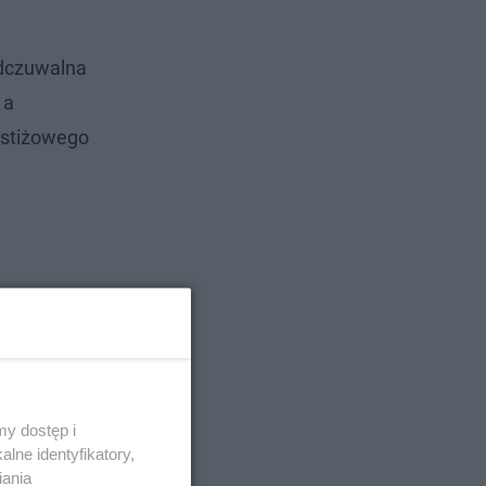
odczuwalna
 a
estiżowego
y dostęp i
lne identyfikatory,
iania