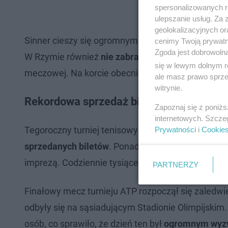
spersonalizowanych re
ulepszanie usług. Za
geolokalizacyjnych or
Sinner cieszy się ogromnym wsparciem, a jego fan
cenimy Twoją prywatno
Zgoda jest dobrowoln
W Rzymie również
nie zabrakło oddanych sympa
się w lewym dolnym r
meczowej. Na korcie obecni byli także zwolennic
ale masz prawo sprzec
witrynie.
Rekordowa sprzedaż biletów na ATP w 
Zapoznaj się z poniż
internetowych. Szcze
Tegoroczny turniej tenisowy ATP Masters 1000 na F
Prywatności
i
Cookie
sprzedanych biletów
. Ponad 400 tysięcy wejśció
imprezą. Codziennie tysiące ludzi odwiedzało kort
PARTNERZY
Finałowy mecz turnieju ATP rozpoczął się zaledwie
odbyły się na sąsiadującym Stadionie Olimpijskim.
osób, co sprawiło, że dzień ten był
ogromnym wyzw