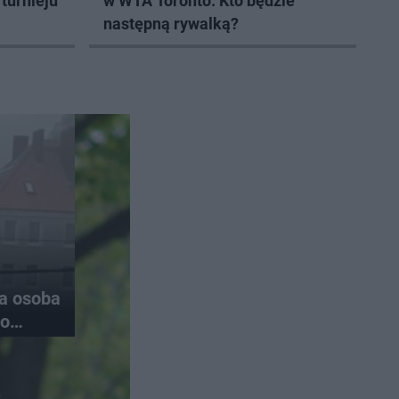
 turnieju
w WTA Toronto. Kto będzie
następną rywalką?
na osoba
do