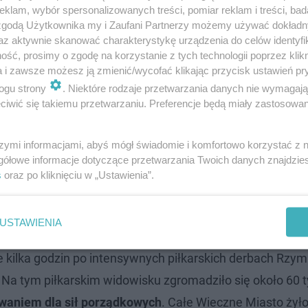
klam, wybór spersonalizowanych treści, pomiar reklam i treści, bad
 zgodą Użytkownika my i Zaufani Partnerzy możemy używać dokład
az aktywnie skanować charakterystykę urządzenia do celów identyfi
i podróżują za nim po świecie, by dopingować go na turn
ść, prosimy o zgodę na korzystanie z tych technologii poprzez klikn
a i zawsze możesz ją zmienić/wycofać klikając przycisk ustawień pr
tyków Włocha
, którzy aktywnie uczestniczyli w każdej akc
ogu strony
. Niektóre rodzaje przetwarzania danych nie wymagaj
y Caspera Ruuda, tworząc zróżnicowaną publiczność.
iwić się takiemu przetwarzaniu. Preferencje będą miały zastosowanie
Rzymie?
szymi informacjami, abyś mógł świadomie i komfortowo korzystać z
gółowe informacje dotyczące przetwarzania Twoich danych znajdzi
oro Italico przejdzie do historii ze względu na
rekordową
s
oraz po kliknięciu w „Ustawienia”.
wek rozeszło się, co świadczy o ogromnym zainteresowan
y, aby śledzić zmagania najlepszych tenisistów świata.
USTAWIENIA
 kilka godzin po intensywnych piłkarskich derbach Rzym
 Na tym piłkarskim widowisku zgromadziło się około 60 t
aniem dla sił porządkowych
. Całe Wieczne Miasto żyło