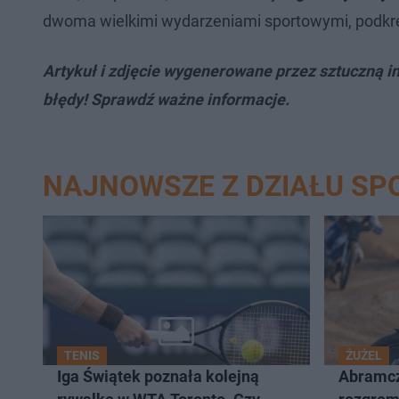
dwoma wielkimi wydarzeniami sportowymi, podkreśl
Artykuł i zdjęcie wygenerowane przez sztuczną in
błędy! Sprawdź ważne informacje.
NAJNOWSZE Z DZIAŁU SP
TENIS
ŻUŻEL
Iga Świątek poznała kolejną
Abramcz