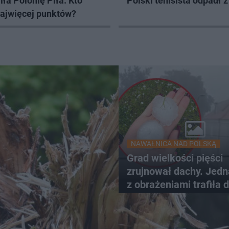
ła Polonię Piła. Kto
Polski tenisista odpadł z
najwięcej punktów?
NAWAŁNICA NAD POLSKĄ
Grad wielkości pięści
zrujnował dachy. Jed
z obrażeniami trafiła 
szpitala