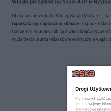
Włoski prezydent na finale ATP w Rzymi
Obecność prezydenta Włoch, Sergio Mattarelli, na 
i
spotkała się z aplauzem kibiców
. To podkreślał
Casperem Ruudem. Kibice z wielu krajów wypełnil
wydarzenia. Burza oklasków towarzyszyła wejściu w
Drogi Użytkow
My, naszych 1162 zau
przechowujemy informa
standardowe informac