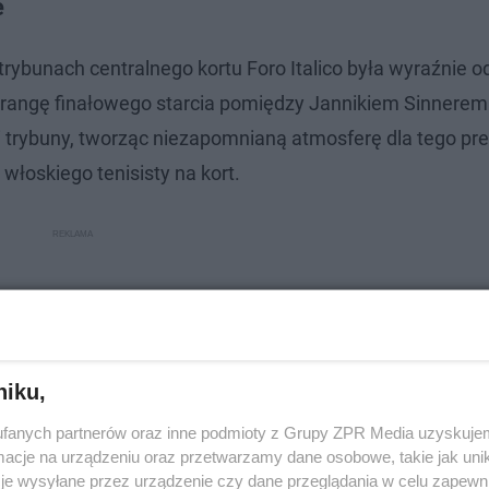
e
trybunach centralnego kortu Foro Italico była wyraźnie 
o rangę finałowego starcia pomiędzy Jannikiem Sinnerem
i trybuny, tworząc niezapomnianą atmosferę dla tego pr
łoskiego tenisisty na kort.
niku,
fanych partnerów oraz inne podmioty z Grupy ZPR Media uzyskujem
cje na urządzeniu oraz przetwarzamy dane osobowe, takie jak unika
je wysyłane przez urządzenie czy dane przeglądania w celu zapewn