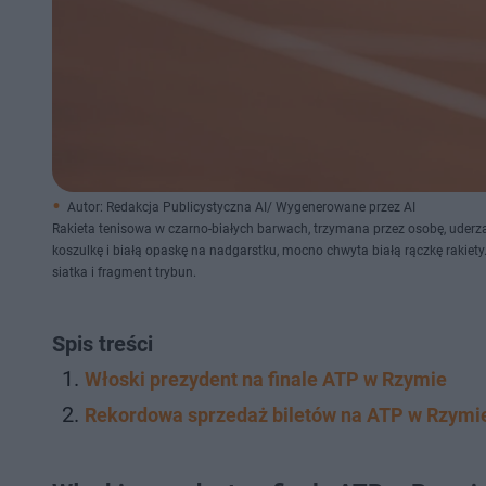
Autor: Redakcja Publicystyczna AI/ Wygenerowane przez AI
Rakieta tenisowa w czarno-białych barwach, trzymana przez osobę, uderza 
koszulkę i białą opaskę na nadgarstku, mocno chwyta białą rączkę rakiety
siatka i fragment trybun.
Spis treści
Włoski prezydent na finale ATP w Rzymie
Rekordowa sprzedaż biletów na ATP w Rzymi