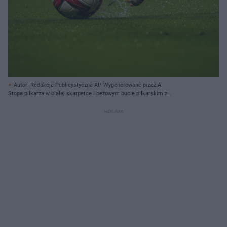
Autor: Redakcja Publicystyczna AI/ Wygenerowane przez AI
Stopa piłkarza w białej skarpetce i beżowym bucie piłkarskim z
pomarańczowymi korkami kopie piłkę. Piłka ma biało-czerwono-czarny wzór z
napisem "TRESCUTEC" i "CTEC" widocznym na białych panelach. Uderzenie
nogi w piłkę powoduje rozprysk wody i trawy, tworząc dynamiczną scenę na
zielonym boisku. Tło jest ciemne i rozmyte, ukazując zarys bramki i
niewyraźne światła.