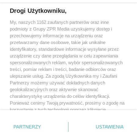
Drogi Użytkowniku,
My, naszych 1162 zaufanych partnerów oraz inne
Żaden utwór zamieszczony w serwisie nie może być powielany i
podmioty z Grupy ZPR Media uzyskujemy dostęp i
rozpowszechniany lub dalej rozpowszechniany w jakikolwiek sposób (w
tym także elektroniczny lub mechaniczny) na jakimkolwiek polu
przechowujemy informacje na urządzeniu oraz
eksploatacji w jakiejkolwiek formie, włącznie z umieszczaniem w Internecie
przetwarzamy dane osobowe, takie jak unikalne
bez pisemnej zgody właściciela praw. Jakiekolwiek użycie lub
wykorzystanie utworów w całości lub w części z naruszeniem prawa, tzn.
identyfikatory, standardowe informacje wysyłane przez
bez właściwej zgody, jest zabronione pod groźbą kary i może być ścigane
urządzenie czy dane przeglądania w celu zapewniania
prawnie.
spersonalizowanych reklam, wybór spersonalizowanych
treści, pomiar reklam i treści, badanie odbiorców oraz
ulepszanie usług. Za zgodą Użytkownika my i Zaufani
Partnerzy możemy używać dokładnych danych
geolokalizacyjnych oraz aktywnie skanować
charakterystykę urządzenia do celów identyfikacji.
O nas
Ponieważ cenimy Twoją prywatność, prosimy o zgodę na
korzystanie z tych technologii poprzez kliknięcie
Informacje prawne
„Akceptuję”. Zgoda jest dobrowolna i zawsze możesz ją
zmienić/wycofać klikając przycisk ustawień prywatności
Nasze serwisy
PARTNERZY
USTAWIENIA
znajdujący się w lewym dolnym rogu strony
. Niektóre