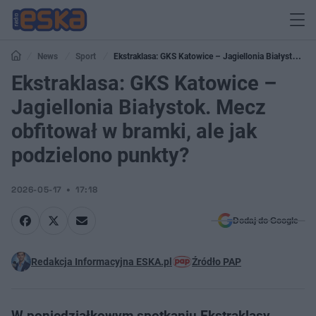
News
Sport
Ekstraklasa: GKS Katowice – Jagiellonia Białystok.
Mecz obfitował w bramki, ale jak podzielono punkty?
Ekstraklasa: GKS Katowice –
Jagiellonia Białystok. Mecz
obfitował w bramki, ale jak
podzielono punkty?
2026-05-17
17:18
Dodaj do Google
Redakcja Informacyjna ESKA.pl
Źródło PAP
W poniedziałkowym spotkaniu Ekstraklasy