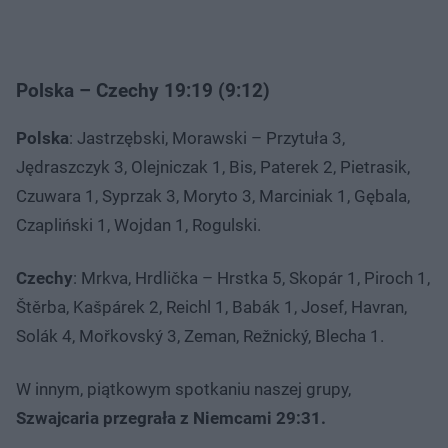
Polska – Czechy 19:19 (9:12)
Polska
: Jastrzębski, Morawski – Przytuła 3,
Jędraszczyk 3, Olejniczak 1, Bis, Paterek 2, Pietrasik,
Czuwara 1, Syprzak 3, Moryto 3, Marciniak 1, Gębala,
Czapliński 1, Wojdan 1, Rogulski.
Czechy
: Mrkva, Hrdlička – Hrstka 5, Skopár 1, Piroch 1,
Štěrba, Kašpárek 2, Reichl 1, Babák 1, Josef, Havran,
Solák 4, Mořkovský 3, Zeman, Režnický, Blecha 1.
W innym, piątkowym spotkaniu naszej grupy,
Szwajcaria przegrała z Niemcami 29:31.