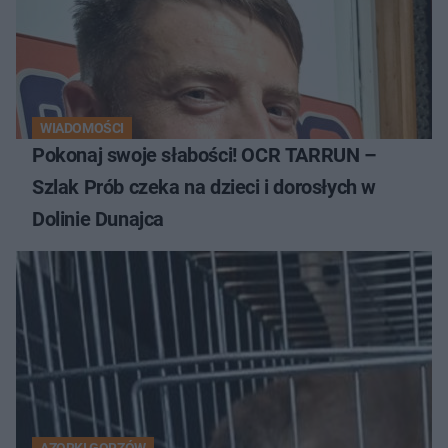
WIADOMOŚCI
Pokonaj swoje słabości! OCR TARRUN –
Szlak Prób czeka na dzieci i dorosłych w
Dolinie Dunajca