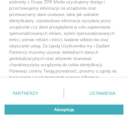
podmioty z Grupy ZPR Media uzyskujemy dostęp i
przechowujemy informacje na urządzeniu oraz
przetwarzamy dane osobowe, takie jak unikalne
identyfikatory, standardowe informacje wysyłane przez
Żaden utwór zamieszczony w serwisie nie może być powielany i
rozpowszechniany lub dalej rozpowszechniany w jakikolwiek sposób (w
urządzenie czy dane przeglądania w celu zapewniania
tym także elektroniczny lub mechaniczny) na jakimkolwiek polu
spersonalizowanych reklam, wybór spersonalizowanych
eksploatacji w jakiejkolwiek formie, włącznie z umieszczaniem w Internecie
bez pisemnej zgody właściciela praw. Jakiekolwiek użycie lub
treści, pomiar reklam i treści, badanie odbiorców oraz
wykorzystanie utworów w całości lub w części z naruszeniem prawa, tzn.
ulepszanie usług. Za zgodą Użytkownika my i Zaufani
bez właściwej zgody, jest zabronione pod groźbą kary i może być ścigane
Partnerzy możemy używać dokładnych danych
prawnie.
geolokalizacyjnych oraz aktywnie skanować
charakterystykę urządzenia do celów identyfikacji.
Ponieważ cenimy Twoją prywatność, prosimy o zgodę na
korzystanie z tych technologii poprzez kliknięcie
„Akceptuję”. Zgoda jest dobrowolna i zawsze możesz ją
zmienić/wycofać klikając przycisk ustawień prywatności
PARTNERZY
USTAWIENIA
O nas
znajdujący się w lewym dolnym rogu strony
. Niektóre
rodzaje przetwarzania danych nie wymagają zgody
Informacje prawne
Akceptuję
użytkownika, ale masz prawo sprzeciwić się takiemu
Nasze serwisy
przetwarzaniu. Preferencje będą miały zastosowanie tylko
na tej witrynie.
© 2026 Grupa ZPR Media