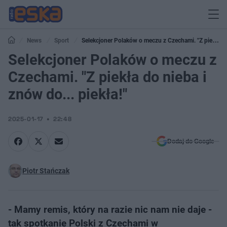
News
Sport
Selekcjoner Polaków o meczu z Czechami. "Z piekła
do nieba i znów do... piekła!"
Selekcjoner Polaków o meczu z
Czechami. "Z piekła do nieba i
znów do... piekła!"
2025-01-17
22:48
Dodaj do Google
Piotr Stańczak
- Mamy remis, który na razie nic nam nie daje -
tak spotkanie Polski z Czechami w