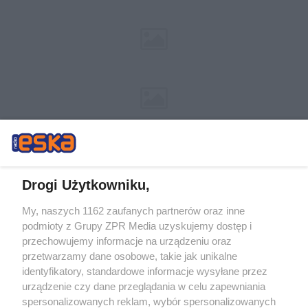
Drogi Użytkowniku,
My, naszych 1162 zaufanych partnerów oraz inne
Żaden utwór zamieszczony w serwisie nie może być powielany i
podmioty z Grupy ZPR Media uzyskujemy dostęp i
rozpowszechniany lub dalej rozpowszechniany w jakikolwiek sposób (w
tym także elektroniczny lub mechaniczny) na jakimkolwiek polu
przechowujemy informacje na urządzeniu oraz
eksploatacji w jakiejkolwiek formie, włącznie z umieszczaniem w Internecie
przetwarzamy dane osobowe, takie jak unikalne
bez pisemnej zgody właściciela praw. Jakiekolwiek użycie lub
wykorzystanie utworów w całości lub w części z naruszeniem prawa, tzn.
identyfikatory, standardowe informacje wysyłane przez
bez właściwej zgody, jest zabronione pod groźbą kary i może być ścigane
urządzenie czy dane przeglądania w celu zapewniania
prawnie.
spersonalizowanych reklam, wybór spersonalizowanych