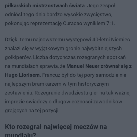
piłkarskich mistrzostwach świata
. Jego zespół
odniósł tego dnia bardzo wysokie zwycięstwo,
pokonując reprezentację Curacao wynikiem 7:1.
Dzięki temu najnowszemu występowi 40-letni Niemiec
znalazł się w wyjątkowym gronie najwybitniejszych
golkiperów. Liczba dotychczas rozegranych spotkań
na mundialach sprawia, że
Manuel Neuer zrównał się z
Hugo Llorisem
. Francuz był do tej pory samodzielnie
najlepszym bramkarzem w tym historycznym
zestawieniu. Rozegranie dwudziestu gier na tak ważnej
imprezie świadczy o długowieczności zawodników
grających na tej pozycji.
Kto rozegrał najwięcej meczów na
mundialu?