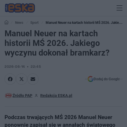
News
Sport
Manuel Neuer na kartach historii MŚ 2026. Jakiego
wyczynu dokonał bramkarz?
Manuel Neuer na kartach
historii MŚ 2026. Jakiego
wyczynu dokonał bramkarz?
2026-06-14
22:45
Dodaj do Google
Źródło PAP
Redakcja ESKA.pl
Podczas trwających MŚ 2026 Manuel Neuer
ponownie zapisał się w annałach światowego