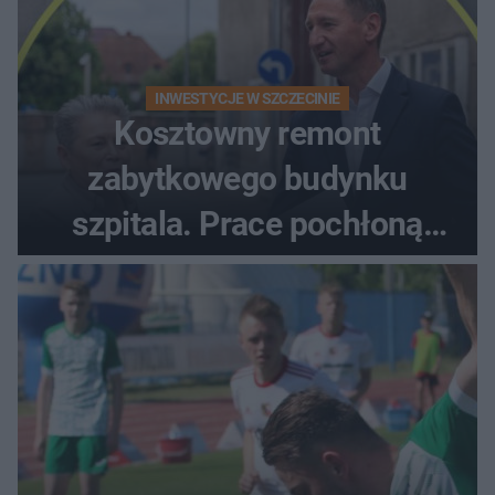
INWESTYCJE W SZCZECINIE
Kosztowny remont
zabytkowego budynku
szpitala. Prace pochłoną
dziesiątki milionów