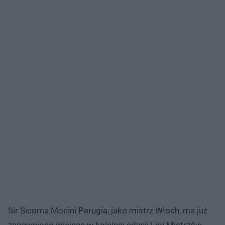
Sir Sicoma Monini Perugia, jako mistrz Włoch, ma już
zapewnione miejsce w kolejnej edycji Ligi Mistrzów,