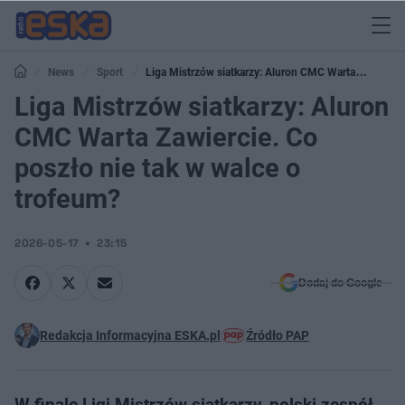
News
Sport
Liga Mistrzów siatkarzy: Aluron CMC Warta
Zawiercie. Co poszło nie tak w walce o trofeum?
Liga Mistrzów siatkarzy: Aluron
CMC Warta Zawiercie. Co
poszło nie tak w walce o
trofeum?
2026-05-17
23:15
Dodaj do Google
Redakcja Informacyjna ESKA.pl
Źródło PAP
W finale Ligi Mistrzów siatkarzy, polski zespół