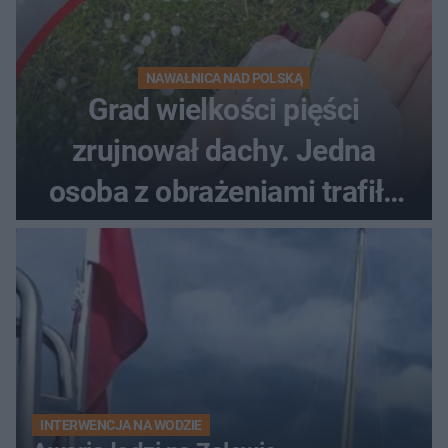
NAWAŁNICA NAD POLSKĄ
Grad wielkości pięści
zrujnował dachy. Jedna
osoba z obrażeniami trafiła
do szpitala
INTERWENCJA NA WODZIE