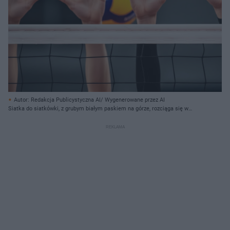
Autor: Redakcja Publicystyczna AI/ Wygenerowane przez AI
Siatka do siatkówki, z grubym białym paskiem na górze, rozciąga się w
poprzek dolnej części kadru. Powyżej niej, na tle rozmytego, ciemnego tła,
widać cztery uniesione dłonie ludzkie, z otwartymi palcami. Po lewej stronie,
na palcu serdecznym dłoni, znajduje się biały pierścień. Pomiędzy dwoma
środkowymi dłońmi widoczna jest żółto-niebieska piłka do siatkówki. Dwie
lewe ręce mają jasną karnację, natomiast dwie prawe mają długie, czarne
rękawy.