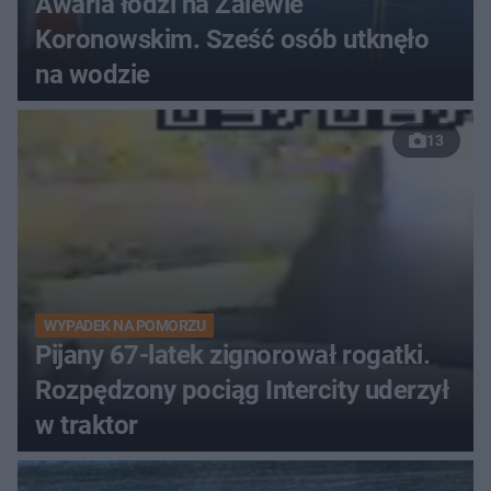
Awaria łodzi na Zalewie
Koronowskim. Sześć osób utknęło
na wodzie
13
WYPADEK NA POMORZU
Pijany 67-latek zignorował rogatki.
Rozpędzony pociąg Intercity uderzył
w traktor