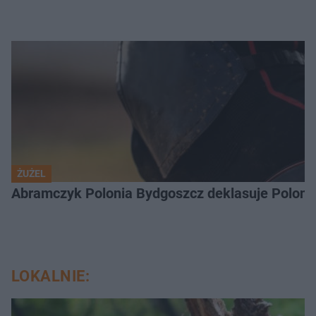
ŻUŻEL
Abramczyk Polonia Bydgoszcz deklasuje Polonię
LOKALNIE: