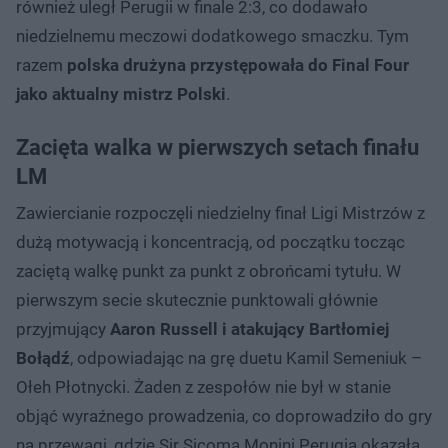
również uległ Perugii w finale 2:3, co dodawało
niedzielnemu meczowi dodatkowego smaczku. Tym
razem
polska drużyna przystępowała do Final Four
jako aktualny mistrz Polski
.
Zacięta walka w pierwszych setach finału
LM
Zawiercianie rozpoczęli niedzielny finał Ligi Mistrzów z
dużą motywacją i koncentracją, od początku tocząc
zaciętą walkę punkt za punkt z obrońcami tytułu. W
pierwszym secie skutecznie punktowali głównie
przyjmujący
Aaron Russell i atakujący Bartłomiej
Bołądź
, odpowiadając na grę duetu Kamil Semeniuk –
Ołeh Płotnycki. Żaden z zespołów nie był w stanie
objąć wyraźnego prowadzenia, co doprowadziło do gry
na przewagi, gdzie Sir Sicoma Monini Perugia okazała