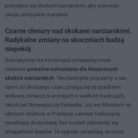
poświęcić się skokom narciarskim, aby uratować
swoje olimpijskie marzenia.
Czarne chmury nad skokami narciarskimi.
Radykalne zmiany na skoczniach budzą
niepokój
Dramatyczny los kombinacji norweskiej może
stanowić
poważne ostrzeżenie dla klasycznych
skoków narciarskich
. Ten niezwykle popularny u nas
sport od dłuższego czasu zmaga się ze spadkiem
widowni, zwłaszcza w krajach o wielkich tradycjach,
takich jak Norwegia czy Finlandia. Już we Włoszech na
słynnym obiekcie w Predazzo zamiast tradycyjnej
rywalizacji drużynowej, fani musieli zadowolić się
zmaganiami duetów. Te sygnały sprawiają, że coraz