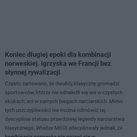
Koniec długiej epoki dla kombinacji
norweskiej. Igrzyska we Francji bez
słynnej rywalizacji
Często żartowano, że dwubój klasyczny gromadzi
sportowców, którzy nie odnaleźli się ani w czystych
skokach, ani w samych biegach narciarskich. Mimo
tych uszczypliwości nie można odmówić tej
dyscyplinie statusu prawdziwej legendy narciarstwa
klasycznego. Władze MKOl zdecydowały jednak, że
kombinacja norweska nie pojawi się w