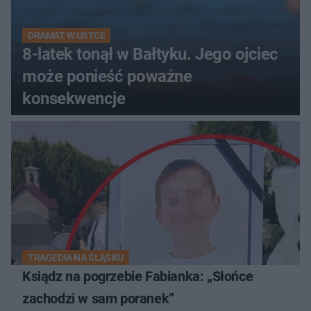
DRAMAT W USTCE
8-latek tonął w Bałtyku. Jego ojciec
może ponieść poważne
konsekwencje
TRAGEDIA NA ŚLĄSKU
Ksiądz na pogrzebie Fabianka: „Słońce
zachodzi w sam poranek”