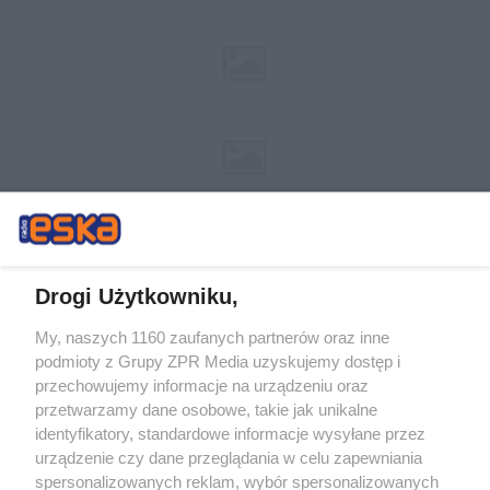
Drogi Użytkowniku,
My, naszych 1160 zaufanych partnerów oraz inne
Żaden utwór zamieszczony w serwisie nie może być powielany i
podmioty z Grupy ZPR Media uzyskujemy dostęp i
rozpowszechniany lub dalej rozpowszechniany w jakikolwiek sposób (w
tym także elektroniczny lub mechaniczny) na jakimkolwiek polu
przechowujemy informacje na urządzeniu oraz
eksploatacji w jakiejkolwiek formie, włącznie z umieszczaniem w Internecie
przetwarzamy dane osobowe, takie jak unikalne
bez pisemnej zgody właściciela praw. Jakiekolwiek użycie lub
identyfikatory, standardowe informacje wysyłane przez
wykorzystanie utworów w całości lub w części z naruszeniem prawa, tzn.
bez właściwej zgody, jest zabronione pod groźbą kary i może być ścigane
urządzenie czy dane przeglądania w celu zapewniania
prawnie.
spersonalizowanych reklam, wybór spersonalizowanych