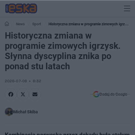
News
Sport
Historyczna zmiana w programie zimowych igrzysk.
Słynna dyscyplina znika po ponad stu latach
Historyczna zmiana w
programie zimowych igrzysk.
Słynna dyscyplina znika po
ponad stu latach
2026-07-08
8:32
Dodaj do Google
Michał Skiba
Kombinacja norweska przez dekady była stałym