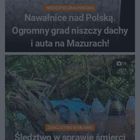
NIEBEZPIECZNA POGODA
Nawałnice nad Polską.
Ogromny grad niszczy dachy
i auta na Mazurach!
19
ZABÓJSTWO W MŁAWIE
Śledztwo w sprawie śmierci