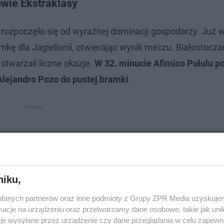
owie Ekstraklasy
n rozpoczęło się od wyraźnej dominacji gospodarzy. Już w
kę dla Jagiellonii, otwierając wynik meczu. Białostocza
 stwarzali liczne okazje.
W 32. minucie Afimico Pululu p
Alejandro Pozo do pustej bramki
.
niku,
fanych partnerów oraz inne podmioty z Grupy ZPR Media uzyskujem
cje na urządzeniu oraz przetwarzamy dane osobowe, takie jak unika
je wysyłane przez urządzenie czy dane przeglądania w celu zapewn