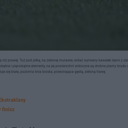
ej niż prawej. Tuż pod piłką, na zielonej murawie, widać wyrwany kawałek darni z zie
iokątne i pięciokątne elementy, na jej powierzchni widoczne są drobne plamy brudu 
 się biała, pozioma linia boiska, przecinająca gęstą, zieloną trawę.
Ekstraklasy
 finisz