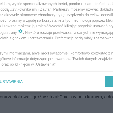
klam, wybór spersonalizowanych treści, pomiar reklam i treści, bad
 zgodą Użytkownika my i Zaufani Partnerzy możemy używać dokład
az aktywnie skanować charakterystykę urządzenia do celów identyfi
wne, co skutkowało wieloma strzałami na bramkę Pogoni
ść, prosimy o zgodę na korzystanie z tych technologii poprzez klikn
a i zawsze możesz ją zmienić/wycofać klikając przycisk ustawień pr
rka, często testował czujność bramkarza gości. Valenti
ogu strony
. Niektóre rodzaje przetwarzania danych nie wymagaj
 i Pozo, a
w 41. minucie popisał się efektowną obroną 
iwić się takiemu przetwarzaniu. Preferencje będą miały zastosowanie
rzerwą, w 44. minucie, Filip Cuić wykorzystał błąd Bernard
 Sławomira Abramowicza w sytuacji sam na sam.
szymi informacjami, abyś mógł świadomie i komfortowo korzystać z
gółowe informacje dotyczące przetwarzania Twoich danych znajdzi
s
oraz po kliknięciu w „Ustawienia”.
czny finisz
ją taktykę defensywną oraz ustawienie, co znacząco wp
USTAWIENIA
rudności w tworzeniu sytuacji podbramkowych, a inicjatyw
nii zablokowali groźny strzał Cuicia w polu karnym, a
do