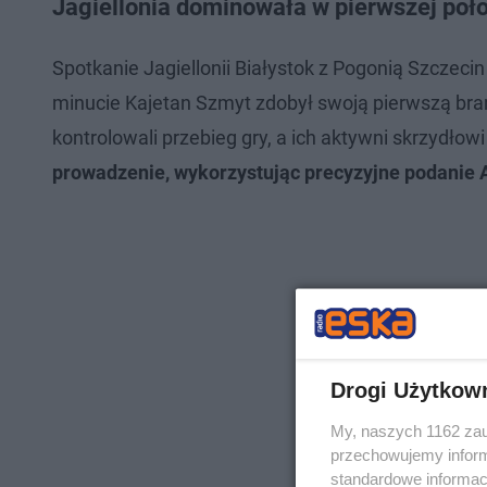
Jagiellonia dominowała w pierwszej poł
Spotkanie Jagiellonii Białystok z Pogonią Szczeci
minucie Kajetan Szmyt zdobył swoją pierwszą bram
kontrolowali przebieg gry, a ich aktywni skrzydłowi
prowadzenie, wykorzystując precyzyjne podanie 
Drogi Użytkow
My, naszych 1162 zau
przechowujemy informa
standardowe informac