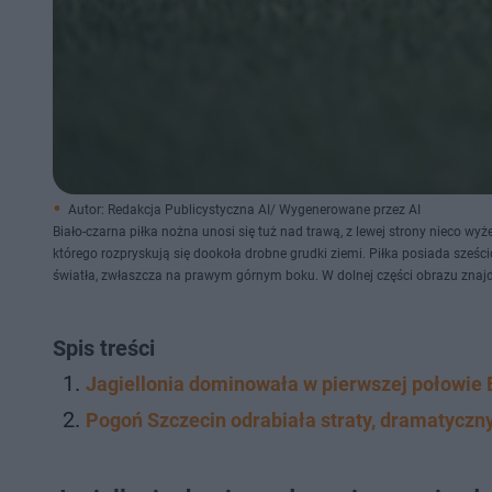
Autor: Redakcja Publicystyczna AI/ Wygenerowane przez AI
Biało-czarna piłka nożna unosi się tuż nad trawą, z lewej strony nieco wyż
którego rozpryskują się dookoła drobne grudki ziemi. Piłka posiada sześc
światła, zwłaszcza na prawym górnym boku. W dolnej części obrazu znajduje
Spis treści
Jagiellonia dominowała w pierwszej połowie 
Pogoń Szczecin odrabiała straty, dramatyczny