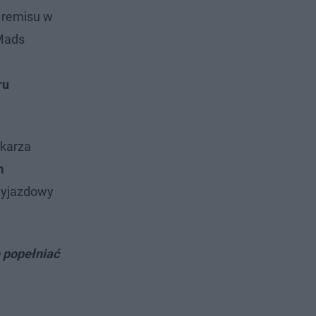
o remisu w
 Mads
ru
mkarza
m
 wyjazdowy
e popełniać