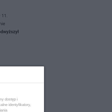
 11.
nie
odwyższył
y dostęp i
lne identyfikatory,
iania