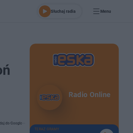
Słuchaj radia
Menu
oń
Radio Online
daj do Google
TERAZ GRAMY