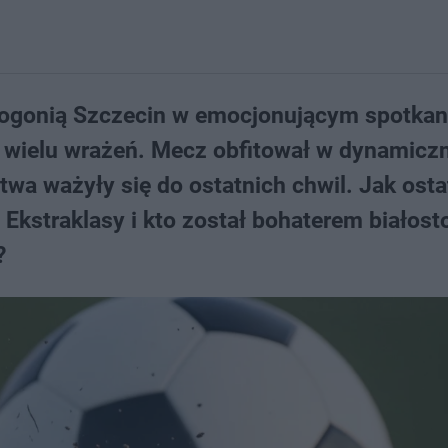
z Pogonią Szczecin w emocjonującym spotkan
m wielu wrażeń. Mecz obfitował w dynamicz
twa ważyły się do ostatnich chwil. Jak ost
 Ekstraklasy i kto został bohaterem białost
?