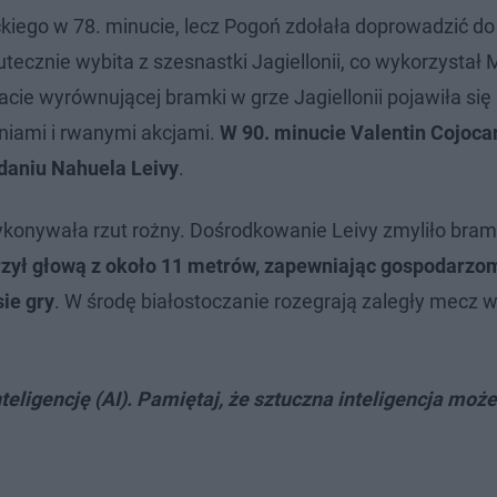
kiego w 78. minucie, lecz Pogoń zdołała doprowadzić d
utecznie wybita z szesnastki Jagiellonii, co wykorzystał
acie wyrównującej bramki w grze Jagiellonii pojawiła się
niami i rwanymi akcjami.
W 90. minucie Valentin Cojoca
daniu Nahuela Leivy
.
 wykonywała rzut rożny. Dośrodkowanie Leivy zmyliło bra
rzył głową z około 11 metrów, zapewniając gospodarzo
ie gry
. W środę białostoczanie rozegrają zaległy mecz
teligencję (AI). Pamiętaj, że sztuczna inteligencja moż