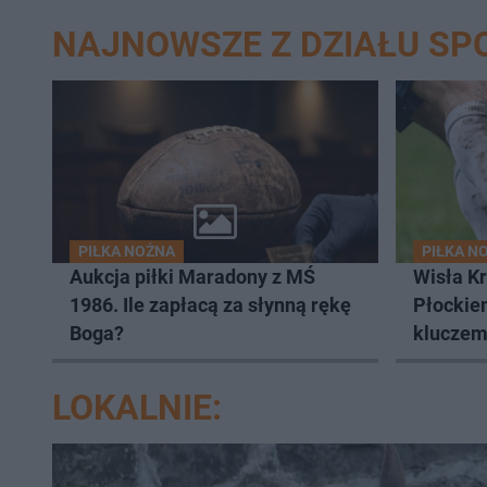
NAJNOWSZE Z DZIAŁU SP
PIŁKA NOŻNA
PIŁKA N
Aukcja piłki Maradony z MŚ
Wisła K
1986. Ile zapłacą za słynną rękę
Płockie
Boga?
kluczem
LOKALNIE: