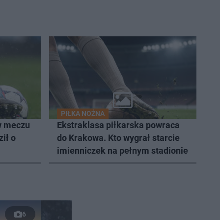
PIŁKA NOŻNA
w meczu
Ekstraklasa piłkarska powraca
ił o
do Krakowa. Kto wygrał starcie
imienniczek na pełnym stadionie
6