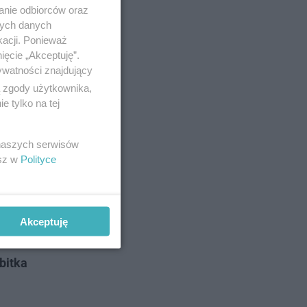
anie odbiorców oraz
nych danych
kacji. Ponieważ
. Sergio
ięcie „Akceptuję”.
ywatności znajdujący
n Cojocaru
ą zgody użytkownika,
po
 tylko na tej
o Vitala i
 naszych serwisów
esz w
Polityce
łynęło na
Akceptuję
ę zaczęli
bitka