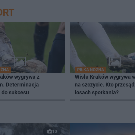
ORT
OŻNA
PIŁKA NOŻNA
raków wygrywa z
Wisła Kraków wygrywa 
m. Determinacja
na szczycie. Kto przesądz
 do sukcesu
losach spotkania?
10