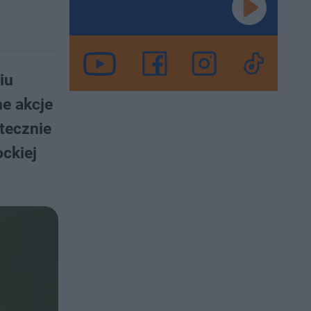
iu
ne akcje
atecznie
ockiej