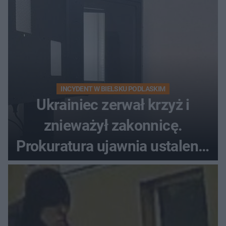
INCYDENT W BIELSKU PODLASKIM
Ukrainiec zerwał krzyż i
znieważył zakonnicę.
Prokuratura ujawnia ustalenia
w sprawie 26-latka