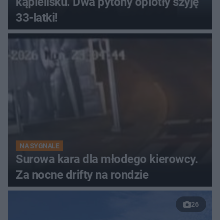
kąpielisku. Dwa pytony oplotły szyję
33-latki!
NA SYGNALE
Surowa kara dla młodego kierowcy.
Za nocne drifty na rondzie
26