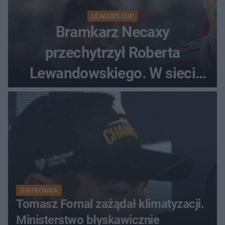
LEAGUES CUP
Bramkarz Necaxy
przechytrzył Roberta
Lewandowskiego. W sieci
krąży wideo z tego pojedynku
SIATKÓWKA
Tomasz Fornal zażądał klimatyzacji.
Ministerstwo błyskawicznie