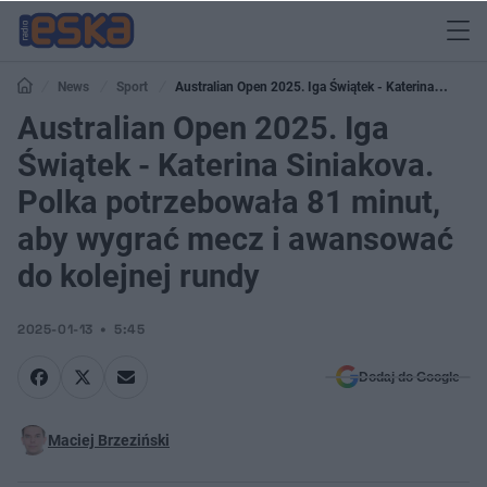
News
Sport
Australian Open 2025. Iga Świątek - Katerina
Siniakova. Polka potrzebowała 81 minut, aby wygrać mecz i awansować do
Australian Open 2025. Iga
kolejnej rundy
Świątek - Katerina Siniakova.
Polka potrzebowała 81 minut,
aby wygrać mecz i awansować
do kolejnej rundy
2025-01-13
5:45
Dodaj do Google
Maciej Brzeziński