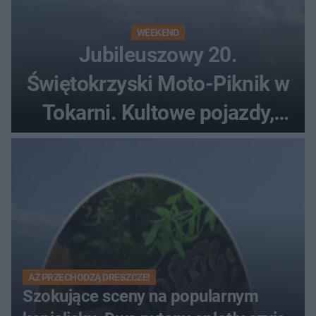
WEEKEND
Jubileuszowy 20.
Świętokrzyski Moto-Piknik w
Tokarni. Kultowe pojazdy,
pokazy i muzyczna scena w
Muzeum Wsi Kieleckiej
AŻ PRZECHODZĄ DRESZCZE!
Szokujące sceny na popularnym