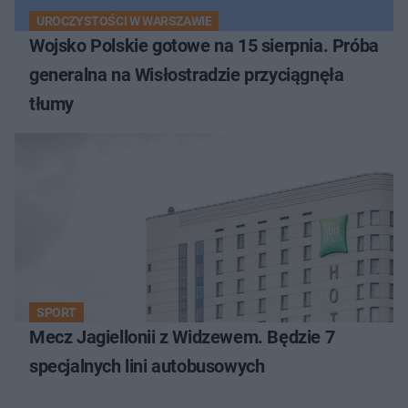
UROCZYSTOŚCI W WARSZAWIE
Wojsko Polskie gotowe na 15 sierpnia. Próba
generalna na Wisłostradzie przyciągnęła
tłumy
SPORT
Mecz Jagiellonii z Widzewem. Będzie 7
specjalnych lini autobusowych