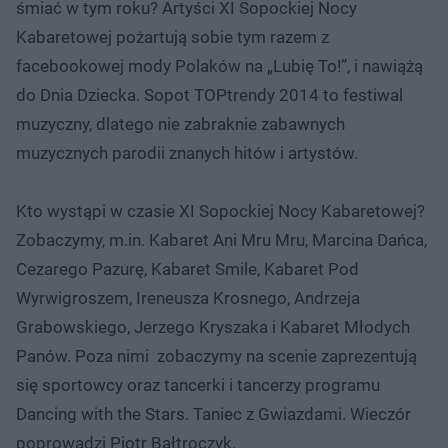
śmiać w tym roku? Artyści XI Sopockiej Nocy
Kabaretowej pożartują sobie tym razem z
facebookowej mody Polaków na „Lubię To!”, i nawiążą
do Dnia Dziecka. Sopot TOPtrendy 2014 to festiwal
muzyczny, dlatego nie zabraknie zabawnych
muzycznych parodii znanych hitów i artystów.
Kto wystąpi w czasie XI Sopockiej Nocy Kabaretowej?
Zobaczymy, m.in. Kabaret Ani Mru Mru, Marcina Dańca,
Cezarego Pazurę, Kabaret Smile, Kabaret Pod
Wyrwigroszem, Ireneusza Krosnego, Andrzeja
Grabowskiego, Jerzego Kryszaka i Kabaret Młodych
Panów. Poza nimi zobaczymy na scenie zaprezentują
się sportowcy oraz tancerki i tancerzy programu
Dancing with the Stars. Taniec z Gwiazdami. Wieczór
poprowadzi Piotr Bałtroczyk.