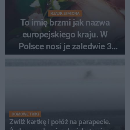
RZADKIE IMIONA
To imię brzmi jak nazwa
europejskiego kraju. W
Polsce nosi je zaledwie 3
kobiety
DOMOWE TRIKI
Zwilż kartkę i połóż na parapecie.