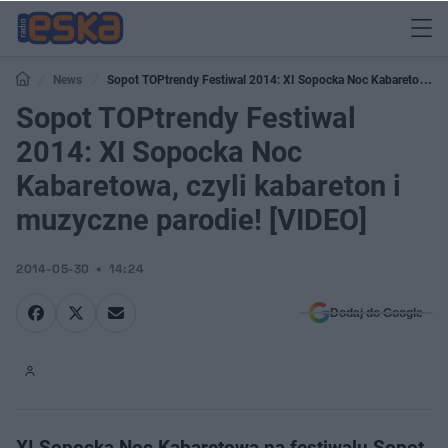
News
Sopot TOPtrendy Festiwal 2014: XI Sopocka Noc Kabaretowa,
czyli kabareton i muzyczne parodie! [VIDEO]
Sopot TOPtrendy Festiwal
2014: XI Sopocka Noc
Kabaretowa, czyli kabareton i
muzyczne parodie! [VIDEO]
2014-05-30
14:24
Dodaj do Google
XI Sopocka Noc Kabaretowa na festiwalu Sopot