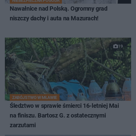
NIEBEZPIECZNA POGODA
Nawałnice nad Polską. Ogromny grad
niszczy dachy i auta na Mazurach!
19
ZABÓJSTWO W MŁAWIE
Śledztwo w sprawie śmierci 16-letniej Mai
na finiszu. Bartosz G. z ostatecznymi
zarzutami