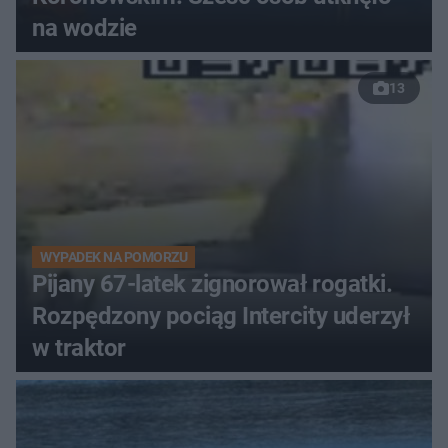
na wodzie
13
WYPADEK NA POMORZU
Pijany 67-latek zignorował rogatki.
Rozpędzony pociąg Intercity uderzył
w traktor