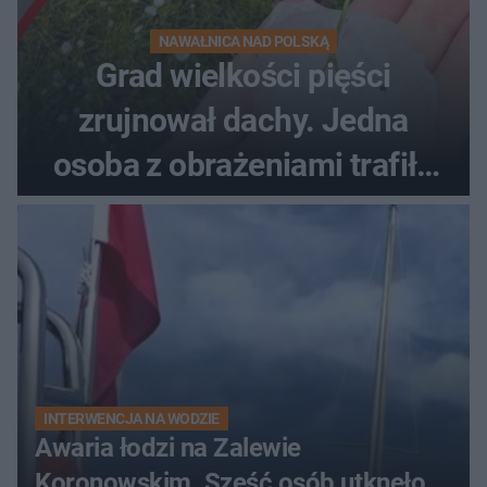
NAWAŁNICA NAD POLSKĄ
Grad wielkości pięści
zrujnował dachy. Jedna
osoba z obrażeniami trafiła
do szpitala
INTERWENCJA NA WODZIE
Awaria łodzi na Zalewie
Koronowskim. Sześć osób utknęło