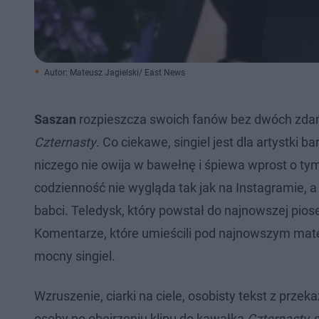
Autor: Mateusz Jagielski/ East News
Saszan
rozpieszcza swoich fanów bez dwóch zdań
Czternasty
. Co ciekawe, singiel jest dla artystki 
niczego nie owija w bawełnę i śpiewa wprost o tym,
codzienność nie wygląda tak jak na Instagramie, a 
babci. Teledysk, który powstał do najnowszej piosenk
Komentarze, które umieścili pod najnowszym mater
mocny singiel.
Wzruszenie, ciarki na ciele, osobisty tekst z prze
osoby po obejrzeniu klipu do kawałka
Czternasty,