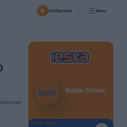
Słuchaj radia
Menu
o
Radio Online
daj do Google
TERAZ GRAMY