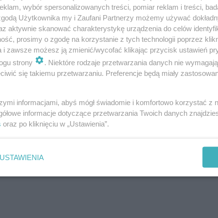
klam, wybór spersonalizowanych treści, pomiar reklam i treści, bad
 zgodą Użytkownika my i Zaufani Partnerzy możemy używać dokład
az aktywnie skanować charakterystykę urządzenia do celów identyfi
ść, prosimy o zgodę na korzystanie z tych technologii poprzez klikn
a i zawsze możesz ją zmienić/wycofać klikając przycisk ustawień pr
ogu strony
. Niektóre rodzaje przetwarzania danych nie wymagaj
iwić się takiemu przetwarzaniu. Preferencje będą miały zastosowanie
szymi informacjami, abyś mógł świadomie i komfortowo korzystać z
gółowe informacje dotyczące przetwarzania Twoich danych znajdzi
s
oraz po kliknięciu w „Ustawienia”.
USTAWIENIA