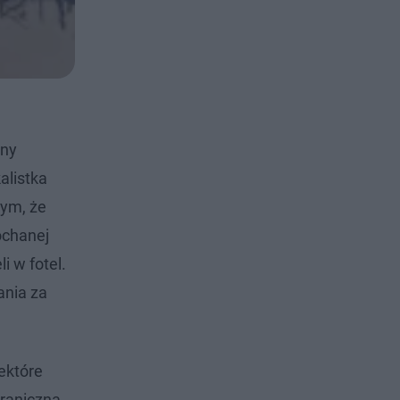
any
alistka
tym, że
ochanej
i w fotel.
ania za
iektóre
graniczną