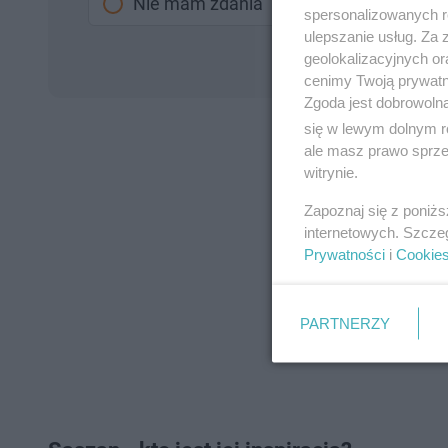
Nie mam zdania
spersonalizowanych re
ulepszanie usług. Za
geolokalizacyjnych or
cenimy Twoją prywatno
Zgoda jest dobrowoln
się w lewym dolnym r
ale masz prawo sprzec
witrynie.
Zapoznaj się z poniż
internetowych. Szcze
Prywatności
i
Cookie
PARTNERZY