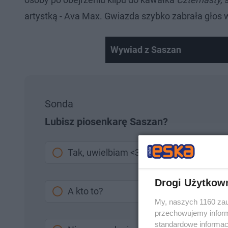
artystką - Ava Max. Gwiazda szybko zabrała głos w 
Wywiad z Saszan
Sonda
Lubisz piosenkarę Saszan?
Tak, uwielbiam <3
Drogi Użytkow
A kto to?
My, naszych 1160 zau
przechowujemy informa
standardowe informac