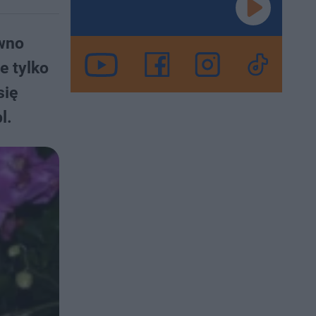
wno
e tylko
się
l.