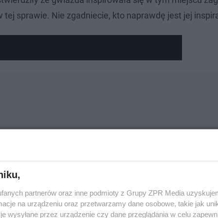
tej sprawie. Nie zgadniecie, kto naprawdę jest jej inspir
niku,
fanych partnerów oraz inne podmioty z Grupy ZPR Media uzyskujem
cje na urządzeniu oraz przetwarzamy dane osobowe, takie jak unika
je wysyłane przez urządzenie czy dane przeglądania w celu zapewn