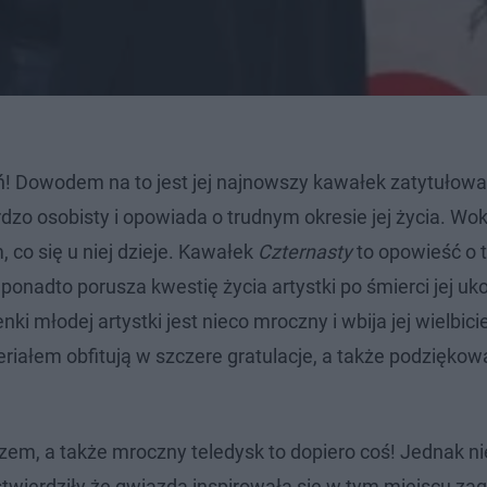
! Dowodem na to jest jej najnowszy kawałek zatytułow
bardzo osobisty i opowiada o trudnym okresie jej życia. Wok
 co się u niej dzieje. Kawałek
Czternasty
to opowieść o 
ponadto porusza kwestię życia artystki po śmierci jej uk
i młodej artystki jest nieco mroczny i wbija jej wielbiciel
iałem obfitują w szczere gratulacje, a także podziękow
kazem, a także mroczny teledysk to dopiero coś! Jednak n
stwierdziły że gwiazda inspirowała się w tym miejscu za