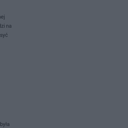
nej
zi na
osyć
 była