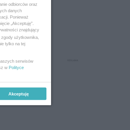
anie odbiorców oraz
nych danych
kacji. Ponieważ
ięcie „Akceptuję”.
ywatności znajdujący
ą zgody użytkownika,
 tylko na tej
 naszych serwisów
esz w
Polityce
Akceptuję