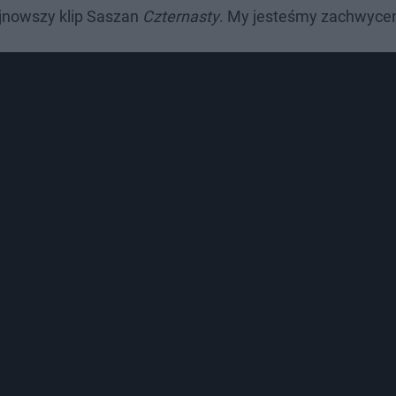
ajnowszy klip Saszan
Czternasty
.
My jesteśmy zachwycen