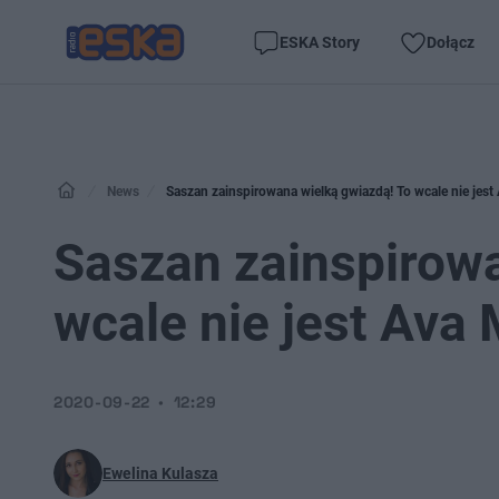
ESKA Story
Dołącz
News
Saszan zainspirowana wielką gwiazdą! To wcale nie jest
Saszan zainspirowa
wcale nie jest Ava
2020-09-22
12:29
Ewelina Kulasza