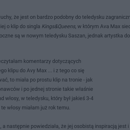
uchy, że jest on bardzo podobny do teledysku zagranicz
j o klip do singla
Kings&Queens
, w którym Ava Max sied
doczne są w nowym teledysku Saszan, jednak artystka d
zeczytałam komentarzy dotyczących
 klipu do Avy Max ... i z tego co się
ć, to miała po prostu klip na tronie - jak
nawców i po jednej stronie takie właśnie
d włosy, w teledysku, który był jakieś 3-4
 te włosy miałam już rok temu.
a następnie powiedziała, że jej osobistą inspiracją jest i