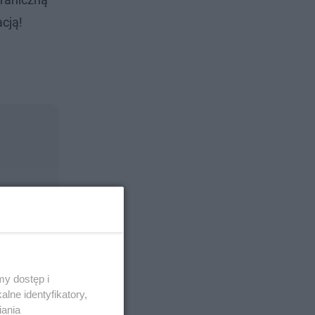
acją!
y dostęp i
lne identyfikatory,
iania