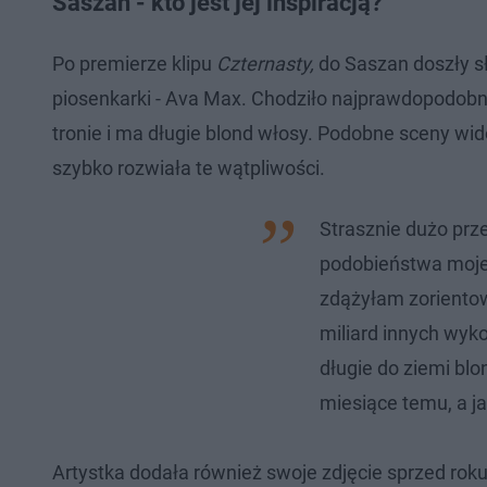
Saszan - kto jest jej inspiracją?
Po premierze klipu
Czternasty,
do Saszan doszły sł
piosenkarki - Ava Max. Chodziło najprawdopodobnie
tronie i ma długie blond włosy. Podobne sceny wi
szybko rozwiała te wątpliwości.
Strasznie dużo pr
podobieństwa mojego
zdążyłam zorientowa
miliard innych wyko
długie do ziemi blon
miesiące temu, a ja
Artystka dodała również swoje zdjęcie sprzed roku, 