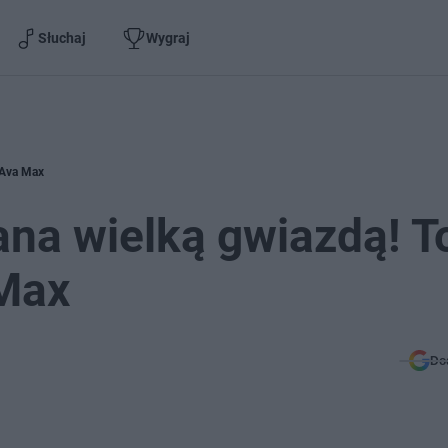
Słuchaj
Wygraj
 Ava Max
na wielką gwiazdą! T
 Max
Do