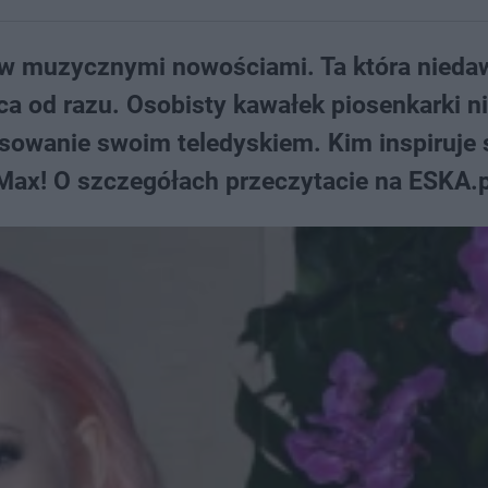
w muzycznymi nowościami. Ta która nieda
rca od razu. Osobisty kawałek piosenkarki ni
esowanie swoim teledyskiem. Kim inspiruje 
 Max! O szczegółach przeczytacie na ESKA.p