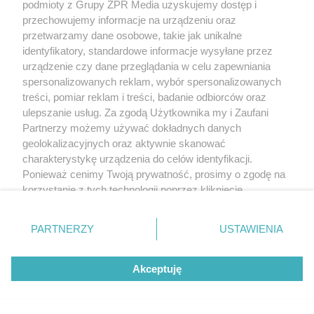
podmioty z Grupy ZPR Media uzyskujemy dostęp i
przechowujemy informacje na urządzeniu oraz
przetwarzamy dane osobowe, takie jak unikalne
identyfikatory, standardowe informacje wysyłane przez
urządzenie czy dane przeglądania w celu zapewniania
spersonalizowanych reklam, wybór spersonalizowanych
treści, pomiar reklam i treści, badanie odbiorców oraz
ulepszanie usług. Za zgodą Użytkownika my i Zaufani
Partnerzy możemy używać dokładnych danych
geolokalizacyjnych oraz aktywnie skanować
charakterystykę urządzenia do celów identyfikacji.
Sinice Stegna. Czy w Stegnie można się
Ponieważ cenimy Twoją prywatność, prosimy o zgodę na
kąpać 10.08? Flaga, warunki pogodowe
korzystanie z tych technologii poprzez kliknięcie
„Akceptuję”. Zgoda jest dobrowolna i zawsze możesz ją
zmienić/wycofać klikając przycisk ustawień prywatności
PARTNERZY
USTAWIENIA
znajdujący się w lewym dolnym rogu strony
. Niektóre
NAJNOWSZE NEWSY:
rodzaje przetwarzania danych nie wymagają zgody
Akceptuję
użytkownika, ale masz prawo sprzeciwić się takiemu
przetwarzaniu. Preferencje będą miały zastosowanie tylko
na tej witrynie.