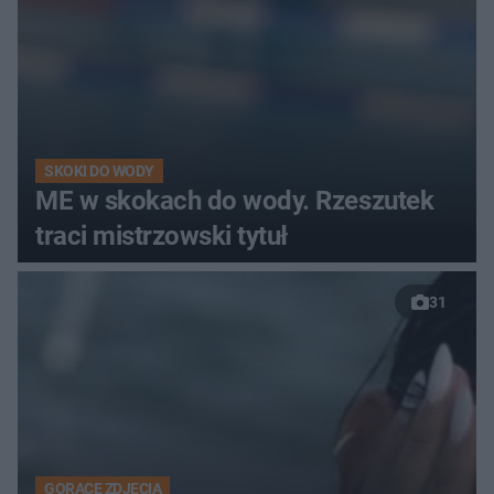
SKOKI DO WODY
ME w skokach do wody. Rzeszutek
traci mistrzowski tytuł
31
GORĄCE ZDJĘCIA