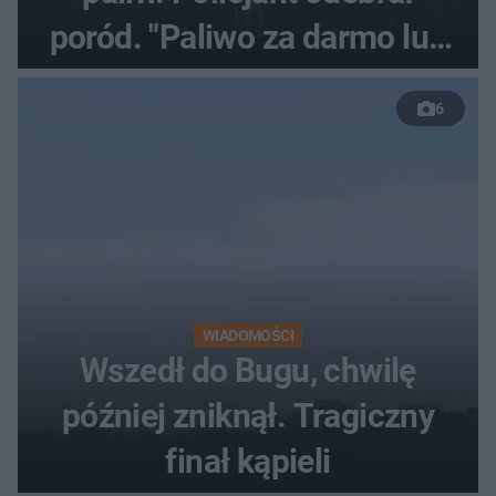
poród. "Paliwo za darmo lub
50 %!"
6
WIADOMOŚCI
Wszedł do Bugu, chwilę
później zniknął. Tragiczny
finał kąpieli