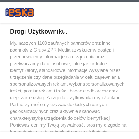
Drogi Użytkowniku,
My, naszych 1160 zaufanych partnerów oraz inne
Żaden utwór zamieszczony w serwisie nie może być powielany i
podmioty z Grupy ZPR Media uzyskujemy dostęp i
rozpowszechniany lub dalej rozpowszechniany w jakikolwiek sposób (w
tym także elektroniczny lub mechaniczny) na jakimkolwiek polu
przechowujemy informacje na urządzeniu oraz
eksploatacji w jakiejkolwiek formie, włącznie z umieszczaniem w Internecie
przetwarzamy dane osobowe, takie jak unikalne
bez pisemnej zgody właściciela praw. Jakiekolwiek użycie lub
wykorzystanie utworów w całości lub w części z naruszeniem prawa, tzn.
identyfikatory, standardowe informacje wysyłane przez
bez właściwej zgody, jest zabronione pod groźbą kary i może być ścigane
urządzenie czy dane przeglądania w celu zapewniania
prawnie.
spersonalizowanych reklam, wybór spersonalizowanych
treści, pomiar reklam i treści, badanie odbiorców oraz
ulepszanie usług. Za zgodą Użytkownika my i Zaufani
Partnerzy możemy używać dokładnych danych
geolokalizacyjnych oraz aktywnie skanować
charakterystykę urządzenia do celów identyfikacji.
O nas
Ponieważ cenimy Twoją prywatność, prosimy o zgodę na
korzystanie z tych technologii poprzez kliknięcie
Informacje prawne
„Akceptuję”. Zgoda jest dobrowolna i zawsze możesz ją