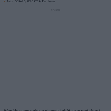
Autor: GERARD/REPORTER/ East News
Współczesne polskie piosenki obfitują w metafory i