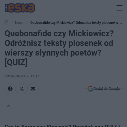
News
Quebonafide czy Mickiewicz? Odróżnisz teksty piosenek od
Quebonafide czy Mickiewicz?
wierszy słynnych poetów? [QUIZ]
Odróżnisz teksty piosenek od
wierszy słynnych poetów?
[QUIZ]
2018-09-23
17:17
Dodaj do Google
Czy to Sarsa czy Słowacki? Rozwiąż nas QUIZ i