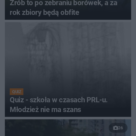
Zrób to po zebraniu borówek, a za
rok zbiory będą obfite
QUIZ
Quiz - szkoła w czasach PRL-u.
Młodzież nie ma szans
26