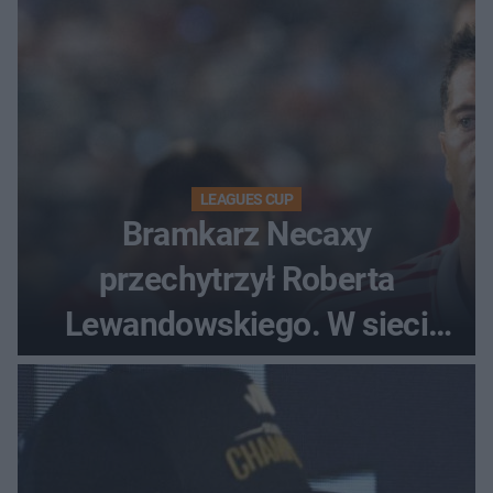
LEAGUES CUP
Bramkarz Necaxy
przechytrzył Roberta
Lewandowskiego. W sieci
krąży wideo z tego pojedynku