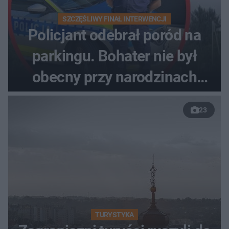
SZCZĘŚLIWY FINAŁ INTERWENCJI
Policjant odebrał poród na
parkingu. Bohater nie był
obecny przy narodzinach
własnych dzieci
23
TURYSTYKA