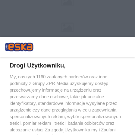
Drogi Użytkowniku,
My, naszych 1160 zaufanych partnerów oraz inne
Żaden utwór zamieszczony w serwisie nie może być powielany i
podmioty z Grupy ZPR Media uzyskujemy dostęp i
rozpowszechniany lub dalej rozpowszechniany w jakikolwiek sposób (w
tym także elektroniczny lub mechaniczny) na jakimkolwiek polu
przechowujemy informacje na urządzeniu oraz
eksploatacji w jakiejkolwiek formie, włącznie z umieszczaniem w Internecie
przetwarzamy dane osobowe, takie jak unikalne
bez pisemnej zgody właściciela praw. Jakiekolwiek użycie lub
wykorzystanie utworów w całości lub w części z naruszeniem prawa, tzn.
identyfikatory, standardowe informacje wysyłane przez
bez właściwej zgody, jest zabronione pod groźbą kary i może być ścigane
urządzenie czy dane przeglądania w celu zapewniania
prawnie.
spersonalizowanych reklam, wybór spersonalizowanych
treści, pomiar reklam i treści, badanie odbiorców oraz
ulepszanie usług. Za zgodą Użytkownika my i Zaufani