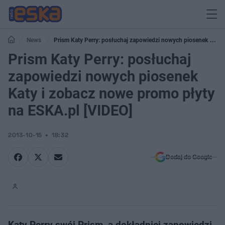
News
Prism Katy Perry: posłuchaj zapowiedzi nowych piosenek Katy
i zobacz nowe promo płyty na ESKA.pl [VIDEO]
Prism Katy Perry: posłuchaj
zapowiedzi nowych piosenek
Katy i zobacz nowe promo płyty
na ESKA.pl [VIDEO]
2013-10-15
18:32
Dodaj do Google
Katy Perry swój Prism, a dokładniej zapowiedzi