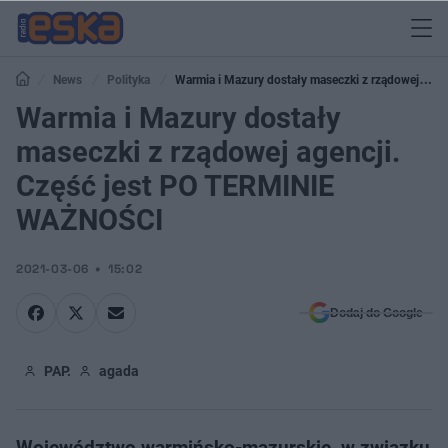
News
Polityka
Warmia i Mazury dostały maseczki z rządowej
agencji. Część jest PO TERMINIE WAŻNOŚCI
Warmia i Mazury dostały
maseczki z rządowej agencji.
Część jest PO TERMINIE
WAŻNOŚCI
2021-03-06
15:02
Dodaj do Google
PAP.
agada
Województwo warmińsko-mazurskie, w związku