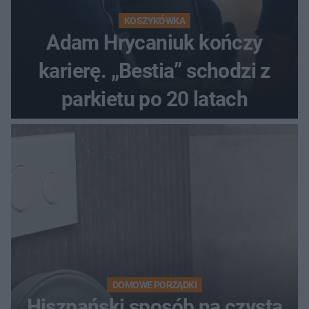
KOSZYKÓWKA
Adam Hrycaniuk kończy
karierę. „Bestia” schodzi z
parkietu po 20 latach
DOMOWE PORZĄDKI
Hiszpański sposób na czystą