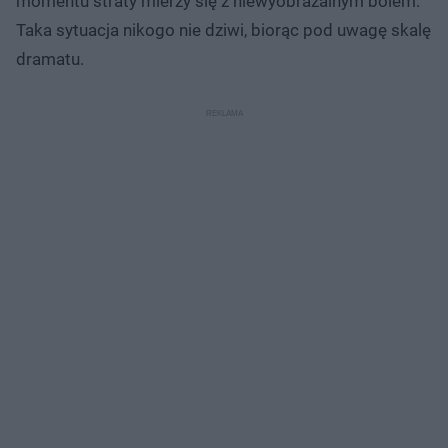
momentu straty mierzy się z niewyobrażalnym bólem.
Taka sytuacja nikogo nie dziwi, biorąc pod uwagę skalę
dramatu.