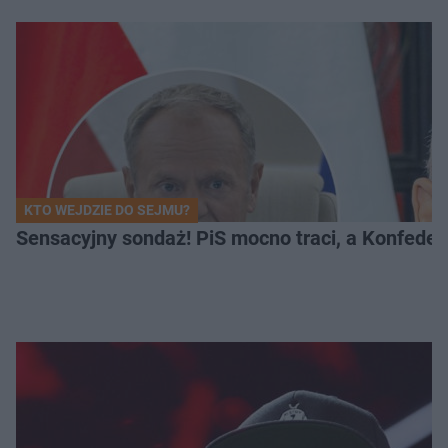
KTO WEJDZIE DO SEJMU?
Sensacyjny sondaż! PiS mocno traci, a Konfedera