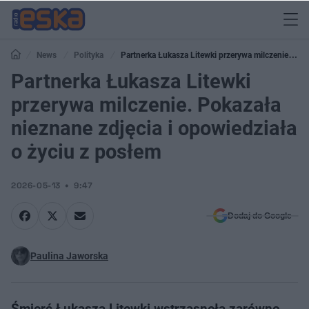
News
Polityka
Partnerka Łukasza Litewki przerywa milczenie.
Pokazała nieznane zdjęcia i opowiedziała o życiu z posłem
Partnerka Łukasza Litewki
przerywa milczenie. Pokazała
nieznane zdjęcia i opowiedziała
o życiu z posłem
2026-05-13
9:47
Dodaj do Google
Paulina Jaworska
Śmierć Łukasza Litewki wstrząsnęła zarówno