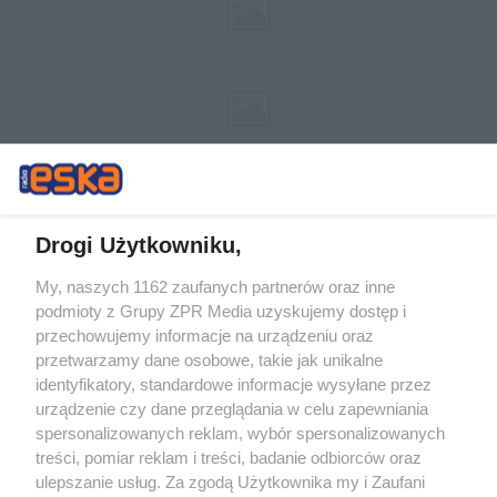
Drogi Użytkowniku,
My, naszych 1162 zaufanych partnerów oraz inne
Żaden utwór zamieszczony w serwisie nie może być powielany i
podmioty z Grupy ZPR Media uzyskujemy dostęp i
rozpowszechniany lub dalej rozpowszechniany w jakikolwiek sposób (w
przechowujemy informacje na urządzeniu oraz
tym także elektroniczny lub mechaniczny) na jakimkolwiek polu
eksploatacji w jakiejkolwiek formie, włącznie z umieszczaniem w
przetwarzamy dane osobowe, takie jak unikalne
Internecie bez pisemnej zgody właściciela praw. Jakiekolwiek użycie lub
identyfikatory, standardowe informacje wysyłane przez
wykorzystanie utworów w całości lub w części z naruszeniem prawa,
tzn. bez właściwej zgody, jest zabronione pod groźbą kary i może być
urządzenie czy dane przeglądania w celu zapewniania
ścigane prawnie.
spersonalizowanych reklam, wybór spersonalizowanych
treści, pomiar reklam i treści, badanie odbiorców oraz
ulepszanie usług. Za zgodą Użytkownika my i Zaufani