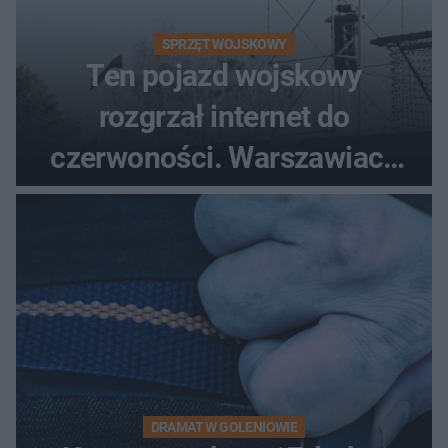
SPRZĘT WOJSKOWY
Ten pojazd wojskowy
rozgrzał internet do
czerwoności. Warszawiacy
pytali, czy to Mad Max!
DRAMAT W GOLENIOWIE