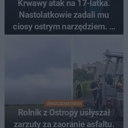
Krwawy atak na 17-latka.
Nastolatkowie zadali mu
ciosy ostrym narzędziem. O
ich losach zdecyduje sąd
rodzinny
ZNISZCZENIE DROGI
Rolnik z Ostropy usłyszał
zarzuty za zaoranie asfaltu.