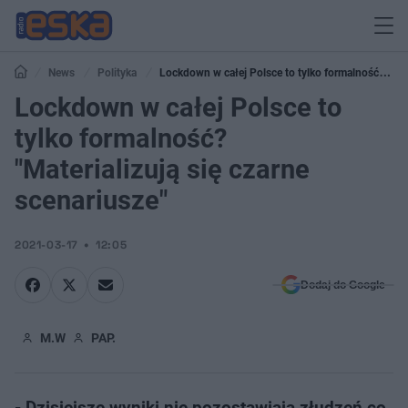
News
Polityka
Lockdown w całej Polsce to tylko formalność?
"Materializują się czarne scenariusze"
Lockdown w całej Polsce to
tylko formalność?
"Materializują się czarne
scenariusze"
2021-03-17
12:05
Dodaj do Google
M.W
PAP.
- Dzisiejsze wyniki nie pozostawiają złudzeń co