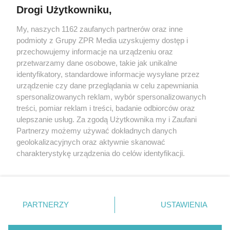
Drogi Użytkowniku,
My, naszych 1162 zaufanych partnerów oraz inne
Żaden utwór zamieszczony w serwisie nie może być powielany i
podmioty z Grupy ZPR Media uzyskujemy dostęp i
rozpowszechniany lub dalej rozpowszechniany w jakikolwiek sposób (w
tym także elektroniczny lub mechaniczny) na jakimkolwiek polu
przechowujemy informacje na urządzeniu oraz
eksploatacji w jakiejkolwiek formie, włącznie z umieszczaniem w
przetwarzamy dane osobowe, takie jak unikalne
Internecie bez pisemnej zgody właściciela praw. Jakiekolwiek użycie lub
identyfikatory, standardowe informacje wysyłane przez
wykorzystanie utworów w całości lub w części z naruszeniem prawa,
tzn. bez właściwej zgody, jest zabronione pod groźbą kary i może być
urządzenie czy dane przeglądania w celu zapewniania
ścigane prawnie.
spersonalizowanych reklam, wybór spersonalizowanych
treści, pomiar reklam i treści, badanie odbiorców oraz
ulepszanie usług. Za zgodą Użytkownika my i Zaufani
Partnerzy możemy używać dokładnych danych
geolokalizacyjnych oraz aktywnie skanować
charakterystykę urządzenia do celów identyfikacji.
Ponieważ cenimy Twoją prywatność, prosimy o zgodę na
O nas
korzystanie z tych technologii poprzez kliknięcie
Informacje prawne
„Akceptuję”. Zgoda jest dobrowolna i zawsze możesz ją
zmienić/wycofać klikając przycisk ustawień prywatności
PARTNERZY
USTAWIENIA
Nasze serwisy
znajdujący się w lewym dolnym rogu strony
. Niektóre
rodzaje przetwarzania danych nie wymagają zgody
© 2026 Grupa ZPR Media