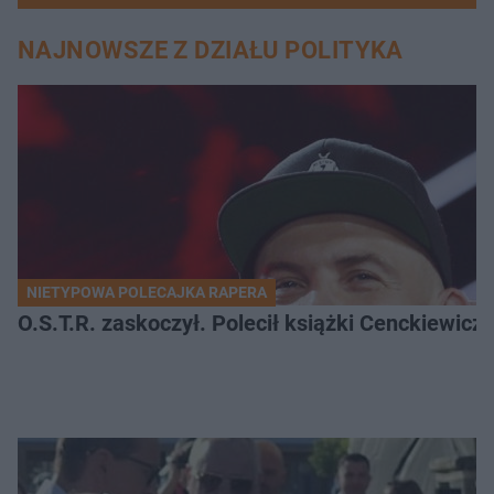
NAJNOWSZE Z DZIAŁU POLITYKA
NIETYPOWA POLECAJKA RAPERA
O.S.T.R. zaskoczył. Polecił książki Cenckiewicz