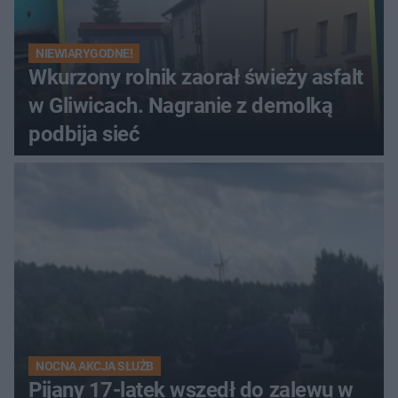
NIEWIARYGODNE!
Wkurzony rolnik zaorał świeży asfalt
w Gliwicach. Nagranie z demolką
podbija sieć
NOCNA AKCJA SŁUŻB
Pijany 17-latek wszedł do zalewu w