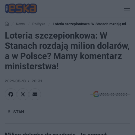
News
Polityka
Loteria szczepionkowa: W Stanach rozdają milion
dolarów, a w Polsce? Mamy komentarz ministerstwa!
Loteria szczepionkowa: W
Stanach rozdają milion dolarów,
a w Polsce? Mamy komentarz
ministerstwa!
2021-05-18
20:31
Dodaj do Google
STAN
Milion dolarów do rozdania - to pomysł