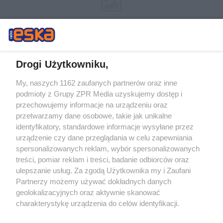
Drogi Użytkowniku,
My, naszych 1162 zaufanych partnerów oraz inne
Żaden utwór zamieszczony w serwisie nie może być powielany i
podmioty z Grupy ZPR Media uzyskujemy dostęp i
rozpowszechniany lub dalej rozpowszechniany w jakikolwiek sposób (w
tym także elektroniczny lub mechaniczny) na jakimkolwiek polu
przechowujemy informacje na urządzeniu oraz
eksploatacji w jakiejkolwiek formie, włącznie z umieszczaniem w
przetwarzamy dane osobowe, takie jak unikalne
Internecie bez pisemnej zgody właściciela praw. Jakiekolwiek użycie lub
identyfikatory, standardowe informacje wysyłane przez
wykorzystanie utworów w całości lub w części z naruszeniem prawa,
tzn. bez właściwej zgody, jest zabronione pod groźbą kary i może być
urządzenie czy dane przeglądania w celu zapewniania
ścigane prawnie.
spersonalizowanych reklam, wybór spersonalizowanych
treści, pomiar reklam i treści, badanie odbiorców oraz
ulepszanie usług. Za zgodą Użytkownika my i Zaufani
Partnerzy możemy używać dokładnych danych
geolokalizacyjnych oraz aktywnie skanować
charakterystykę urządzenia do celów identyfikacji.
Ponieważ cenimy Twoją prywatność, prosimy o zgodę na
O nas