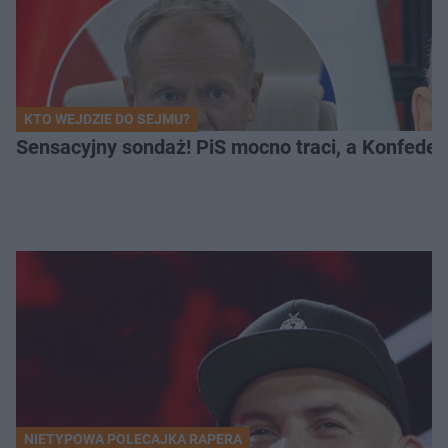
KTO WEJDZIE DO SEJMU?
Sensacyjny sondaż! PiS mocno traci, a Konfedera
NIETYPOWA POLECAJKA RAPERA