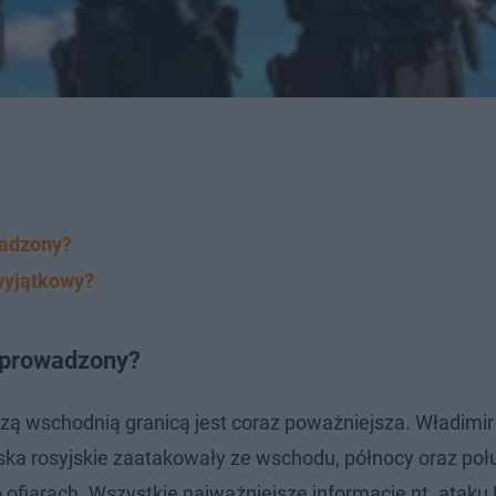
wadzony?
wyjątkowy?
 wprowadzony?
szą wschodnią granicą jest coraz poważniejsza. Władimir
jska rosyjskie zaatakowały ze wschodu, północy oraz poł
o ofiarach. Wszystkie najważniejsze informacje nt. ataku 