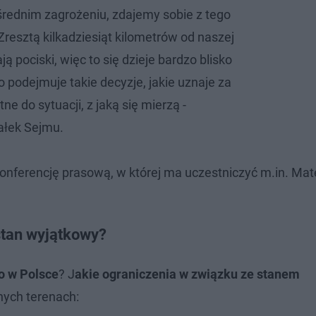
średnim zagrożeniu, zdajemy sobie z tego
resztą kilkadziesiąt kilometrów od naszej
ją pociski, więc to się dzieje bardzo blisko
 podejmuje takie decyzje, jakie uznaje za
ne do sytuacji, z jaką się mierzą -
ałek Sejmu.
onferencję prasową, w której ma uczestniczyć m.in. Ma
stan wyjątkowy?
o w Polsce
? J
akie ograniczenia w związku ze stanem
nych terenach: