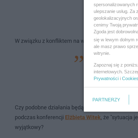
spersonalizowanych re
ulepszanie usług. Za
geolokalizacyjnych or
cenimy Twoją prywatno
Zgoda jest dobrowoln
się w lewym dolnym r
W związku z konfliktem na wschodzie
Litwa wprow
ale masz prawo sprzec
witrynie.
Po dokonaniu oceny
Zapoznaj się z poniż
podjąć kroki praw
internetowych. Szcze
bezpieczeństwa ze
Prywatności
i
Cookie
Gitanas Nauseda.
PARTNERZY
Czy podobne działania będą zastosowane w naszym
podczas konferencji
Elżbieta Witek
, że "sytuacja 
wyjątkowy?