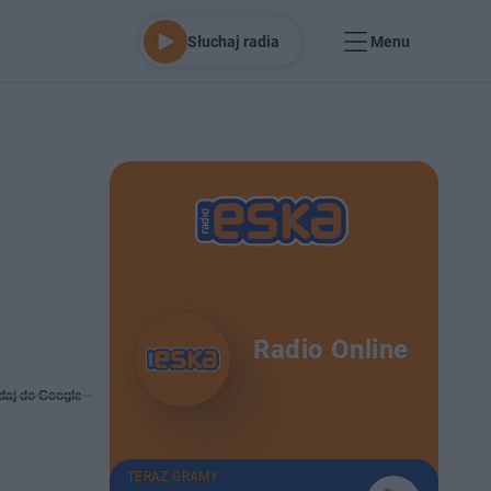
Słuchaj radia
Menu
Radio Online
daj do Google
TERAZ GRAMY