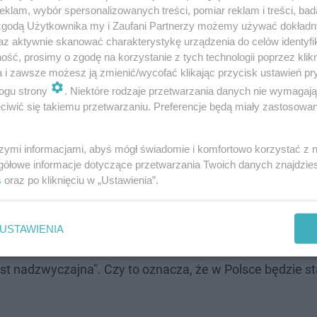
klam, wybór spersonalizowanych treści, pomiar reklam i treści, bad
 zgodą Użytkownika my i Zaufani Partnerzy możemy używać dokład
az aktywnie skanować charakterystykę urządzenia do celów identyfi
ść, prosimy o zgodę na korzystanie z tych technologii poprzez klikn
a i zawsze możesz ją zmienić/wycofać klikając przycisk ustawień pr
ogu strony
. Niektóre rodzaje przetwarzania danych nie wymagaj
adziła stan wyjątkowy
. Podobne kroki podjęła też Mołd
iwić się takiemu przetwarzaniu. Preferencje będą miały zastosowanie
 zaistniałych okoliczności, powinniśmy
szymi informacjami, abyś mógł świadomie i komfortowo korzystać z
ne w celu wzmocnienia swego
gółowe informacje dotyczące przetwarzania Twoich danych znajdzi
wnętrznego powiedział prezydent Litwy
s
oraz po kliknięciu w „Ustawienia”.
USTAWIENIA
 kraju? Czy w Polsce będzie stan wyjątkowy? Jak podk
jest nadzwyczajna". Czy to oznacza, że w Polsce będzie s