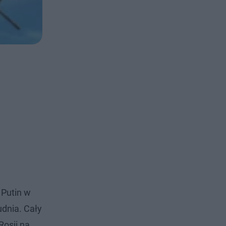
 Putin w
udnia. Cały
Rosji na