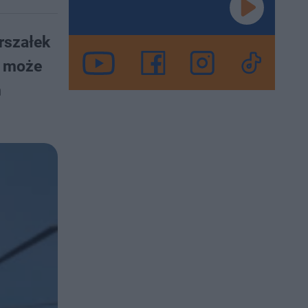
rszałek
e może
n