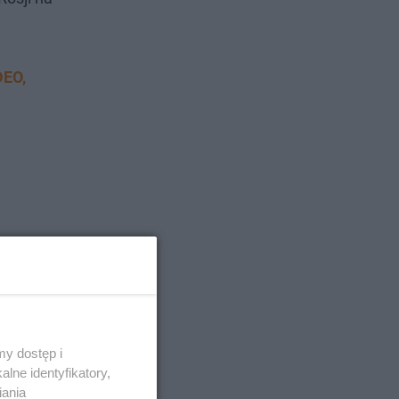
DEO,
y dostęp i
lne identyfikatory,
iania