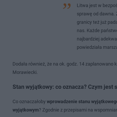
Litwa jest w bezpo
sprawę od dawna. Z
granicy też już pada
nas. Każde państwo
najbardziej adekwat
powiedziała marsz
Dodała również, że na ok. godz. 14 zaplanowano k
Morawiecki.
Stan wyjątkowy: co oznacza? Czym jest 
Co oznaczałoby
wprowadzenie stanu wyjątkoweg
wyjątkowym
? Zgodnie z przepisami na wspomnia