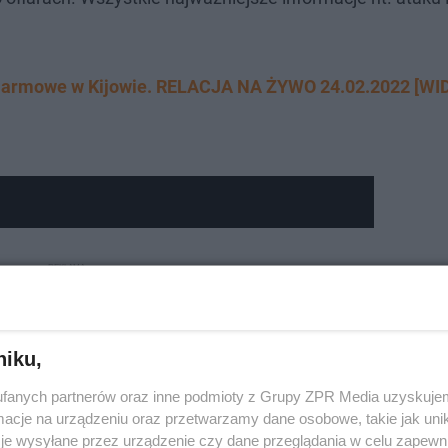
y alarmowe w Kijowie. RELACJA NA ŻYWO 24.02.2022 [WI
niku,
fanych partnerów oraz inne podmioty z Grupy ZPR Media uzyskujem
cje na urządzeniu oraz przetwarzamy dane osobowe, takie jak unika
je wysyłane przez urządzenie czy dane przeglądania w celu zapewn