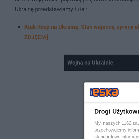
Ukrainę przedstawiamy tutaj:
Atak Rosji na Ukrainę. Stan wojenny, syren
ZDJĘCIA]
Wojna na Ukrainie
Drogi Użytkow
My, naszych 1162 zau
przechowujemy informa
standardowe informac