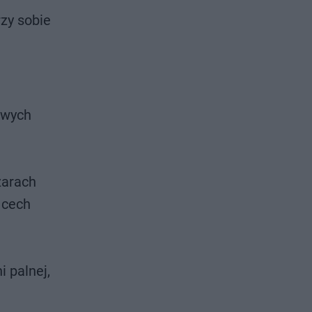
zy sobie
owych
zarach
 cech
 palnej,