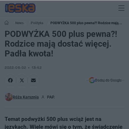
News
Polityka
PODWYŻKA 500 plus pewna?! Rodzice mają
dostać więcej. Padła kwota!
PODWYŻKA 500 plus pewna?!
Rodzice mają dostać więcej.
Padła kwota!
2022-06-02
13:42
Dodaj do Google
Róża Karsznia
PAP.
Temat podwyżki 500 plus wciąż jest na
językach. Wiele mówi się o tym, że świadczenie