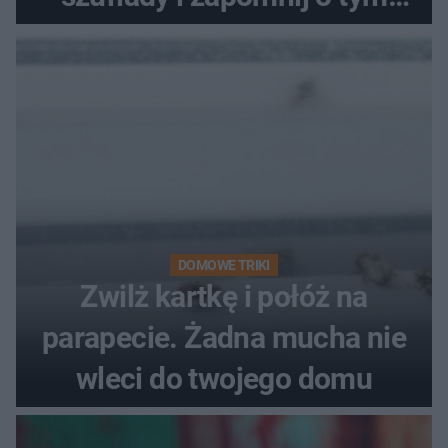
problemie. Sposób na
pociemniałą biżuterię
DOMOWE TRIKI
Zwilż kartkę i połóż na
parapecie. Żadna mucha nie
wleci do twojego domu