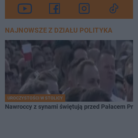
NAJNOWSZE Z DZIAŁU POLITYKA
UROCZYSTOŚCI W STOLICY
Nawroccy z synami świętują przed Pałacem Pre