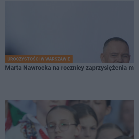
UROCZYSTOŚCI W WARSZAWIE
Marta Nawrocka na rocznicy zaprzysiężenia mę