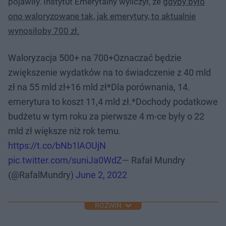
pojawiły. Instytut Emerytalny wyliczył, że g
dyby było
ono waloryzowane tak, jak emerytury, to aktualnie
wynosiłoby 700 zł.
Waloryzacja 500+ na 700+Oznaczać będzie
zwiększenie wydatków na to świadczenie z 40 mld
zł na 55 mld zł+16 mld zł*Dla porównania, 14.
emerytura to koszt 11,4 mld zł.*Dochody podatkowe
budżetu w tym roku za pierwsze 4 m-ce były o 22
mld zł większe niż rok temu.
https://t.co/bNb1lAOUjN
pic.twitter.com/suniJa0WdZ
— Rafał Mundry
(@RafalMundry)
June 2, 2022
ROZWIŃ