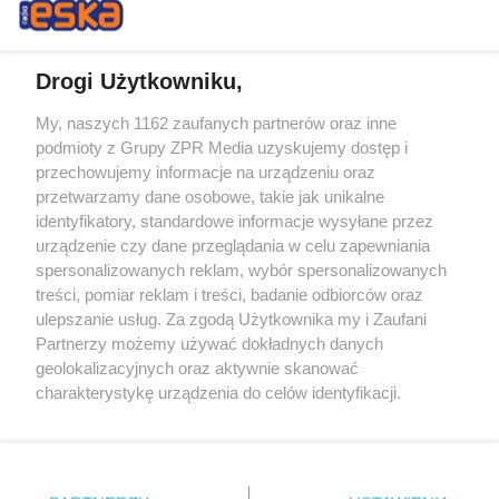
Drogi Użytkowniku,
My, naszych 1162 zaufanych partnerów oraz inne
Żaden utwór zamieszczony w serwisie nie może być powielany i
podmioty z Grupy ZPR Media uzyskujemy dostęp i
rozpowszechniany lub dalej rozpowszechniany w jakikolwiek sposób (w
tym także elektroniczny lub mechaniczny) na jakimkolwiek polu
przechowujemy informacje na urządzeniu oraz
eksploatacji w jakiejkolwiek formie, włącznie z umieszczaniem w
przetwarzamy dane osobowe, takie jak unikalne
Internecie bez pisemnej zgody właściciela praw. Jakiekolwiek użycie lub
identyfikatory, standardowe informacje wysyłane przez
wykorzystanie utworów w całości lub w części z naruszeniem prawa,
tzn. bez właściwej zgody, jest zabronione pod groźbą kary i może być
urządzenie czy dane przeglądania w celu zapewniania
ścigane prawnie.
spersonalizowanych reklam, wybór spersonalizowanych
treści, pomiar reklam i treści, badanie odbiorców oraz
ulepszanie usług. Za zgodą Użytkownika my i Zaufani
Partnerzy możemy używać dokładnych danych
geolokalizacyjnych oraz aktywnie skanować
charakterystykę urządzenia do celów identyfikacji.
Ponieważ cenimy Twoją prywatność, prosimy o zgodę na
O nas
korzystanie z tych technologii poprzez kliknięcie
Informacje prawne
„Akceptuję”. Zgoda jest dobrowolna i zawsze możesz ją
zmienić/wycofać klikając przycisk ustawień prywatności