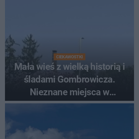
CIEKAWOSTKI
Mała wieś z wielką historią i
śladami Gombrowicza.
Nieznane miejsca w
Świętokrzyskiem