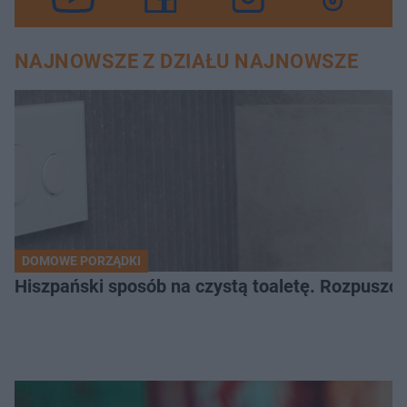
NAJNOWSZE Z DZIAŁU NAJNOWSZE
DOMOWE PORZĄDKI
Hiszpański sposób na czystą toaletę. Rozpuszcz