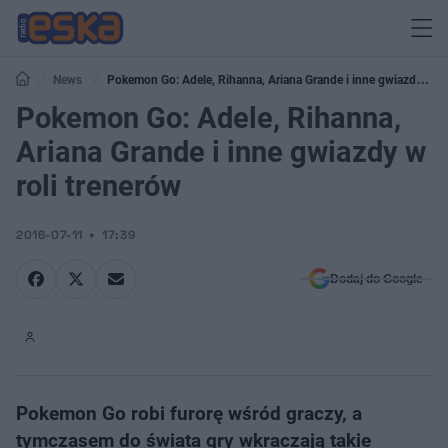
News
Pokemon Go: Adele, Rihanna, Ariana Grande i inne gwiazdy w
roli trenerów
Pokemon Go: Adele, Rihanna,
Ariana Grande i inne gwiazdy w
roli trenerów
2016-07-11
17:39
Dodaj do Google
Pokemon Go robi furorę wśród graczy, a
tymczasem do świata gry wkraczają takie