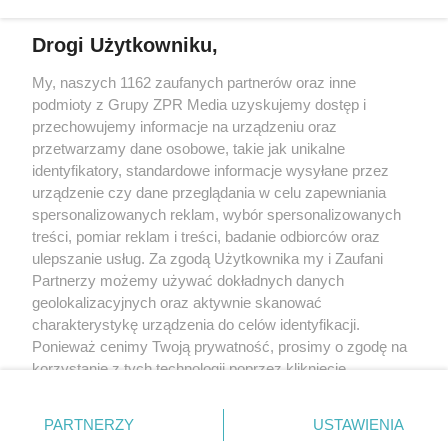
Drogi Użytkowniku,
My, naszych 1162 zaufanych partnerów oraz inne
Żaden utwór zamieszczony w serwisie nie może być powielany i
podmioty z Grupy ZPR Media uzyskujemy dostęp i
rozpowszechniany lub dalej rozpowszechniany w jakikolwiek sposób (w
tym także elektroniczny lub mechaniczny) na jakimkolwiek polu
przechowujemy informacje na urządzeniu oraz
eksploatacji w jakiejkolwiek formie, włącznie z umieszczaniem w Internecie
przetwarzamy dane osobowe, takie jak unikalne
bez pisemnej zgody właściciela praw. Jakiekolwiek użycie lub
wykorzystanie utworów w całości lub w części z naruszeniem prawa, tzn.
identyfikatory, standardowe informacje wysyłane przez
bez właściwej zgody, jest zabronione pod groźbą kary i może być ścigane
urządzenie czy dane przeglądania w celu zapewniania
prawnie.
spersonalizowanych reklam, wybór spersonalizowanych
treści, pomiar reklam i treści, badanie odbiorców oraz
ulepszanie usług. Za zgodą Użytkownika my i Zaufani
Partnerzy możemy używać dokładnych danych
geolokalizacyjnych oraz aktywnie skanować
charakterystykę urządzenia do celów identyfikacji.
O nas
Ponieważ cenimy Twoją prywatność, prosimy o zgodę na
korzystanie z tych technologii poprzez kliknięcie
Informacje prawne
„Akceptuję”. Zgoda jest dobrowolna i zawsze możesz ją
zmienić/wycofać klikając przycisk ustawień prywatności
Nasze serwisy
PARTNERZY
USTAWIENIA
znajdujący się w lewym dolnym rogu strony
. Niektóre