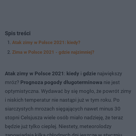
Spis treści
Atak zimy w Polsce 2021: kiedy?
Zima w Polsce 2021 - gdzie najzimniej?
Atak zimy w Polsce 2021
:
kiedy
i
gdzie
największy
mróz?
Prognoza pogody długoterminowa
nie jest
optymistyczna. Wydawać by się mogło, że powrót zimy
i niskich temperatur nie nastąpi już w tym roku. Po
siarczystych mrozach sięgających nawet minus 30
stopni Celsjusza wiele osób miało nadzieję, że teraz
będzie już tylko cieplej. Niestety, meteorolodzy
zapowiadają kilka chłodnych dni jeszcze w styczniu.