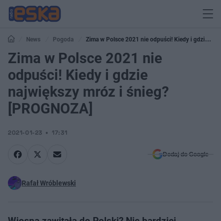
News
Pogoda
Zima w Polsce 2021 nie odpuści! Kiedy i gdzie
największy mróz i śnieg? [PROGNOZA]
Zima w Polsce 2021 nie
odpuści! Kiedy i gdzie
największy mróz i śnieg?
[PROGNOZA]
2021-01-23
17:31
Dodaj do Google
Rafał Wróblewski
Wiosna zawitała do Polski? Nic bardziej