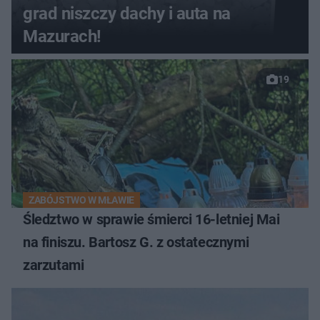
grad niszczy dachy i auta na
Mazurach!
19
ZABÓJSTWO W MŁAWIE
Śledztwo w sprawie śmierci 16-letniej Mai
na finiszu. Bartosz G. z ostatecznymi
zarzutami