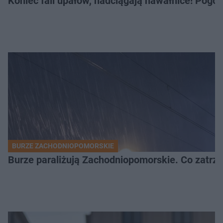
Koniec fali upałów, nadciągają nawałnice! Pogod
BURZE ZACHODNIOPOMORSKIE
Burze paraliżują Zachodniopomorskie. Co zatrz