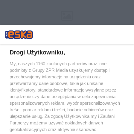
Drogi Użytkowniku,
My, naszych 1160 zaufanych partnerów oraz inne
Żaden utwór zamieszczony w serwisie nie może być powielany i
podmioty z Grupy ZPR Media uzyskujemy dostęp i
rozpowszechniany lub dalej rozpowszechniany w jakikolwiek sposób (w
tym także elektroniczny lub mechaniczny) na jakimkolwiek polu
przechowujemy informacje na urządzeniu oraz
eksploatacji w jakiejkolwiek formie, włącznie z umieszczaniem w
przetwarzamy dane osobowe, takie jak unikalne
Internecie bez pisemnej zgody właściciela praw. Jakiekolwiek użycie lub
identyfikatory, standardowe informacje wysyłane przez
wykorzystanie utworów w całości lub w części z naruszeniem prawa,
tzn. bez właściwej zgody, jest zabronione pod groźbą kary i może być
urządzenie czy dane przeglądania w celu zapewniania
ścigane prawnie.
spersonalizowanych reklam, wybór spersonalizowanych
treści, pomiar reklam i treści, badanie odbiorców oraz
ulepszanie usług. Za zgodą Użytkownika my i Zaufani
Partnerzy możemy używać dokładnych danych
geolokalizacyjnych oraz aktywnie skanować