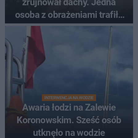
zrujnował dachy. Jedna
osoba z obrażeniami trafiła
do szpitala
INTERWENCJA NA WODZIE
Awaria łodzi na Zalewie
Koronowskim. Sześć osób
utknęło na wodzie