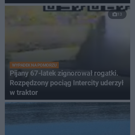
13
WYPADEK NA POMORZU
Pijany 67-latek zignorował rogatki.
Rozpędzony pociąg Intercity uderzył
w traktor