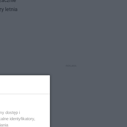
 zacznie
y letnia
y dostęp i
lne identyfikatory,
iania