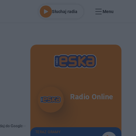
Słuchaj radia
Menu
Radio Online
daj do Google
TERAZ GRAMY