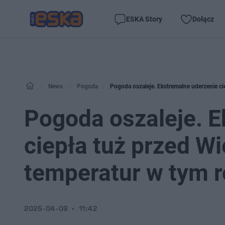
ESKA Story
Dołącz
News
Pogoda
Pogoda oszaleje. Ekstremalne uderzenie ci
Pogoda oszaleje. E
ciepła tuż przed W
temperatur w tym r
2025-04-09
11:42