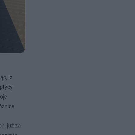
ąc, iż
optycy
oje
óżnice
h, już za