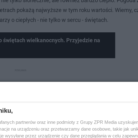
 nie tylko słonecznie, ale również bardzo ciepło. Pogoda
metrach pokażą najwyższe w tym roku wartości. Wiemy, cz
y o ciepłych - nie tylko w sercu - świętach.
 świętach wielkanocnych. Przyjedzie na
niku,
fanych partnerów oraz inne podmioty z Grupy ZPR Media uzyskujem
cje na urządzeniu oraz przetwarzamy dane osobowe, takie jak unika
je wysyłane przez urządzenie czy dane przeglądania w celu zapewn