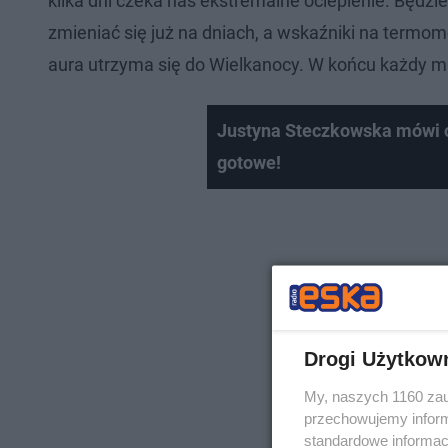
kilka dni czeka nas ekstremalne ocieplenie. Będzie
zmieniać się już na dniach, a wskaźniki na termo
aura utrzyma się do Wielkanocy. W końcu każdy marz
Justyna Steczkowska mówi o
gotowe!
Drogi Użytkow
My, naszych 1160 zau
przechowujemy informa
standardowe informac