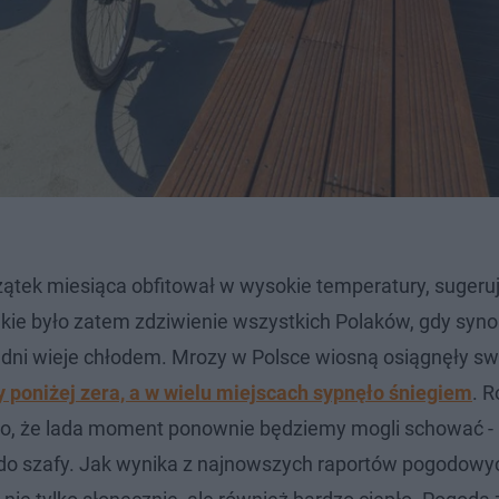
ątek miesiąca obfitował w wysokie temperatury, sugeruj
akie było zatem zdziwienie wszystkich Polaków, gdy syn
u dni wieje chłodem. Mrozy w Polsce wiosną osiągnęły sw
 poniżej zera, a w wielu miejscach sypnęło śniegiem
. R
 to, że lada moment ponownie będziemy mogli schować -
 do szafy. Jak wynika z najnowszych raportów pogodowyc