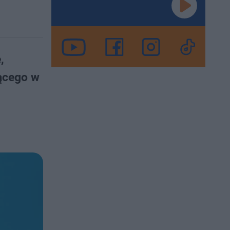
,
jącego w