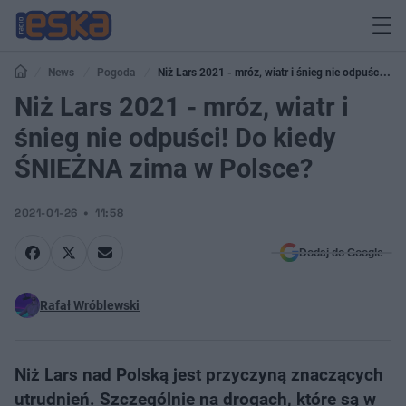
News
Pogoda
Niż Lars 2021 - mróz, wiatr i śnieg nie odpuści! Do
kiedy ŚNIEŻNA zima w Polsce?
Niż Lars 2021 - mróz, wiatr i
śnieg nie odpuści! Do kiedy
ŚNIEŻNA zima w Polsce?
2021-01-26
11:58
Dodaj do Google
Rafał Wróblewski
Niż Lars nad Polską jest przyczyną znaczących
utrudnień. Szczególnie na drogach, które są w