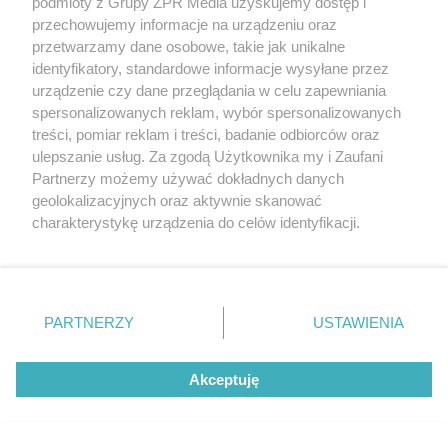
podmioty z Grupy ZPR Media uzyskujemy dostęp i
przechowujemy informacje na urządzeniu oraz
przetwarzamy dane osobowe, takie jak unikalne
identyfikatory, standardowe informacje wysyłane przez
urządzenie czy dane przeglądania w celu zapewniania
spersonalizowanych reklam, wybór spersonalizowanych
treści, pomiar reklam i treści, badanie odbiorców oraz
ulepszanie usług. Za zgodą Użytkownika my i Zaufani
Partnerzy możemy używać dokładnych danych
Żaden utwór zamieszczony w serwisie nie może być powielany i
geolokalizacyjnych oraz aktywnie skanować
rozpowszechniany lub dalej rozpowszechniany w jakikolwiek sposób (w
tym także elektroniczny lub mechaniczny) na jakimkolwiek polu
charakterystykę urządzenia do celów identyfikacji.
eksploatacji w jakiejkolwiek formie, włącznie z umieszczaniem w
Ponieważ cenimy Twoją prywatność, prosimy o zgodę na
Internecie bez pisemnej zgody właściciela praw. Jakiekolwiek użycie lub
korzystanie z tych technologii poprzez kliknięcie
wykorzystanie utworów w całości lub w części z naruszeniem prawa,
tzn. bez właściwej zgody, jest zabronione pod groźbą kary i może być
„Akceptuję”. Zgoda jest dobrowolna i zawsze możesz ją
ścigane prawnie.
zmienić/wycofać klikając przycisk ustawień prywatności
PARTNERZY
USTAWIENIA
znajdujący się w lewym dolnym rogu strony
. Niektóre
rodzaje przetwarzania danych nie wymagają zgody
Akceptuję
użytkownika, ale masz prawo sprzeciwić się takiemu
przetwarzaniu. Preferencje będą miały zastosowanie tylko
na tej witrynie.
O nas