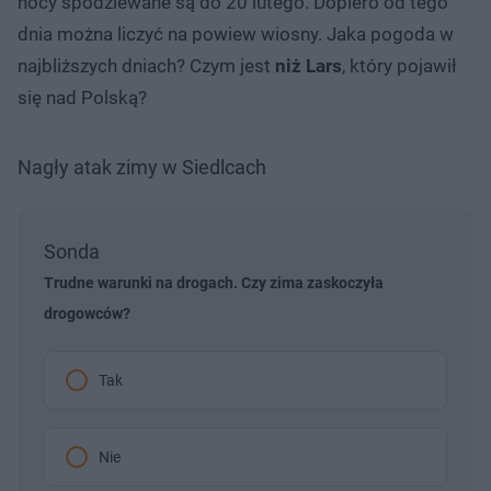
nocy spodziewane są do 20 lutego. Dopiero od tego
dnia można liczyć na powiew wiosny. Jaka pogoda w
najbliższych dniach? Czym jest
niż Lars
, który pojawił
się nad Polską?
Nagły atak zimy w Siedlcach
Sonda
Trudne warunki na drogach. Czy zima zaskoczyła
drogowców?
Tak
Nie