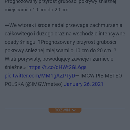
Prognozowany przyrost grubości pokrywy śnieżnej
miejscami o 10 cm do 20 cm.
➡️We wtorek i środę nadal przewaga zachmurzenia
całkowitego i dużego oraz na wschodzie intensywne
opady śniegu. ?️Prognozowany przyrost grubości
pokrywy śnieżnej miejscami o 10 cm do 20 cm. ?
Wiatr porywisty, powodujący zawieje i zamiecie
śnieżne.✅
https://t.co/dHWt2GL6gs
pic.twitter.com/MM1gAZPTyD
— IMGW-PIB METEO
POLSKA (@IMGWmeteo)
January 26, 2021
ROZWIŃ