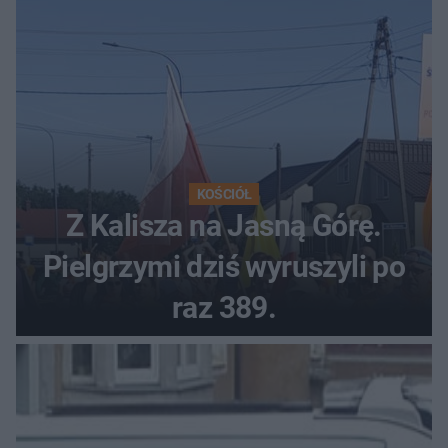
KOŚCIÓŁ
Z Kalisza na Jasną Górę.
Pielgrzymi dziś wyruszyli po
raz 389.