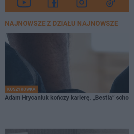
NAJNOWSZE Z DZIAŁU NAJNOWSZE
KOSZYKÓWKA
Adam Hrycaniuk kończy karierę. „Bestia” schodzi