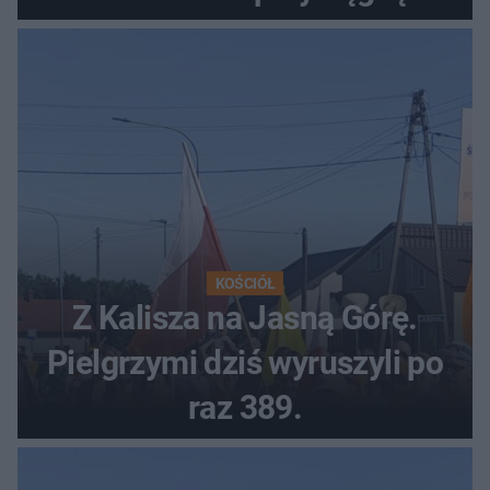
tłumy
KOŚCIÓŁ
Z Kalisza na Jasną Górę.
Pielgrzymi dziś wyruszyli po
raz 389.