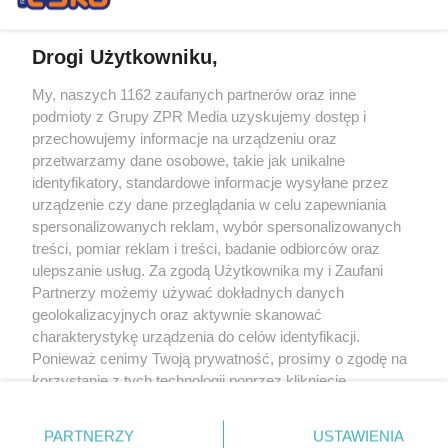
Drogi Użytkowniku,
My, naszych 1162 zaufanych partnerów oraz inne
Żaden utwór zamieszczony w serwisie nie może być powielany i
podmioty z Grupy ZPR Media uzyskujemy dostęp i
rozpowszechniany lub dalej rozpowszechniany w jakikolwiek sposób (w
tym także elektroniczny lub mechaniczny) na jakimkolwiek polu
przechowujemy informacje na urządzeniu oraz
eksploatacji w jakiejkolwiek formie, włącznie z umieszczaniem w Internecie
przetwarzamy dane osobowe, takie jak unikalne
bez pisemnej zgody właściciela praw. Jakiekolwiek użycie lub
wykorzystanie utworów w całości lub w części z naruszeniem prawa, tzn.
identyfikatory, standardowe informacje wysyłane przez
bez właściwej zgody, jest zabronione pod groźbą kary i może być ścigane
urządzenie czy dane przeglądania w celu zapewniania
prawnie.
spersonalizowanych reklam, wybór spersonalizowanych
treści, pomiar reklam i treści, badanie odbiorców oraz
ulepszanie usług. Za zgodą Użytkownika my i Zaufani
Partnerzy możemy używać dokładnych danych
geolokalizacyjnych oraz aktywnie skanować
charakterystykę urządzenia do celów identyfikacji.
Ponieważ cenimy Twoją prywatność, prosimy o zgodę na
O nas
korzystanie z tych technologii poprzez kliknięcie
Informacje prawne
„Akceptuję”. Zgoda jest dobrowolna i zawsze możesz ją
zmienić/wycofać klikając przycisk ustawień prywatności
Nasze serwisy
PARTNERZY
USTAWIENIA