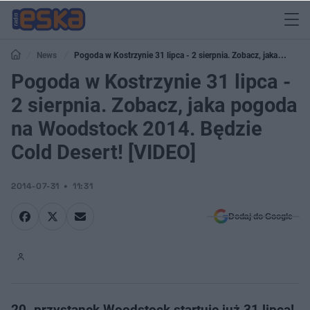
News
Pogoda w Kostrzynie 31 lipca - 2 sierpnia. Zobacz, jaka
pogoda na Woodstock 2014. Będzie Cold Desert! [VIDEO]
Pogoda w Kostrzynie 31 lipca -
2 sierpnia. Zobacz, jaka pogoda
na Woodstock 2014. Będzie
Cold Desert! [VIDEO]
2014-07-31
11:31
Dodaj do Google
20. przystanek Woodstock startuje już 31 lipca!