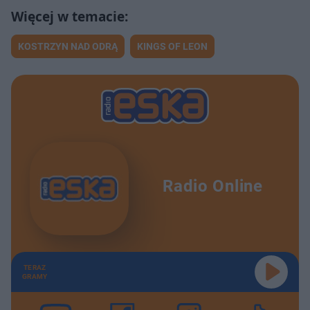
KOSTRZYN NAD ODRĄ
KINGS OF LEON
Radio Online
TERAZ
GRAMY