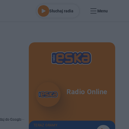
Słuchaj radia
Menu
Radio Online
daj do Google
TERAZ GRAMY