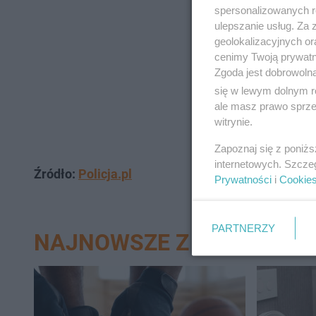
spersonalizowanych re
ulepszanie usług. Za
geolokalizacyjnych or
cenimy Twoją prywatno
Zgoda jest dobrowoln
się w lewym dolnym r
ale masz prawo sprzec
witrynie.
Zapoznaj się z poniż
internetowych. Szcze
Źródło:
Policja.pl
Prywatności
i
Cookie
PARTNERZY
NAJNOWSZE Z DZIAŁU N