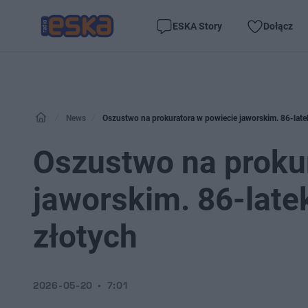
ESKA Story
Dołącz
News
Oszustwo na prokuratora w powiecie jaworskim. 86-latek 
Oszustwo na proku
jaworskim. 86-latek
złotych
2026-05-20
7:01