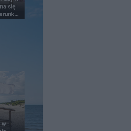
na się
arunki
y w