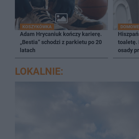
KOSZYKÓWKA
DOMOWE
Adam Hrycaniuk kończy karierę.
Hiszpań
„Bestia” schodzi z parkietu po 20
toaletę.
latach
osady p
LOKALNIE: