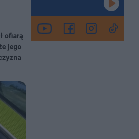
 ofiarą
że jego
żczyzna