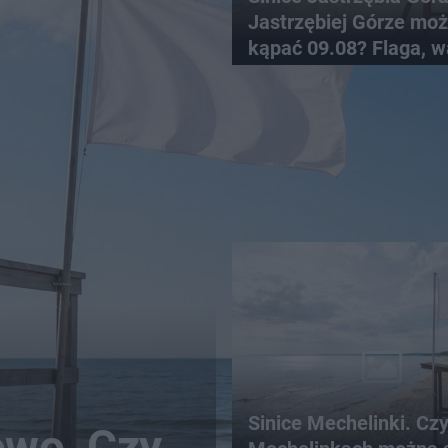
Jastrzębiej Górze moż
kąpać 09.08? Flaga, w
pogodowe
Sinice Mechelinki. Cz
owo. Czy