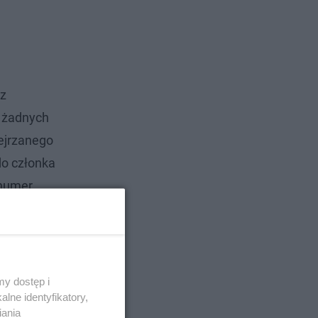
 z
a żadnych
dejrzanego
do członka
 numer
y dostęp i
lne identyfikatory,
iania