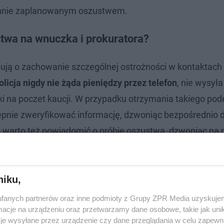
arannie zaplanowanym oszustwem.
ustwa na wnuczka i prokuratora?
lują o zachowanie szczególnej ostrożności w kontaktach
olicja nigdy nie żąda pieniędzy przez telefon
, nie wysył
i na poczet kaucji. W przypadku otrzymania takiego po
stępnie zweryfikować informację, dzwoniąc bezpośrednio 
e warto też powiadomić o próbie oszustwa, dzwoniąc na
fania to jedyny sposób, aby uchronić się przed utratą
niku,
fanych partnerów oraz inne podmioty z Grupy ZPR Media uzyskujem
cje na urządzeniu oraz przetwarzamy dane osobowe, takie jak unika
je wysyłane przez urządzenie czy dane przeglądania w celu zapewn