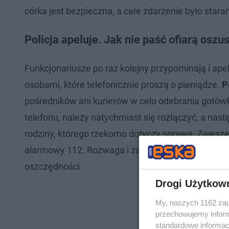
córka jest bezpieczna, a całe zdarzenie było st
Policja apeluje. Jak nie paść ofiarą osz
Funkcjonariusze po raz kolejny przypominają i ape
osobami, które telefonicznie proszą o pieniądze.
P
pośredników ani kurierów w celu odebrania gotówk
telefonu, należy natychmiast się rozłączyć, a na
rodziny, którego rzekomo dotyczy sprawa. Zawsz
alarmowy 112. Rozwaga i zasada ograniczonego zau
oszczędności.
Drogi Użytkow
My, naszych 1162 zau
przechowujemy informa
standardowe informac