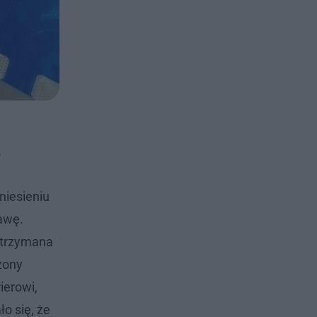
ł
niesieniu
rawę.
atrzymana
żony
ierowi,
o się, że