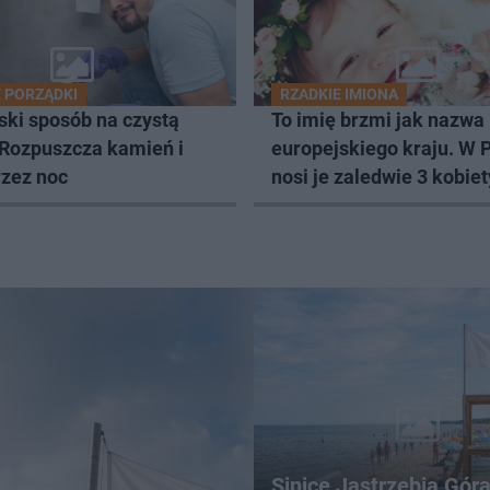
 PORZĄDKI
RZADKIE IMIONA
ski sposób na czystą
To imię brzmi jak nazwa
 Rozpuszcza kamień i
europejskiego kraju. W 
rzez noc
nosi je zaledwie 3 kobiet
Sinice Jastrzębia Gór