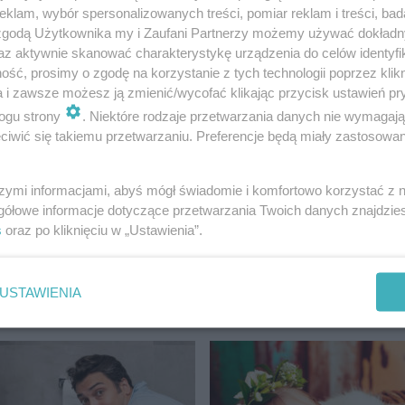
klam, wybór spersonalizowanych treści, pomiar reklam i treści, bad
 zgodą Użytkownika my i Zaufani Partnerzy możemy używać dokład
az aktywnie skanować charakterystykę urządzenia do celów identyfi
ść, prosimy o zgodę na korzystanie z tych technologii poprzez klikn
a i zawsze możesz ją zmienić/wycofać klikając przycisk ustawień pr
ogu strony
. Niektóre rodzaje przetwarzania danych nie wymagaj
iwić się takiemu przetwarzaniu. Preferencje będą miały zastosowanie
szymi informacjami, abyś mógł świadomie i komfortowo korzystać z
gółowe informacje dotyczące przetwarzania Twoich danych znajdzi
s
oraz po kliknięciu w „Ustawienia”.
USTAWIENIA
AJNOWSZE