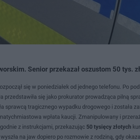
worskim. Senior przekazał oszustom 50 tys. z
zpoczął się w poniedziałek od jednego telefonu. Po pod
a przedstawiła się jako prokurator prowadząca pilną sp
yła sprawcą tragicznego wypadku drogowego i została z
ła natychmiastowa wpłata kaucji. Zmanipulowany i przera
godnie z instrukcjami, przekazując
50 tysięcy złotych
kur
 wyszła na jaw dopiero po rozmowie z rodziną, gdy okazał