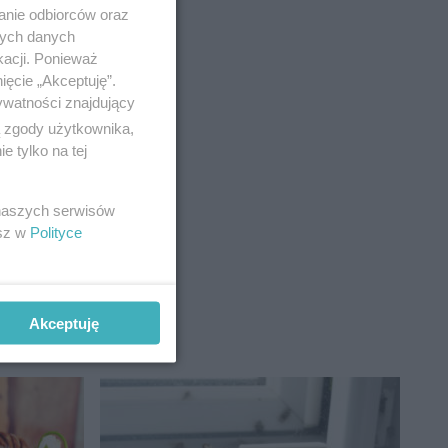
anie odbiorców oraz
nych danych
kacji. Ponieważ
ięcie „Akceptuję”.
ywatności znajdujący
ą zgody użytkownika,
 tylko na tej
 naszych serwisów
esz w
Polityce
Akceptuję