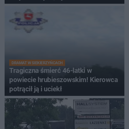
DRAMAT W SIEKIERZYŃCACH
Tragiczna śmierć 46-latki w
powiecie hrubieszowskim! Kierowca
potrącił ją i uciekł