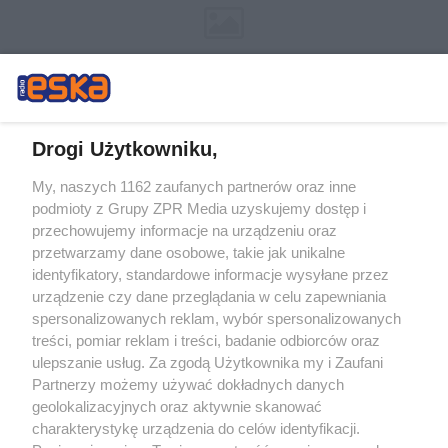
Drogi Użytkowniku,
My, naszych 1162 zaufanych partnerów oraz inne
Żaden utwór zamieszczony w serwisie nie może być powielany i
podmioty z Grupy ZPR Media uzyskujemy dostęp i
rozpowszechniany lub dalej rozpowszechniany w jakikolwiek sposób (w
tym także elektroniczny lub mechaniczny) na jakimkolwiek polu
przechowujemy informacje na urządzeniu oraz
eksploatacji w jakiejkolwiek formie, włącznie z umieszczaniem w Internecie
przetwarzamy dane osobowe, takie jak unikalne
bez pisemnej zgody właściciela praw. Jakiekolwiek użycie lub
wykorzystanie utworów w całości lub w części z naruszeniem prawa, tzn.
identyfikatory, standardowe informacje wysyłane przez
bez właściwej zgody, jest zabronione pod groźbą kary i może być ścigane
urządzenie czy dane przeglądania w celu zapewniania
prawnie.
spersonalizowanych reklam, wybór spersonalizowanych
treści, pomiar reklam i treści, badanie odbiorców oraz
ulepszanie usług. Za zgodą Użytkownika my i Zaufani
Partnerzy możemy używać dokładnych danych
geolokalizacyjnych oraz aktywnie skanować
charakterystykę urządzenia do celów identyfikacji.