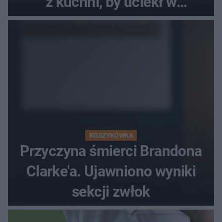
z kuchni, by uciekł w
popłochu
KOSZYKÓWKA
Przyczyna śmierci Brandona
Clarke'a. Ujawniono wyniki
sekcji zwłok