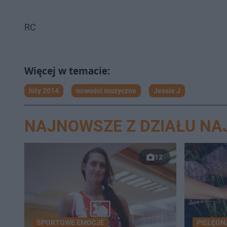
RC
hity 2014
nowości muzyczne
Jessie J
NAJNOWSZE Z DZIAŁU N
12
SPORTOWE EMOCJE
PIELĘGN