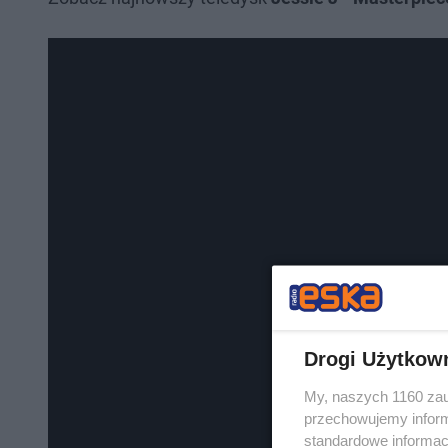
Drogi Użytkow
My, naszych 1160 zau
przechowujemy informa
standardowe informac