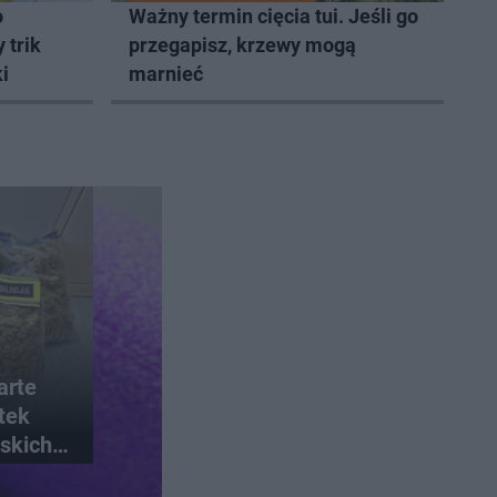
o
Ważny termin cięcia tui. Jeśli go
 trik
przegapisz, krzewy mogą
i
marnieć
arte
atek
skich