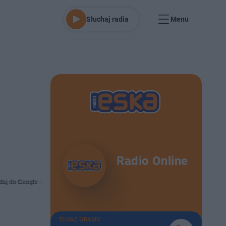
Słuchaj radia
Menu
Radio Online
daj do Google
TERAZ GRAMY