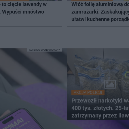
 to cięcie lawendy w
Włóż folię aluminiową d
u. Wypuści mnóstwo
zamrażarki. Zaskakujący
ułatwi kuchenne porządk
MATERIAŁ SPONSOROWANY
AKCJA POLICJI
Przewoził narkotyki w
400 tys. złotych. 25-l
zatrzymany przez iław
kryminalnych