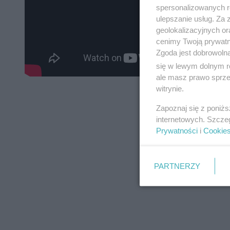
spersonalizowanych re
ulepszanie usług. Za
geolokalizacyjnych or
cenimy Twoją prywatno
Zgoda jest dobrowoln
się w lewym dolnym r
ale masz prawo sprzec
witrynie.
Zapoznaj się z poniż
internetowych. Szcze
Prywatności
i
Cookie
PARTNERZY