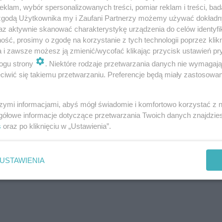
klam, wybór spersonalizowanych treści, pomiar reklam i treści, bad
 zgodą Użytkownika my i Zaufani Partnerzy możemy używać dokład
az aktywnie skanować charakterystykę urządzenia do celów identyfi
ść, prosimy o zgodę na korzystanie z tych technologii poprzez klikn
a i zawsze możesz ją zmienić/wycofać klikając przycisk ustawień pr
ogu strony
. Niektóre rodzaje przetwarzania danych nie wymagaj
iwić się takiemu przetwarzaniu. Preferencje będą miały zastosowanie
szymi informacjami, abyś mógł świadomie i komfortowo korzystać z
gółowe informacje dotyczące przetwarzania Twoich danych znajdzi
s
oraz po kliknięciu w „Ustawienia”.
USTAWIENIA