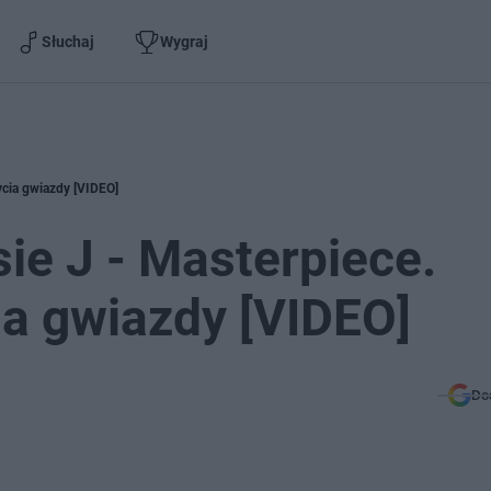
Słuchaj
Wygraj
ycia gwiazdy [VIDEO]
ie J - Masterpiece.
ia gwiazdy [VIDEO]
Do