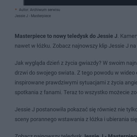
Autor: Archiwum serwisu
Jessie J - Masterpiece
Masterpiece to nowy teledysk do Jessie J
. Kamery
nawet w łóżku. Zobacz najnowszy klip Jessie J na
Jak wygląda dzień z życia gwiazdy? W swoim naj
drzwi do swojego swiata. Z tego powodu w wideo d
inspirowane prawdziwymi sytuacjami z życia angiel
spotkania z fanami. Teraz to wszystko możecie zo
Jessie J postanowiła pokazać się również nie tylk
sceny porannego wstawania z łóżka i ubierania się
Zobacz najnowszy teledysk
Jessie J - Masterpiec