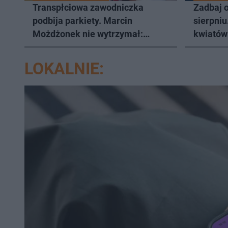
Transpłciowa zawodniczka
Zadbaj o
podbija parkiety. Marcin
sierpni
Możdżonek nie wytrzymał:
kwiatów
"Skandaliczna sytuacja"
LOKALNIE: