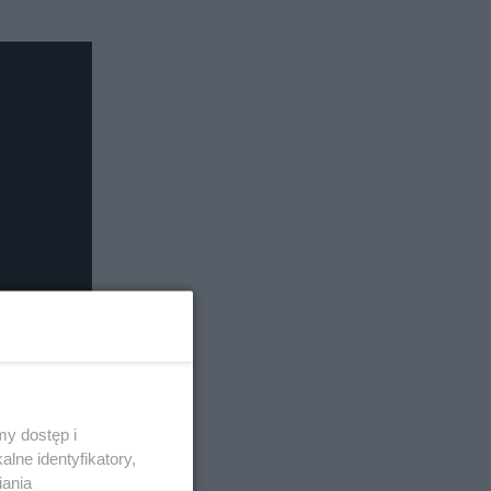
y dostęp i
lne identyfikatory,
iania