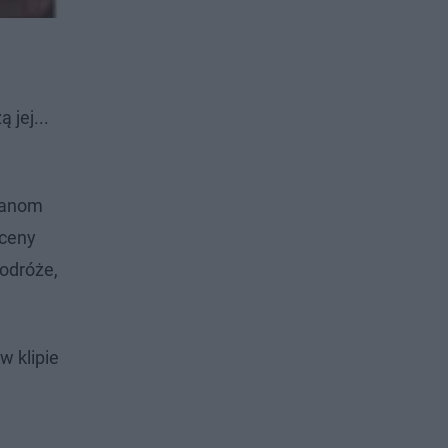
 jej...
 fanom
sceny
podróże,
w klipie