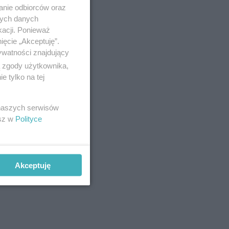
anie odbiorców oraz
nych danych
kacji. Ponieważ
ięcie „Akceptuję”.
ywatności znajdujący
ą zgody użytkownika,
 tylko na tej
 naszych serwisów
esz w
Polityce
Akceptuję