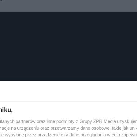
niku,
fanych partnerów oraz inne podmioty z Grupy ZPR Media uzyskujem
cje na urządzeniu oraz przetwarzamy dane osobowe, takie jak unika
je wysyłane przez urządzenie czy dane przeglądania w celu zapewn