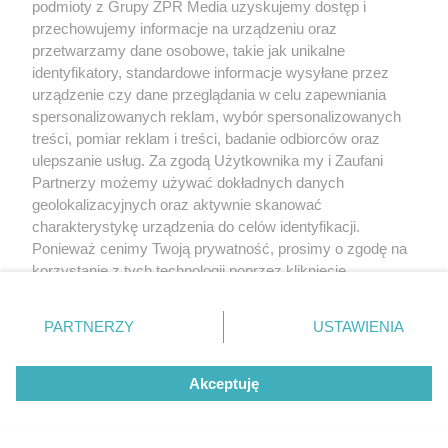
podmioty z Grupy ZPR Media uzyskujemy dostęp i
samodzielnym liderem cyklu
przechowujemy informacje na urządzeniu oraz
przetwarzamy dane osobowe, takie jak unikalne
identyfikatory, standardowe informacje wysyłane przez
urządzenie czy dane przeglądania w celu zapewniania
spersonalizowanych reklam, wybór spersonalizowanych
treści, pomiar reklam i treści, badanie odbiorców oraz
ulepszanie usług. Za zgodą Użytkownika my i Zaufani
Partnerzy możemy używać dokładnych danych
geolokalizacyjnych oraz aktywnie skanować
charakterystykę urządzenia do celów identyfikacji.
Ponieważ cenimy Twoją prywatność, prosimy o zgodę na
korzystanie z tych technologii poprzez kliknięcie
„Akceptuję”. Zgoda jest dobrowolna i zawsze możesz ją
TENIS
zmienić/wycofać klikając przycisk ustawień prywatności
Iga Świątek wygrywa w WTA
PARTNERZY
USTAWIENIA
znajdujący się w lewym dolnym rogu strony
. Niektóre
rodzaje przetwarzania danych nie wymagają zgody
Toronto. Trzysetowy bój
Akceptuję
użytkownika, ale masz prawo sprzeciwić się takiemu
pełen zwrotów akcji
przetwarzaniu. Preferencje będą miały zastosowanie tylko
na tej witrynie.