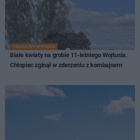
TRAGICZNY WYPADEK
Białe kwiaty na grobie 11-letniego Wojtusia.
Chłopiec zginął w zderzeniu z kombajnem