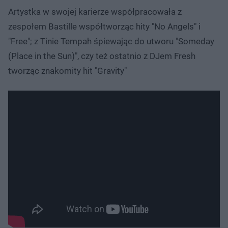
Artystka w swojej karierze współpracowała z
zespołem Bastille współtworząc hity "No Angels" i
"Free"; z Tinie Tempah śpiewając do utworu "Someday
(Place in the Sun)", czy też ostatnio z DJem Fresh
tworząc znakomity hit "Gravity"