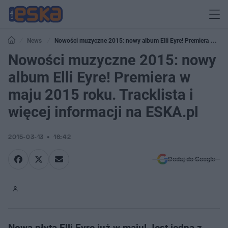
News
Nowości muzyczne 2015: nowy album Elli Eyre! Premiera w
maju 2015 roku. Tracklista i więcej informacji na ESKA.pl
Nowości muzyczne 2015: nowy
album Elli Eyre! Premiera w
maju 2015 roku. Tracklista i
więcej informacji na ESKA.pl
2015-03-13
16:42
Dodaj do Google
Nowa płyta Elli Eyre już w maju! Jest jedną z