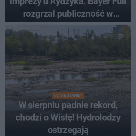
imprezy u Rydzyka. Bayer Full
rozgrzał publiczność w
Toruniu
CO SIĘ STANIE?
W sierpniu padnie rekord,
chodzi o Wisłę! Hydrolodzy
ostrzegają