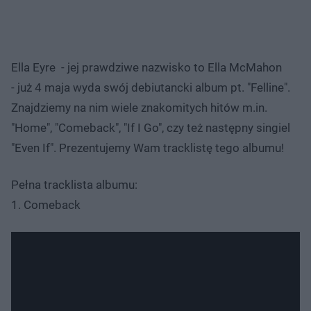
Ella Eyre - jej prawdziwe nazwisko to Ella McMahon
- już 4 maja wyda swój debiutancki album pt. "Felline".
Znajdziemy na nim wiele znakomitych hitów m.in.
"Home", "Comeback", "If I Go", czy też następny singiel
"Even If". Prezentujemy Wam tracklistę tego albumu!
Pełna tracklista albumu:
1. Comeback