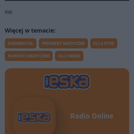
RW
RUDIMENTAL
PREMIERY MUZYCZNE
ELLA EYRE
NOWOŚCI MUZYCZNE
OLLY MURS
Radio Online