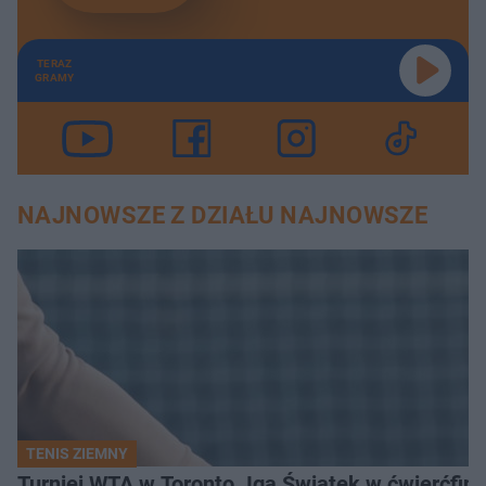
TERAZ
GRAMY
NAJNOWSZE Z DZIAŁU NAJNOWSZE
TENIS ZIEMNY
Turniej WTA w Toronto. Iga Świątek w ćwierćfin