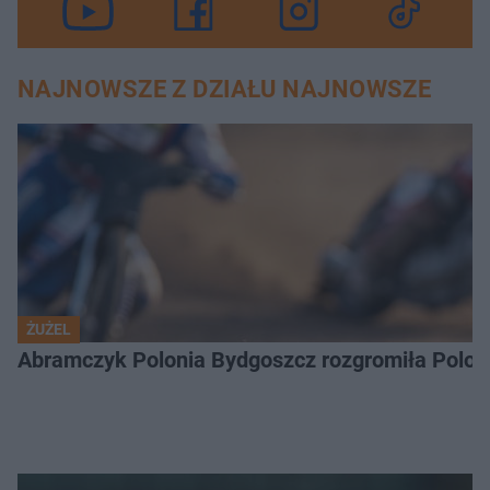
NAJNOWSZE Z DZIAŁU NAJNOWSZE
ŻUŻEL
Abramczyk Polonia Bydgoszcz rozgromiła Poloni