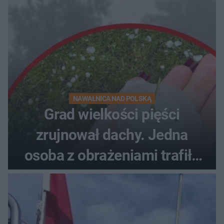
NAWAŁNICA NAD POLSKĄ
Grad wielkości pięści
zrujnował dachy. Jedna
osoba z obrażeniami trafiła
do szpitala