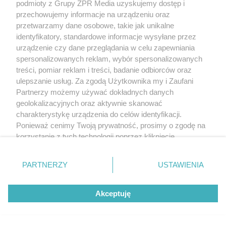
podmioty z Grupy ZPR Media uzyskujemy dostęp i
przechowujemy informacje na urządzeniu oraz
przetwarzamy dane osobowe, takie jak unikalne
identyfikatory, standardowe informacje wysyłane przez
urządzenie czy dane przeglądania w celu zapewniania
Żaden utwór zamieszczony w serwisie nie może być powielany i
spersonalizowanych reklam, wybór spersonalizowanych
rozpowszechniany lub dalej rozpowszechniany w jakikolwiek sposób (w
tym także elektroniczny lub mechaniczny) na jakimkolwiek polu
treści, pomiar reklam i treści, badanie odbiorców oraz
eksploatacji w jakiejkolwiek formie, włącznie z umieszczaniem w Internecie
ulepszanie usług. Za zgodą Użytkownika my i Zaufani
bez pisemnej zgody właściciela praw. Jakiekolwiek użycie lub
Partnerzy możemy używać dokładnych danych
wykorzystanie utworów w całości lub w części z naruszeniem prawa, tzn.
bez właściwej zgody, jest zabronione pod groźbą kary i może być ścigane
geolokalizacyjnych oraz aktywnie skanować
prawnie.
charakterystykę urządzenia do celów identyfikacji.
Ponieważ cenimy Twoją prywatność, prosimy o zgodę na
korzystanie z tych technologii poprzez kliknięcie
„Akceptuję”. Zgoda jest dobrowolna i zawsze możesz ją
zmienić/wycofać klikając przycisk ustawień prywatności
PARTNERZY
USTAWIENIA
znajdujący się w lewym dolnym rogu strony
. Niektóre
O nas
rodzaje przetwarzania danych nie wymagają zgody
Akceptuję
użytkownika, ale masz prawo sprzeciwić się takiemu
Informacje prawne
przetwarzaniu. Preferencje będą miały zastosowanie tylko
na tej witrynie.
Nasze serwisy