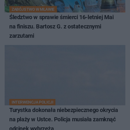
ZABÓJSTWO W MŁAWIE
Śledztwo w sprawie śmierci 16-letniej Mai
na finiszu. Bartosz G. z ostatecznymi
zarzutami
INTERWENCJA POLICJI
Turystka dokonała niebezpiecznego okrycia
na plaży w Ustce. Policja musiała zamknąć
odcinek wybrzeża