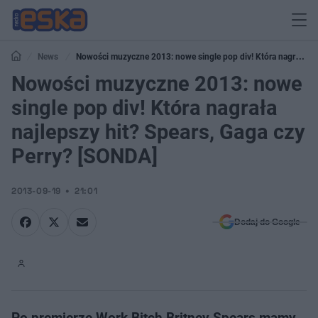
News
Nowości muzyczne 2013: nowe single pop div! Która nagrała
najlepszy hit? Spears, Gaga czy Perry? [SONDA]
Nowości muzyczne 2013: nowe
single pop div! Która nagrała
najlepszy hit? Spears, Gaga czy
Perry? [SONDA]
2013-09-19
21:01
Dodaj do Google
Po premierze Work Bitch Britney Spears mamy