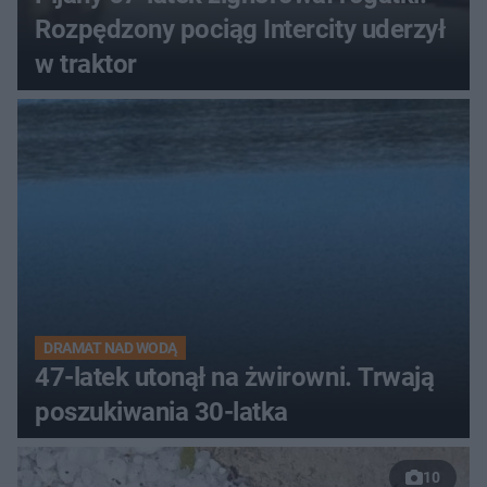
Rozpędzony pociąg Intercity uderzył
w traktor
DRAMAT NAD WODĄ
47-latek utonął na żwirowni. Trwają
poszukiwania 30-latka
10