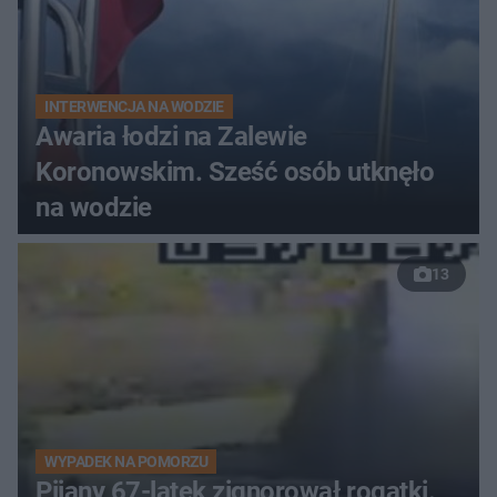
INTERWENCJA NA WODZIE
Awaria łodzi na Zalewie
Koronowskim. Sześć osób utknęło
na wodzie
13
WYPADEK NA POMORZU
Pijany 67-latek zignorował rogatki.