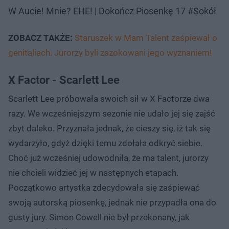
W Aucie! Mnie? EHE! | Dokończ Piosenkę 17 #Sokół
ZOBACZ TAKŻE:
Staruszek w Mam Talent zaśpiewał o
genitaliach. Jurorzy byli zszokowani jego wyznaniem!
X Factor - Scarlett Lee
Scarlett Lee próbowała swoich sił w X Factorze dwa
razy. We wcześniejszym sezonie nie udało jej się zajść
zbyt daleko. Przyznała jednak, że cieszy się, iż tak się
wydarzyło, gdyż dzięki temu zdołała odkryć siebie.
Choć już wcześniej udowodniła, że ma talent, jurorzy
nie chcieli widzieć jej w następnych etapach.
Początkowo artystka zdecydowała się zaśpiewać
swoją autorską piosenkę, jednak nie przypadła ona do
gusty jury. Simon Cowell nie był przekonany, jak