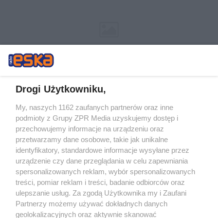
Drogi Użytkowniku,
My, naszych 1162 zaufanych partnerów oraz inne
Żaden utwór zamieszczony w serwisie nie może być powielany i
podmioty z Grupy ZPR Media uzyskujemy dostęp i
rozpowszechniany lub dalej rozpowszechniany w jakikolwiek sposób (w
przechowujemy informacje na urządzeniu oraz
tym także elektroniczny lub mechaniczny) na jakimkolwiek polu
eksploatacji w jakiejkolwiek formie, włącznie z umieszczaniem w
przetwarzamy dane osobowe, takie jak unikalne
Internecie bez pisemnej zgody właściciela praw. Jakiekolwiek użycie lub
identyfikatory, standardowe informacje wysyłane przez
wykorzystanie utworów w całości lub w części z naruszeniem prawa,
tzn. bez właściwej zgody, jest zabronione pod groźbą kary i może być
urządzenie czy dane przeglądania w celu zapewniania
ścigane prawnie.
spersonalizowanych reklam, wybór spersonalizowanych
treści, pomiar reklam i treści, badanie odbiorców oraz
ulepszanie usług. Za zgodą Użytkownika my i Zaufani
Partnerzy możemy używać dokładnych danych
geolokalizacyjnych oraz aktywnie skanować