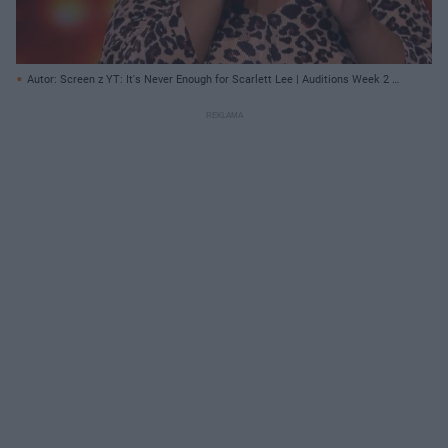
Autor: Screen z YT: It's Never Enough for Scarlett Lee | Auditions Week 2 |
The X Factor UK 2018 / The X Factor UK/ Archiwum prywatne