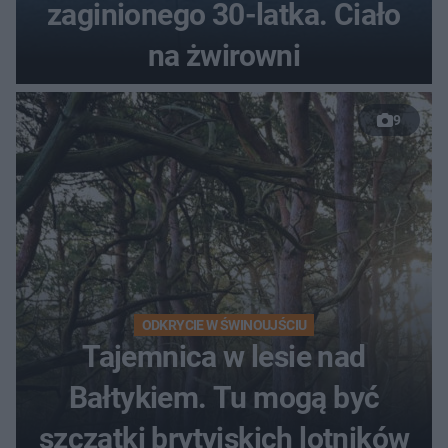
zaginionego 30-latka. Ciało
na żwirowni
9
ODKRYCIE W ŚWINOUJŚCIU
Tajemnica w lesie nad
Bałtykiem. Tu mogą być
szczątki brytyjskich lotników