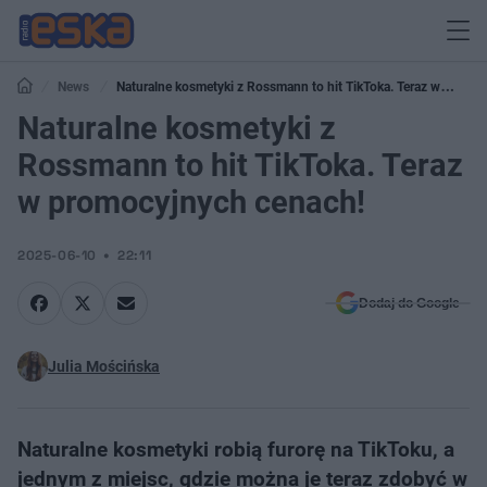
News
Naturalne kosmetyki z Rossmann to hit TikToka. Teraz w
promocyjnych cenach!
Naturalne kosmetyki z
Rossmann to hit TikToka. Teraz
w promocyjnych cenach!
2025-06-10
22:11
Dodaj do Google
Julia Mościńska
Naturalne kosmetyki robią furorę na TikToku, a
jednym z miejsc, gdzie można je teraz zdobyć w