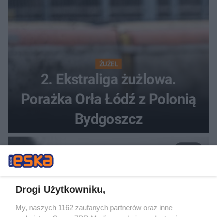
ŻUŻEL
2. Ekstraliga żużlowa.
Porażka Orła Łódź z Polonią
Bydgoszcz
7
Drogi Użytkowniku,
My, naszych 1162 zaufanych partnerów oraz inne