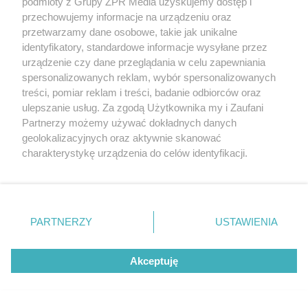
podmioty z Grupy ZPR Media uzyskujemy dostęp i
przechowujemy informacje na urządzeniu oraz
przetwarzamy dane osobowe, takie jak unikalne
PIŁKA NOŻNA
identyfikatory, standardowe informacje wysyłane przez
Jorge Messi nie żyje. Zmarł
urządzenie czy dane przeglądania w celu zapewniania
spersonalizowanych reklam, wybór spersonalizowanych
ojciec i agent słynnego
treści, pomiar reklam i treści, badanie odbiorców oraz
ulepszanie usług. Za zgodą Użytkownika my i Zaufani
piłkarza
Partnerzy możemy używać dokładnych danych
geolokalizacyjnych oraz aktywnie skanować
charakterystykę urządzenia do celów identyfikacji.
Ponieważ cenimy Twoją prywatność, prosimy o zgodę na
korzystanie z tych technologii poprzez kliknięcie
„Akceptuję”. Zgoda jest dobrowolna i zawsze możesz ją
zmienić/wycofać klikając przycisk ustawień prywatności
PARTNERZY
USTAWIENIA
znajdujący się w lewym dolnym rogu strony
. Niektóre
rodzaje przetwarzania danych nie wymagają zgody
Akceptuję
użytkownika, ale masz prawo sprzeciwić się takiemu
przetwarzaniu. Preferencje będą miały zastosowanie tylko
na tej witrynie.