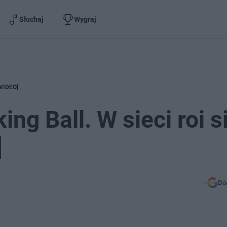
Słuchaj
Wygraj
[VIDEO]
ng Ball. W sieci roi s
]
Do