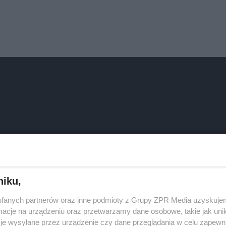
niku,
fanych partnerów oraz inne podmioty z Grupy ZPR Media uzyskujem
cje na urządzeniu oraz przetwarzamy dane osobowe, takie jak unika
je wysyłane przez urządzenie czy dane przeglądania w celu zapewn