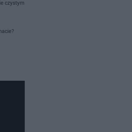
nie czystym
nacie?