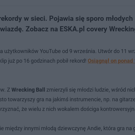
 rekordy w sieci. Pojawia się sporo młodych
iazdę. Zobacz na ESKA.pl covery Wrecking
a
użytkowników YouTube od 9 września. Utwór do 11 wr
lip już po 16 godzinach pobił rekord!
Osiągnął on ponad 
ów. Z
Wrecking Ball
zmierzyli się młodzi ludzie, wśród nic
sto towarzyszy gra na jakimś instrumencie, np. na gitarze
 przyznać, że wielu z nich wokalem dościga kontrowersyjn
e między innymi młodą dziewczynę Andie, która gra na g