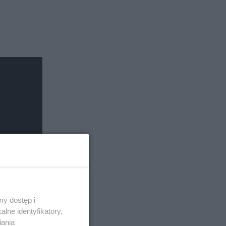
y dostęp i
lne identyfikatory,
iania