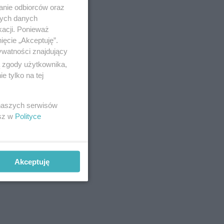
anie odbiorców oraz
nych danych
kacji. Ponieważ
ięcie „Akceptuję”.
ywatności znajdujący
ą zgody użytkownika,
 tylko na tej
 naszych serwisów
esz w
Polityce
Akceptuję