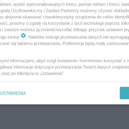
klam, wybór spersonalizowanych treści, pomiar reklam i treści, bad
 zgodą Użytkownika my i Zaufani Partnerzy możemy używać dokład
az aktywnie skanować charakterystykę urządzenia do celów identyfi
ść, prosimy o zgodę na korzystanie z tych technologii poprzez klikn
a i zawsze możesz ją zmienić/wycofać klikając przycisk ustawień pr
ogu strony
. Niektóre rodzaje przetwarzania danych nie wymagaj
iwić się takiemu przetwarzaniu. Preferencje będą miały zastosowanie
szymi informacjami, abyś mógł świadomie i komfortowo korzystać z
gółowe informacje dotyczące przetwarzania Twoich danych znajdzi
s
oraz po kliknięciu w „Ustawienia”.
USTAWIENIA