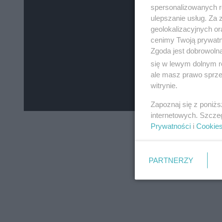
spersonalizowanych re
ulepszanie usług. Za
geolokalizacyjnych or
cenimy Twoją prywatno
Zgoda jest dobrowoln
się w lewym dolnym r
ale masz prawo sprzec
witrynie.
Zapoznaj się z poniż
internetowych. Szcze
Prywatności
i
Cookie
PARTNERZY