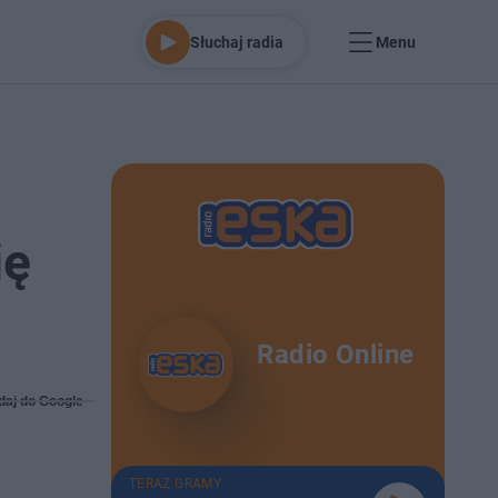
Słuchaj radia
Menu
ię
Radio Online
daj do Google
TERAZ GRAMY