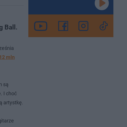
 Ball.
ześnia
12 mln
h są
. I choć
ą artystkę.
itarze