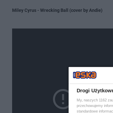
Miley Cyrus - Wrecking Ball (cover by Andie)
Drogi Użytkow
My, naszych 1162 zau
przechowujemy informa
standardowe informac