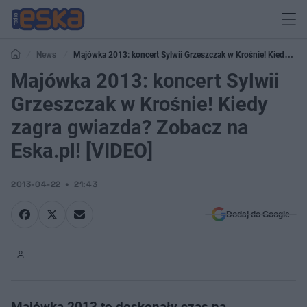
News
Majówka 2013: koncert Sylwii Grzeszczak w Krośnie! Kiedy
zagra gwiazda? Zobacz na Eska.pl! [VIDEO]
Majówka 2013: koncert Sylwii
Grzeszczak w Krośnie! Kiedy
zagra gwiazda? Zobacz na
Eska.pl! [VIDEO]
2013-04-22
21:43
Dodaj do Google
Majówka 2013 to doskonały czas na