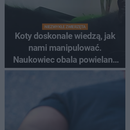
NIEZWYKŁE ZWIERZĘTA
Koty doskonale wiedzą, jak
nami manipulować.
Naukowiec obala powielane
od lat mity na ich temat