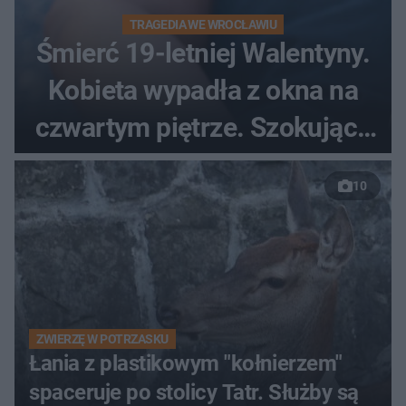
TRAGEDIA WE WROCŁAWIU
Śmierć 19-letniej Walentyny.
Kobieta wypadła z okna na
czwartym piętrze. Szokujące
nagranie trafiło do sieci
10
ZWIERZĘ W POTRZASKU
Łania z plastikowym "kołnierzem"
spaceruje po stolicy Tatr. Służby są