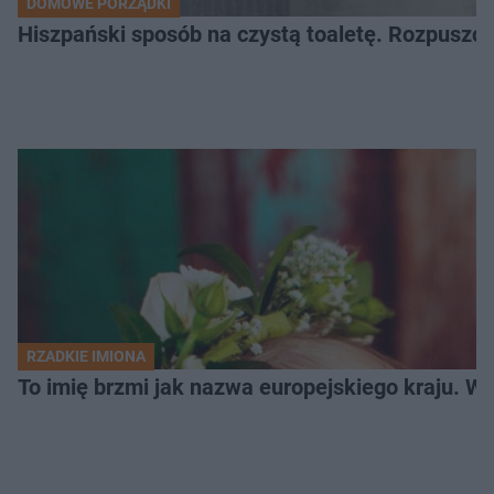
DOMOWE PORZĄDKI
Hiszpański sposób na czystą toaletę. Rozpuszcz
RZADKIE IMIONA
To imię brzmi jak nazwa europejskiego kraju. W 