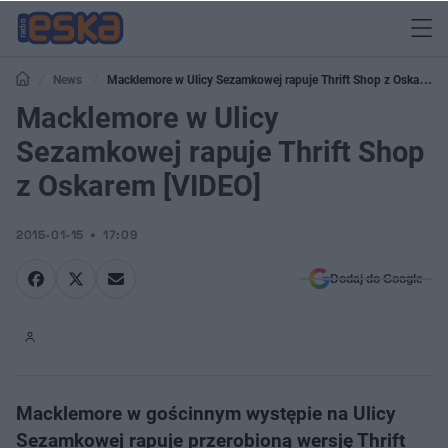
News
Macklemore w Ulicy Sezamkowej rapuje Thrift Shop z Oskarem
[VIDEO]
Macklemore w Ulicy
Sezamkowej rapuje Thrift Shop
z Oskarem [VIDEO]
2015-01-15
17:09
Dodaj do Google
Macklemore w gościnnym występie na Ulicy
Sezamkowej rapuje przerobioną wersję Thrift