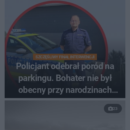
SZCZĘŚLIWY FINAŁ INTERWENCJI
Policjant odebrał poród na
parkingu. Bohater nie był
obecny przy narodzinach
własnych dzieci
23