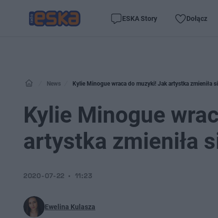
ESKA Story
Dołącz
News
Kylie Minogue wraca do muzyki! Jak artystka zmieniła się
Kylie Minogue wrac
artystka zmieniła s
2020-07-22
11:23
Ewelina Kulasza