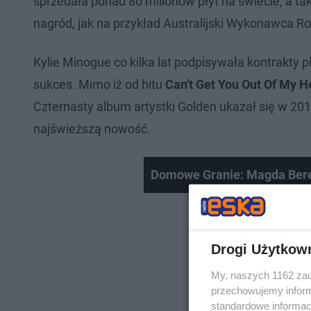
sprzedała ponad 80 milionów płyt na świecie, a tak
nagród, jak na przykład Australijski Wykonawca Ro
Kylie Minogue co kilka lat podpisywała kontrakty 
sukces. Mimo iż od hitu
Can't Get You Out Of My 
Czternasty album artystki Golden ukazał się w 2018
najświeższą nowość.
Domowe Granie: Magda Ber
Drogi Użytkow
My, naszych 1162 zau
przechowujemy informa
standardowe informac