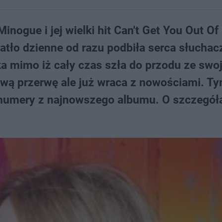
Minogue i jej wielki hit Can't Get You Out O
iatło dzienne od razu podbiła serca słuchac
a mimo iż cały czas szła do przodu ze swo
lową przerwę ale już wraca z nowościami. T
e numery z najnowszego albumu. O szczegół