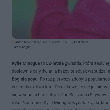
Autor: face to face/FaceToFace/REPORTER/ East News
Kylie Minogue
Kylie Minogue
to
52-letnia
gwiazda, która zasłynęł
dosłownie cały świat, a każdy teledysk wzbudzał e
Boginią popu
. Po raz pierwszy zdobyła popularnoś
w serialu aż dwa lata. Co ciekawe, to nie jej pierw
się w serialach takich jak The Sullivans i Skyway
roku. Następnie Kylie Minogue wydała krążki, któr