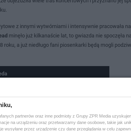
że objeździła wiele tras koncertowych i przyznano jej sp
ku.
płytowe z innymi wytwórniami i intensywnie pracowała n
Head
minęło już kilkanaście lat, to gwiazda nie spoczęła n
 roku, a już niedługo fani piosenkarki będą mogli podziwi
eda
niku,
fanych partnerów oraz inne podmioty z Grupy ZPR Media uzyskujem
cje na urządzeniu oraz przetwarzamy dane osobowe, takie jak unika
je wysyłane przez urządzenie czy dane przeglądania w celu zapewn