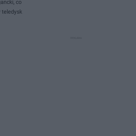
gancki, co
y teledysk