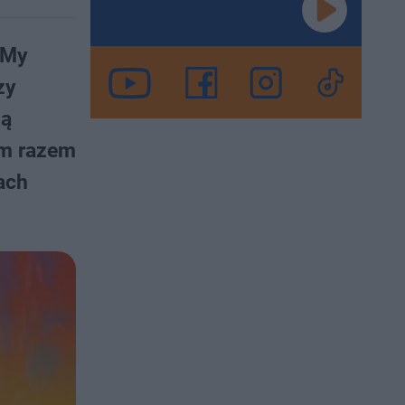
f My
zy
ją
ym razem
ach