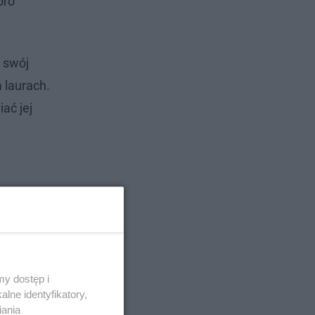
oro
a swój
a laurach.
ać jej
y dostęp i
lne identyfikatory,
iania