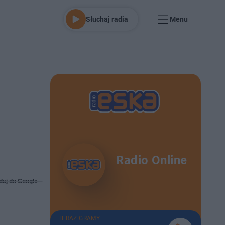
Słuchaj radia
Menu
Radio Online
daj do Google
TERAZ GRAMY