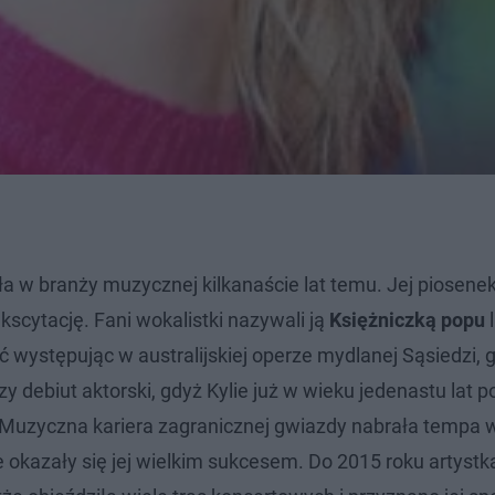
a w branży muzycznej kilkanaście lat temu. Jej piosenek
kscytację. Fani wokalistki nazywali ją
Księżniczką popu
ć występując w australijskiej operze mydlanej Sąsiedzi, g
szy debiut aktorski, gdyż Kylie już w wieku jedenastu lat p
s. Muzyczna kariera zagranicznej gwiazdy nabrała tempa
e okazały się jej wielkim sukcesem. Do 2015 roku artystk