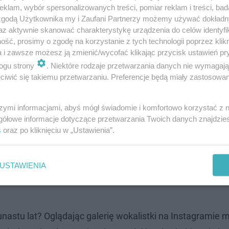
klam, wybór spersonalizowanych treści, pomiar reklam i treści, bad
 zgodą Użytkownika my i Zaufani Partnerzy możemy używać dokład
az aktywnie skanować charakterystykę urządzenia do celów identyfi
ść, prosimy o zgodę na korzystanie z tych technologii poprzez klikn
a i zawsze możesz ją zmienić/wycofać klikając przycisk ustawień pr
ogu strony
. Niektóre rodzaje przetwarzania danych nie wymagaj
iwić się takiemu przetwarzaniu. Preferencje będą miały zastosowanie
e
szymi informacjami, abyś mógł świadomie i komfortowo korzystać z
gółowe informacje dotyczące przetwarzania Twoich danych znajdzi
ralijskiej gwiazdy niesamowicie! W sieci od jakiegoś czs
s
oraz po kliknięciu w „Ustawienia”.
lbum jeszcze w tym roku. Wszystkie informacje na ten te
ecznościowych. Premiera jej tanecznego krążka Disco
USTAWIENIA
numerów który się na nim ukaże, najprawdopodobniej będz
kunastu lat? Oglądając galerię wokalistki na Instagramie