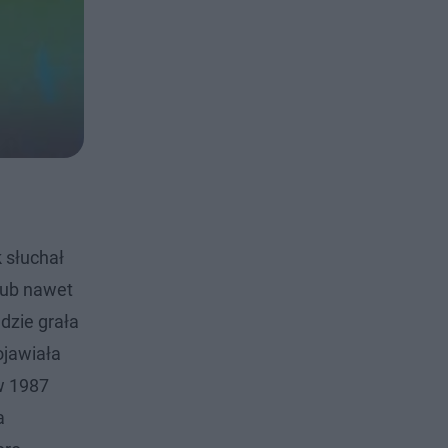
 słuchał
lub nawet
dzie grała
ojawiała
 w 1987
a