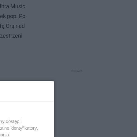
ltra Music
ek pop. Po
tą Orą nad
zestrzeni
y dostęp i
lne identyfikatory,
iania