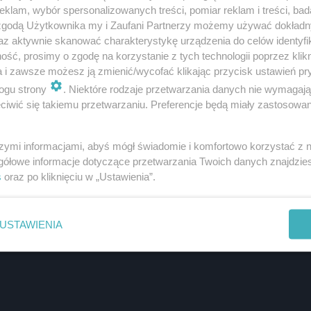
klam, wybór spersonalizowanych treści, pomiar reklam i treści, bad
 zgodą Użytkownika my i Zaufani Partnerzy możemy używać dokład
az aktywnie skanować charakterystykę urządzenia do celów identyfi
ść, prosimy o zgodę na korzystanie z tych technologii poprzez klikn
a i zawsze możesz ją zmienić/wycofać klikając przycisk ustawień pr
ogu strony
. Niektóre rodzaje przetwarzania danych nie wymagaj
iwić się takiemu przetwarzaniu. Preferencje będą miały zastosowanie
szymi informacjami, abyś mógł świadomie i komfortowo korzystać z
gółowe informacje dotyczące przetwarzania Twoich danych znajdzi
s
oraz po kliknięciu w „Ustawienia”.
USTAWIENIA