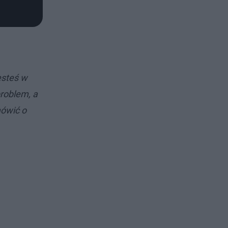
esteś w
problem, a
mówić o