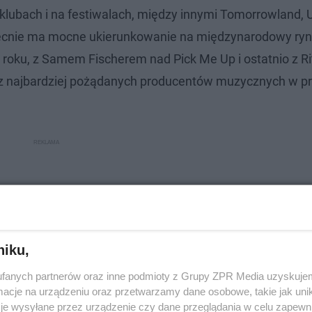
lubach i na festiwalach, między innymi Tomorrowland, U
 obecnie ma mocne ukierunkowanie na międzynarodowy ryn
 roku, z Samem Fischerem nad Pick Me Up i ostatnio z Ri
 z najbardziej pożądanych producentów muzycznych w pr
niku,
fanych partnerów oraz inne podmioty z Grupy ZPR Media uzyskujem
cje na urządzeniu oraz przetwarzamy dane osobowe, takie jak unika
je wysyłane przez urządzenie czy dane przeglądania w celu zapewn