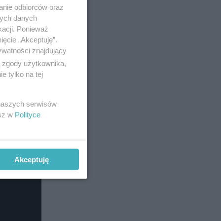
anie odbiorców oraz
nych danych
kacji. Ponieważ
ięcie „Akceptuję”.
ywatności znajdujący
ą zgody użytkownika,
 tylko na tej
 naszych serwisów
esz w
Polityce
Akceptuję