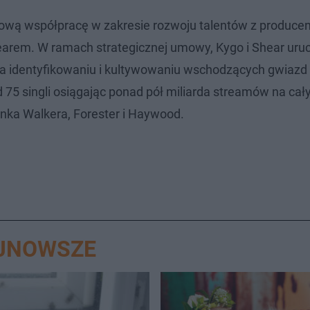
ową współpracę w zakresie rozwoju talentów z produce
em. W ramach strategicznej umowy, Kygo i Shear uruc
 na identyfikowaniu i kultywowaniu wschodzących gwiazd
ad 75 singli osiągając ponad pół miliarda streamów na ca
nka Walkera, Forester i Haywood.
AJNOWSZE