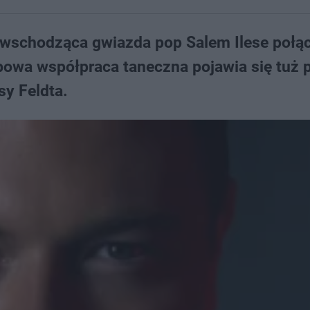
 wschodząca gwiazda pop Salem Ilese połącz
bowa współpraca taneczna pojawia się tuż 
sy Feldta.