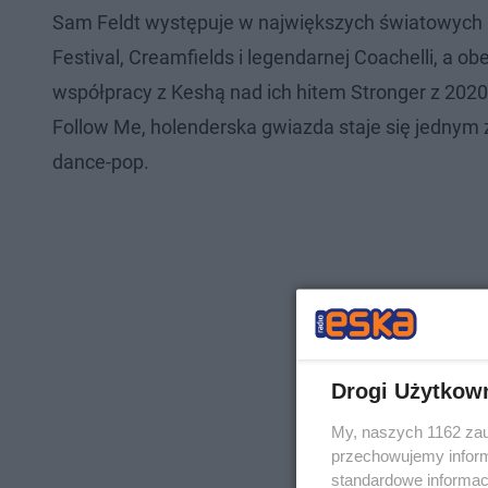
Sam Feldt występuje w największych światowych k
Festival, Creamfields i legendarnej Coachelli, a
współpracy z Keshą nad ich hitem Stronger z 2020
Follow Me, holenderska gwiazda staje się jednym
dance-pop.
Drogi Użytkow
My, naszych 1162 zau
przechowujemy informa
standardowe informac