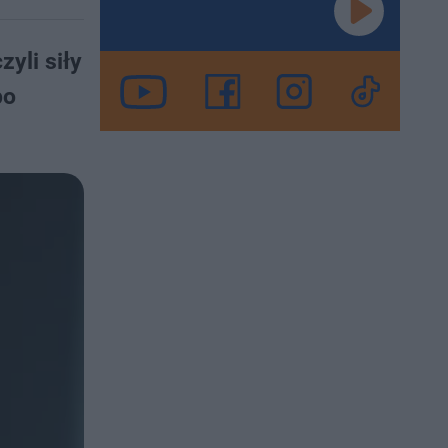
yli siły
po