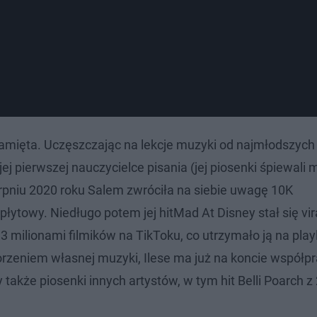
pamięta. Uczęszczając na lekcje muzyki od najmłodszych 
ej pierwszej nauczycielce pisania (jej piosenki śpiewali 
erpniu 2020 roku Salem zwróciła na siebie uwagę 10K
łytowy. Niedługo potem jej hitMad At Disney stał się vi
 milionami filmików na TikToku, co utrzymało ją na playl
orzeniem własnej muzyki, Ilese ma już na koncie współpr
akże piosenki innych artystów, w tym hit Belli Poarch z