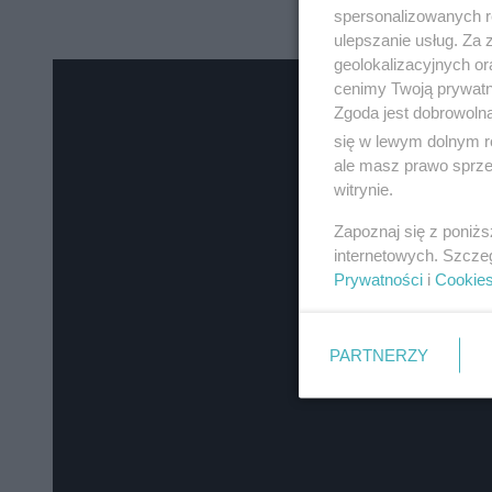
spersonalizowanych re
ulepszanie usług. Za
geolokalizacyjnych or
cenimy Twoją prywatno
Zgoda jest dobrowoln
się w lewym dolnym r
ale masz prawo sprzec
witrynie.
Zapoznaj się z poniż
internetowych. Szcze
Prywatności
i
Cookie
PARTNERZY