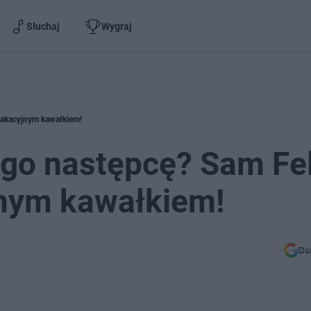
Słuchaj
Wygraj
akacyjnym kawałkiem!
go następcę? Sam Fe
nym kawałkiem!
Do