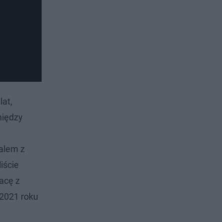
lat,
między
ralem z
iście
acę z
 2021 roku