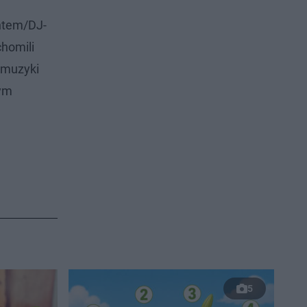
ntem/DJ-
homili
 muzyki
łym
5