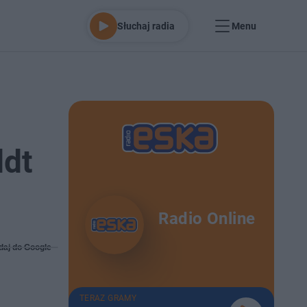
Słuchaj radia
Menu
ldt
Radio Online
daj do Google
TERAZ GRAMY