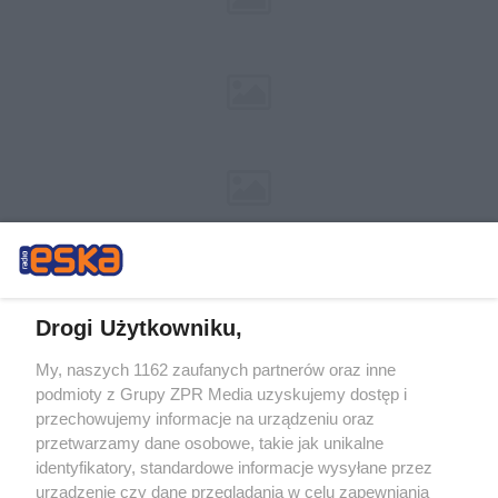
Drogi Użytkowniku,
My, naszych 1162 zaufanych partnerów oraz inne
Żaden utwór zamieszczony w serwisie nie może być powielany i
podmioty z Grupy ZPR Media uzyskujemy dostęp i
rozpowszechniany lub dalej rozpowszechniany w jakikolwiek sposób (w
tym także elektroniczny lub mechaniczny) na jakimkolwiek polu
przechowujemy informacje na urządzeniu oraz
eksploatacji w jakiejkolwiek formie, włącznie z umieszczaniem w Internecie
przetwarzamy dane osobowe, takie jak unikalne
bez pisemnej zgody właściciela praw. Jakiekolwiek użycie lub
wykorzystanie utworów w całości lub w części z naruszeniem prawa, tzn.
identyfikatory, standardowe informacje wysyłane przez
bez właściwej zgody, jest zabronione pod groźbą kary i może być ścigane
urządzenie czy dane przeglądania w celu zapewniania