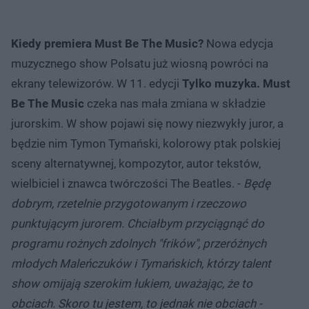
Kiedy premiera Must Be The Music?
Nowa edycja
muzycznego show Polsatu już wiosną powróci na
ekrany telewizorów. W 11. edycji
Tylko muzyka. Must
Be The Music
czeka nas mała zmiana w składzie
jurorskim. W show pojawi się nowy niezwykły juror, a
będzie nim Tymon Tymański, kolorowy ptak polskiej
sceny alternatywnej, kompozytor, autor tekstów,
wielbiciel i znawca twórczości The Beatles. -
Będę
dobrym, rzetelnie przygotowanym i rzeczowo
punktującym jurorem. Chciałbym przyciągnąć do
programu rożnych zdolnych "frików", przeróżnych
młodych Maleńczuków i Tymańskich, którzy talent
show omijają szerokim łukiem, uważając, że to
obciach. Skoro tu jestem, to jednak nie obciach -