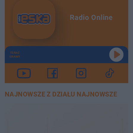
Radio Online
TERAZ
GRAMY
NAJNOWSZE Z DZIAŁU NAJNOWSZE