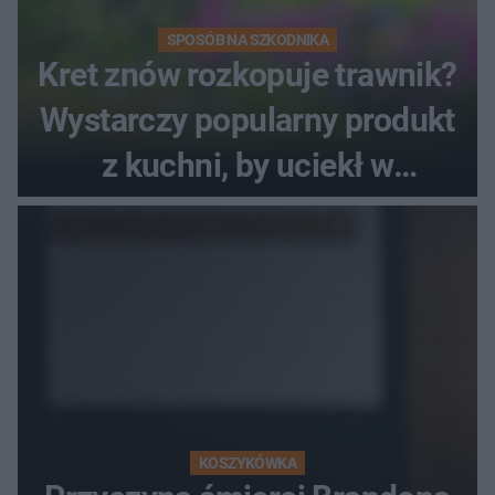
SPOSÓB NA SZKODNIKA
Kret znów rozkopuje trawnik?
Wystarczy popularny produkt
z kuchni, by uciekł w
popłochu
KOSZYKÓWKA