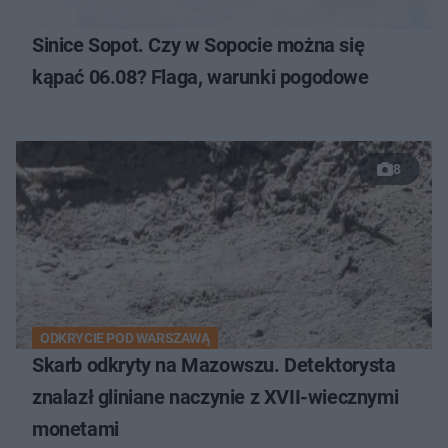
Sinice Sopot. Czy w Sopocie można się
kąpać 06.08? Flaga, warunki pogodowe
8
ODKRYCIE POD WARSZAWĄ
Skarb odkryty na Mazowszu. Detektorysta
znalazł gliniane naczynie z XVII-wiecznymi
monetami