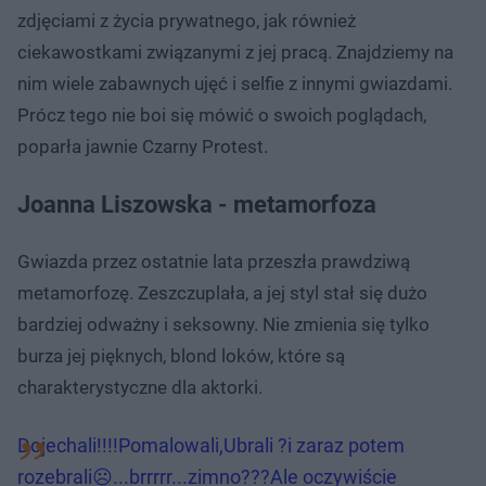
zdjęciami z życia prywatnego, jak również
ciekawostkami związanymi z jej pracą. Znajdziemy na
nim wiele zabawnych ujęć i selfie z innymi gwiazdami.
Prócz tego nie boi się mówić o swoich poglądach,
poparła jawnie Czarny Protest.
Joanna Liszowska - metamorfoza
Gwiazda przez ostatnie lata przeszła prawdziwą
metamorfozę. Zeszczuplała, a jej styl stał się dużo
bardziej odważny i seksowny. Nie zmienia się tylko
burza jej pięknych, blond loków, które są
charakterystyczne dla aktorki.
Dojechali!!!!Pomalowali,Ubrali ?i zaraz potem
rozebrali☹...brrrrr...zimno???Ale oczywiście