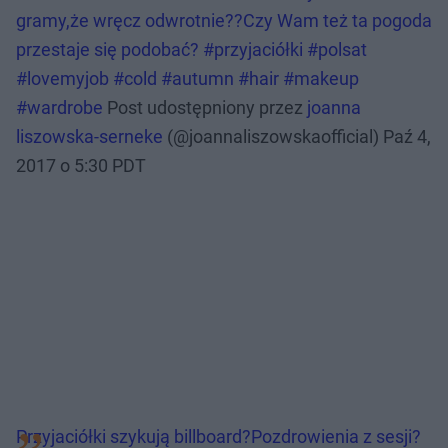
gramy,że wręcz odwrotnie??Czy Wam też ta pogoda
przestaje się podobać? #przyjaciółki #polsat
#lovemyjob #cold #autumn #hair #makeup
#wardrobe
Post udostępniony przez
joanna
liszowska-serneke
(@joannaliszowskaofficial)
Paź 4,
2017 o 5:30 PDT
Przyjaciółki szykują billboard?Pozdrowienia z sesji?