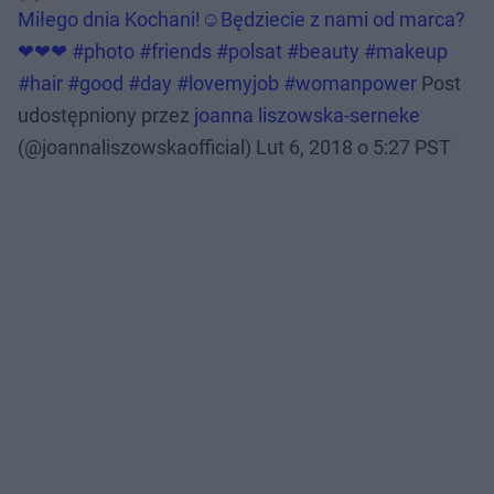
Miłego dnia Kochani!☺Będziecie z nami od marca?
❤❤❤ #photo #friends #polsat #beauty #makeup
#hair #good #day #lovemyjob #womanpower
Post
udostępniony przez
joanna liszowska-serneke
(@joannaliszowskaofficial)
Lut 6, 2018 o 5:27 PST