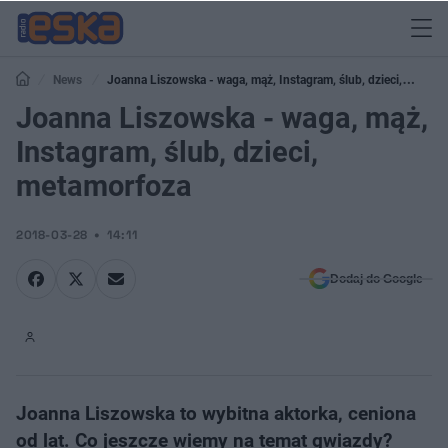
News
Joanna Liszowska - waga, mąż, Instagram, ślub, dzieci,
metamorfoza
Joanna Liszowska - waga, mąż,
Instagram, ślub, dzieci,
metamorfoza
2018-03-28
14:11
Dodaj do Google
Joanna Liszowska to wybitna aktorka, ceniona
od lat. Co jeszcze wiemy na temat gwiazdy?