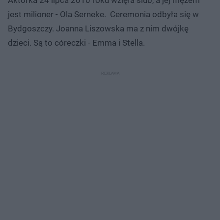
Aktorka 24 lipca 2010 roku wzięła ślub, a jej mężem
jest milioner - Ola Serneke. Ceremonia odbyła się w
Bydgoszczy. Joanna Liszowska ma z nim dwójkę
dzieci. Są to córeczki - Emma i Stella.