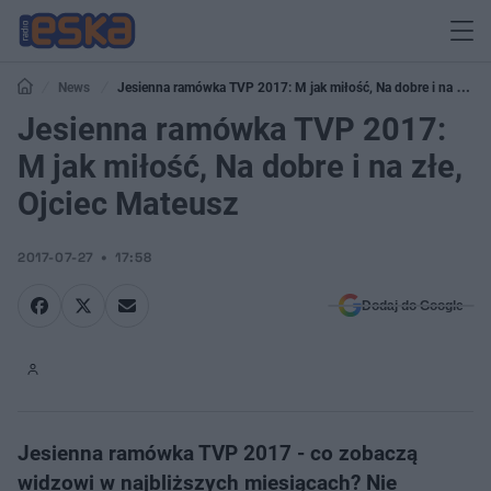
News
Jesienna ramówka TVP 2017: M jak miłość, Na dobre i na złe,
Ojciec Mateusz
Jesienna ramówka TVP 2017:
M jak miłość, Na dobre i na złe,
Ojciec Mateusz
2017-07-27
17:58
Dodaj do Google
Jesienna ramówka TVP 2017 - co zobaczą
widzowi w najbliższych miesiącach? Nie