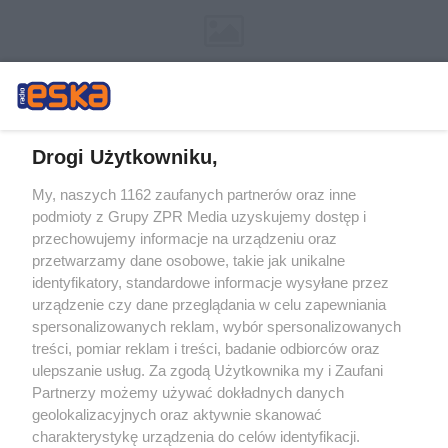
Drogi Użytkowniku,
My, naszych 1162 zaufanych partnerów oraz inne
Żaden utwór zamieszczony w serwisie nie może być powielany i
podmioty z Grupy ZPR Media uzyskujemy dostęp i
rozpowszechniany lub dalej rozpowszechniany w jakikolwiek sposób (w
tym także elektroniczny lub mechaniczny) na jakimkolwiek polu
przechowujemy informacje na urządzeniu oraz
eksploatacji w jakiejkolwiek formie, włącznie z umieszczaniem w Internecie
przetwarzamy dane osobowe, takie jak unikalne
bez pisemnej zgody właściciela praw. Jakiekolwiek użycie lub
wykorzystanie utworów w całości lub w części z naruszeniem prawa, tzn.
identyfikatory, standardowe informacje wysyłane przez
bez właściwej zgody, jest zabronione pod groźbą kary i może być ścigane
urządzenie czy dane przeglądania w celu zapewniania
prawnie.
spersonalizowanych reklam, wybór spersonalizowanych
treści, pomiar reklam i treści, badanie odbiorców oraz
ulepszanie usług. Za zgodą Użytkownika my i Zaufani
Partnerzy możemy używać dokładnych danych
geolokalizacyjnych oraz aktywnie skanować
charakterystykę urządzenia do celów identyfikacji.