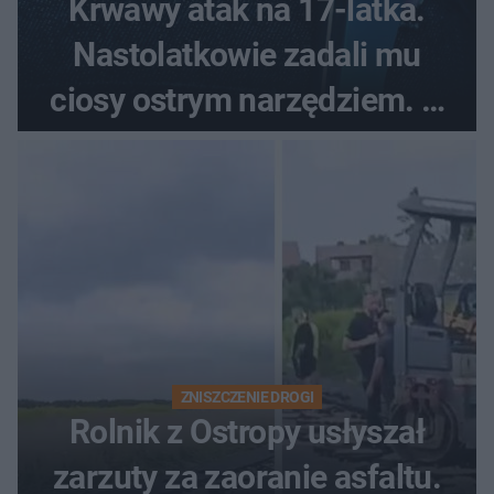
Krwawy atak na 17-latka.
Nastolatkowie zadali mu
ciosy ostrym narzędziem. O
ich losach zdecyduje sąd
rodzinny
ZNISZCZENIE DROGI
Rolnik z Ostropy usłyszał
zarzuty za zaoranie asfaltu.