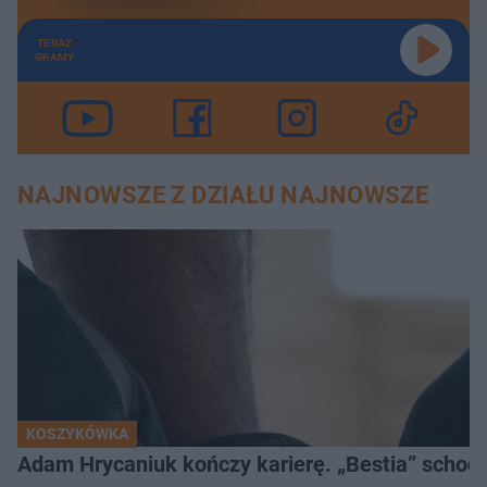
TERAZ
GRAMY
NAJNOWSZE Z DZIAŁU NAJNOWSZE
KOSZYKÓWKA
Adam Hrycaniuk kończy karierę. „Bestia” schodzi