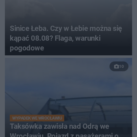
Sinice Łeba. Czy w Łebie można się
kąpać 08.08? Flaga, warunki
pogodowe
10
WYPADEK WE WROCŁAWIU
Taksówka zawisła nad Odrą we
Wrocławiu. Pojazd z pasażerami o