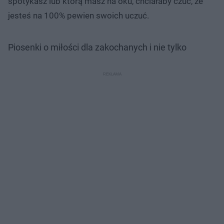
spotykasz lub którą masz na oku, chciałaby czuć, że
jesteś na 100% pewien swoich uczuć.
Piosenki o miłości dla zakochanych i nie tylko