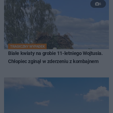
6
TRAGICZNY WYPADEK
Białe kwiaty na grobie 11-letniego Wojtusia.
Chłopiec zginął w zderzeniu z kombajnem