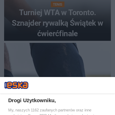
TENIS
Turniej WTA w Toronto.
Sznajder rywalką Świątek w
ćwierćfinale
Drogi Użytkowniku,
PIŁKA NOŻNA
Korona Kielce remisuje z
My, naszych 1162 zaufanych partnerów oraz inne