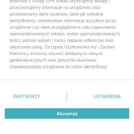
podmioty z Grupy ZPR Media uzyskujemy dostęp i
Legią. Trener z dużym
przechowujemy informacje na urządzeniu oraz
przetwarzamy dane osobowe, takie jak unikalne
niedosytem
identyfikatory, standardowe informacje wysyłane przez
urządzenie czy dane przeglądania w celu zapewniania
spersonalizowanych reklam, wybór spersonalizowanych
treści, pomiar reklam i treści, badanie odbiorców oraz
ulepszanie usług. Za zgodą Użytkownika my i Zaufani
Partnerzy możemy używać dokładnych danych
geolokalizacyjnych oraz aktywnie skanować
charakterystykę urządzenia do celów identyfikacji.
Ponieważ cenimy Twoją prywatność, prosimy o zgodę na
korzystanie z tych technologii poprzez kliknięcie
„Akceptuję”. Zgoda jest dobrowolna i zawsze możesz ją
zmienić/wycofać klikając przycisk ustawień prywatności
PARTNERZY
USTAWIENIA
EKSTRAKLASA
znajdujący się w lewym dolnym rogu strony
. Niektóre
Mecz Korona Kielce z Legią
rodzaje przetwarzania danych nie wymagają zgody
Akceptuję
użytkownika, ale masz prawo sprzeciwić się takiemu
Warszawa. Zobacz kto
przetwarzaniu. Preferencje będą miały zastosowanie tylko
na tej witrynie.