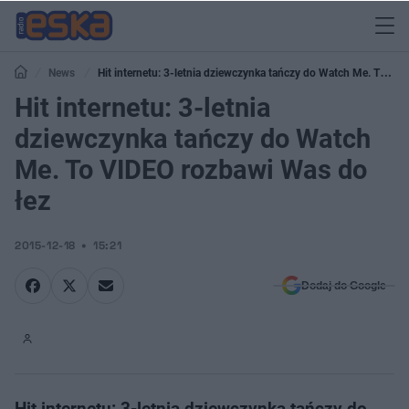
News
Hit internetu: 3-letnia dziewczynka tańczy do Watch Me. To
VIDEO rozbawi Was do łez
Hit internetu: 3-letnia
dziewczynka tańczy do Watch
Me. To VIDEO rozbawi Was do
łez
2015-12-18
15:21
Dodaj do Google
Hit internetu: 3-letnia dziewczynka tańczy do