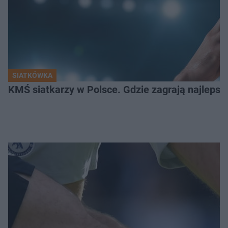
SIATKÓWKA
KMŚ siatkarzy w Polsce. Gdzie zagrają najlepsz