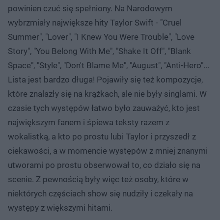
powinien czuć się spełniony. Na Narodowym
wybrzmiały największe hity Taylor Swift - "Cruel
Summer", "Lover", "I Knew You Were Trouble", "Love
Story", "You Belong With Me", "Shake It Off", "Blank
Space", "Style", "Don't Blame Me", "August", "Anti-Hero"...
Lista jest bardzo długa! Pojawiły się też kompozycje,
które znalazły się na krążkach, ale nie były singlami. W
czasie tych występów łatwo było zauważyć, kto jest
największym fanem i śpiewa teksty razem z
wokalistką, a kto po prostu lubi Taylor i przyszedł z
ciekawości, a w momencie występów z mniej znanymi
utworami po prostu obserwował to, co działo się na
scenie. Z pewnością były więc też osoby, które w
niektórych częściach show się nudziły i czekały na
występy z większymi hitami.