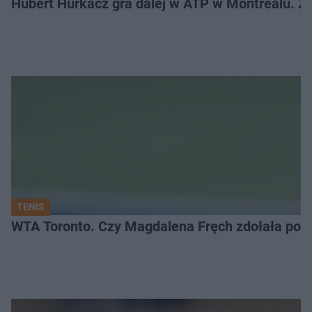
Hubert Hurkacz gra dalej w ATP w Montrealu. Z k
TENIS
WTA Toronto. Czy Magdalena Fręch zdołała pok