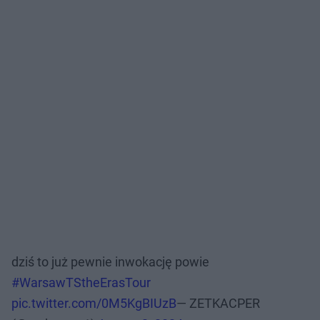
dziś to już pewnie inwokację powie
#WarsawTStheErasTour
pic.twitter.com/0M5KgBIUzB
— ZETKACPER