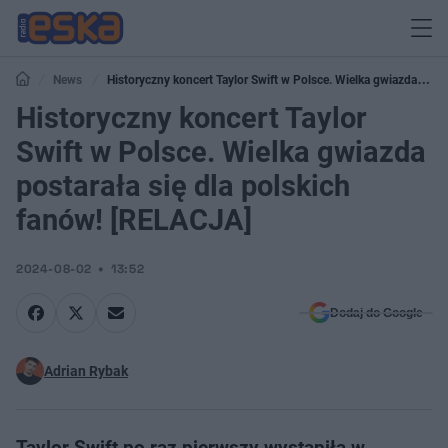
News
Historyczny koncert Taylor Swift w Polsce. Wielka gwiazda
postarała się dla polskich fanów! [RELACJA]
Historyczny koncert Taylor
Swift w Polsce. Wielka gwiazda
postarała się dla polskich
fanów! [RELACJA]
2024-08-02
13:52
Dodaj do Google
Adrian Rybak
Taylor Swift po raz pierwszy wystąpiła w