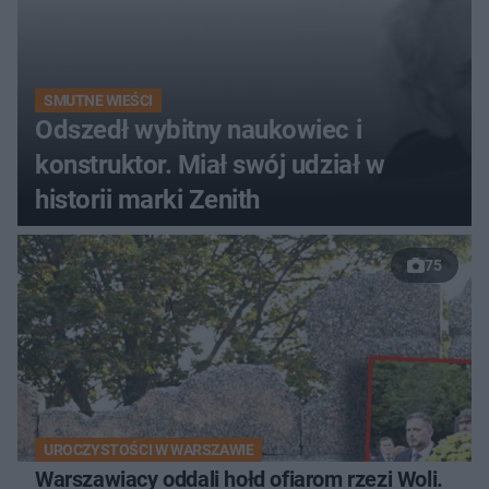
SMUTNE WIEŚCI
Odszedł wybitny naukowiec i
konstruktor. Miał swój udział w
historii marki Zenith
75
UROCZYSTOŚCI W WARSZAWIE
Warszawiacy oddali hołd ofiarom rzezi Woli.