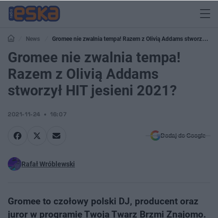
News
Gromee nie zwalnia tempa! Razem z Olivią Addams stworzył
HIT jesieni 2021?
Gromee nie zwalnia tempa!
Razem z Olivią Addams
stworzył HIT jesieni 2021?
2021-11-24
16:07
Dodaj do Google
Rafał Wróblewski
Gromee to czołowy polski DJ, producent oraz
juror w programie Twoja Twarz Brzmi Znajomo.