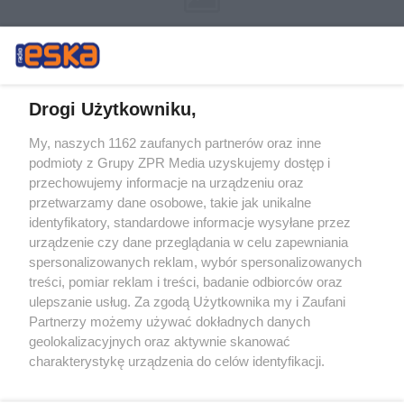
Drogi Użytkowniku,
My, naszych 1162 zaufanych partnerów oraz inne
Żaden utwór zamieszczony w serwisie nie może być powielany i
podmioty z Grupy ZPR Media uzyskujemy dostęp i
rozpowszechniany lub dalej rozpowszechniany w jakikolwiek sposób (w
tym także elektroniczny lub mechaniczny) na jakimkolwiek polu
przechowujemy informacje na urządzeniu oraz
eksploatacji w jakiejkolwiek formie, włącznie z umieszczaniem w
przetwarzamy dane osobowe, takie jak unikalne
Internecie bez pisemnej zgody właściciela praw. Jakiekolwiek użycie lub
identyfikatory, standardowe informacje wysyłane przez
wykorzystanie utworów w całości lub w części z naruszeniem prawa,
tzn. bez właściwej zgody, jest zabronione pod groźbą kary i może być
urządzenie czy dane przeglądania w celu zapewniania
ścigane prawnie.
spersonalizowanych reklam, wybór spersonalizowanych
treści, pomiar reklam i treści, badanie odbiorców oraz
ulepszanie usług. Za zgodą Użytkownika my i Zaufani
Partnerzy możemy używać dokładnych danych
geolokalizacyjnych oraz aktywnie skanować
charakterystykę urządzenia do celów identyfikacji.
Ponieważ cenimy Twoją prywatność, prosimy o zgodę na
O nas
korzystanie z tych technologii poprzez kliknięcie