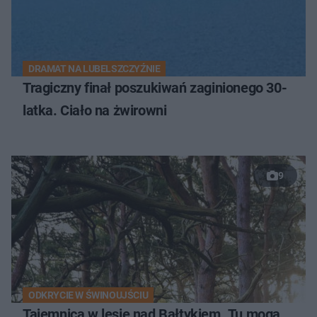
DRAMAT NA LUBELSZCZYŹNIE
Tragiczny finał poszukiwań zaginionego 30-
latka. Ciało na żwirowni
9
ODKRYCIE W ŚWINOUJŚCIU
Tajemnica w lesie nad Bałtykiem. Tu mogą