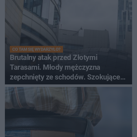
CO TAM SIĘ WYDARZYŁO?
Brutalny atak przed Złotymi
Tarasami. Młody mężczyzna
zepchnięty ze schodów. Szokujące
nagranie krąży po sieci