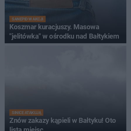
SANEPID W AKCJI
Koszmar kuracjuszy. Masowa
"jelitówka" w ośrodku nad Bałtykiem
SINICE ATAKUJĄ
Znów zakazy kąpieli w Bałtyku! Oto
lista miejsc